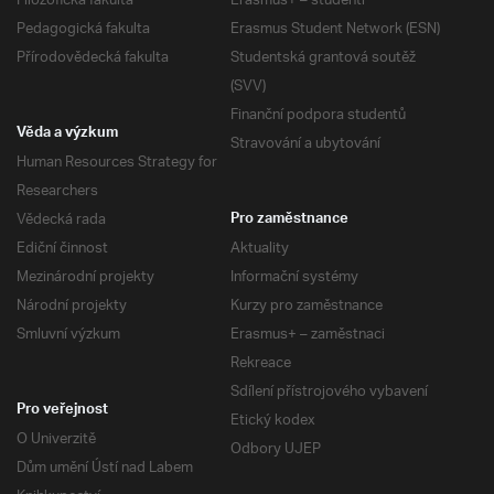
Filozofická fakulta
Erasmus+ – studenti
Pedagogická fakulta
Erasmus Student Network (ESN)
Přírodovědecká fakulta
Studentská grantová soutěž
(SVV)
Finanční podpora studentů
Věda a výzkum
Stravování a ubytování
Human Resources Strategy for
Researchers
Vědecká rada
Pro zaměstnance
Ediční činnost
Aktuality
Mezinárodní projekty
Informační systémy
Národní projekty
Kurzy pro zaměstnance
Smluvní výzkum
Erasmus+ – zaměstnaci
Rekreace
Sdílení přístrojového vybavení
Pro veřejnost
Etický kodex
O Univerzitě
Odbory UJEP
Dům umění Ústí nad Labem