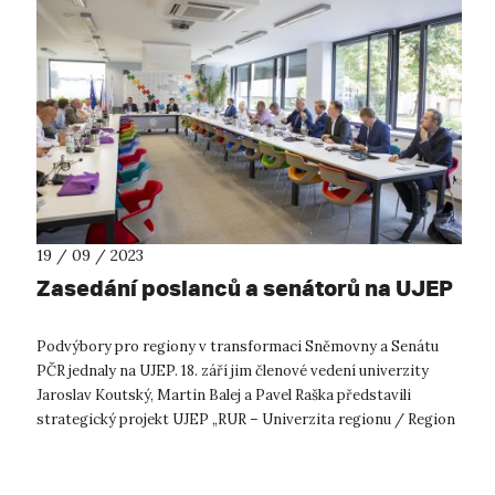
19 / 09 / 2023
Zasedání poslanců a senátorů na UJEP
Podvýbory pro regiony v transformaci Sněmovny a Senátu
PČR jednaly na UJEP. 18. září jim členové vedení univerzity
Jaroslav Koutský, Martin Balej a Pavel Raška představili
strategický projekt UJEP „RUR – Univerzita regionu / Region
univerzitě“, který u...