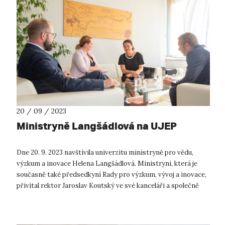
20 / 09 / 2023
Ministryně Langšádlová na UJEP
Dne 20. 9. 2023 navštívila univerzitu ministryně pro vědu,
výzkum a inovace Helena Langšádlová. Ministryni, která je
současně také předsedkyní Rady pro výzkum, vývoj a inovace,
přivítal rektor Jaroslav Koutský ve své kanceláři a společně
s prorektorem ...