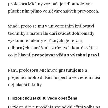
profesora Michny vyznačuje i dlouholetým
působením přímo ve slévárenských provozech.
Snad i proto se mu v univerzitním království
techniky a materiálů daří svádět dohromady
výzkumné talenty z
různých generací
,
odborných zaměření i z různých koutů světa a,
co je hlavní,
propojovat vědu s výrobní praxí
.
Panu profesoru Michnovi
gratulujeme
a
přejeme mnoho dalších úspěchů ve vedení naší
nejmladší fakulty.
Filozofickou fakultu vede opět žena
O týden dříve proběhla stejně důležitá volba na