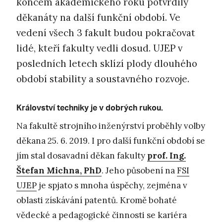
koncem akademického roku potvrdily
děkanáty na další funkční období. Ve
vedení všech 3 fakult budou pokračovat
lidé, kteří fakulty vedli dosud. UJEP v
posledních letech sklízí plody dlouhého
období stability a soustavného rozvoje.
Království techniky je v dobrých rukou.
Na fakultě strojního inženýrství proběhly volby
děkana 25. 6. 2019. I pro další funkční období se
jím stal dosavadní děkan fakulty
prof. Ing.
Štefan Michna, PhD
. Jeho působení na
FSI
UJEP
je spjato s mnoha úspěchy, zejména v
oblasti získávání patentů. Kromě bohaté
vědecké a pedagogické činnosti se kariéra