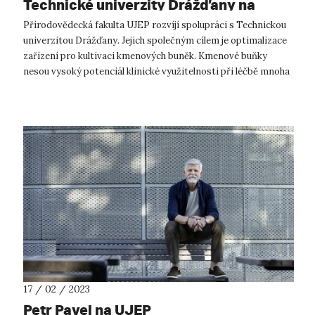
Technické univerzity Drážďany na
biomedicínském výzkumu
Přírodovědecká fakulta UJEP rozvíjí spolupráci s Technickou
univerzitou Drážďany. Jejich společným cílem je optimalizace
zařízení pro kultivaci kmenových buněk. Kmenové buňky
nesou vysoký potenciál klinické využitelnosti při léčbě mnoha
nemocí. Je v...
17 / 02 / 2023
Petr Pavel na UJEP