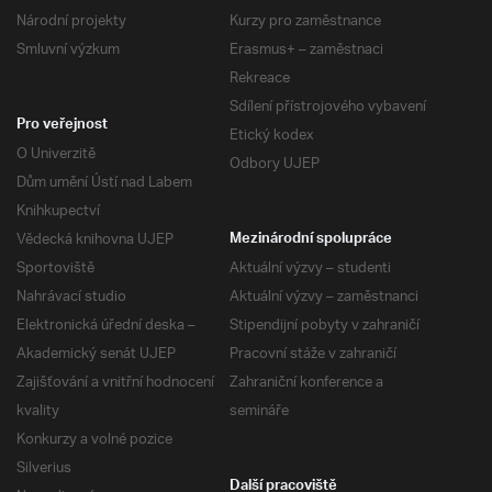
Národní projekty
Kurzy pro zaměstnance
Smluvní výzkum
Erasmus+ – zaměstnaci
Rekreace
Sdílení přístrojového vybavení
Pro veřejnost
Etický kodex
O Univerzitě
Odbory UJEP
Dům umění Ústí nad Labem
Knihkupectví
Vědecká knihovna UJEP
Mezinárodní spolupráce
Sportoviště
Aktuální výzvy – studenti
Nahrávací studio
Aktuální výzvy – zaměstnanci
Elektronická úřední deska –
Stipendijní pobyty v zahraničí
Akademický senát UJEP
Pracovní stáže v zahraničí
Zajišťování a vnitřní hodnocení
Zahraniční konference a
kvality
semináře
Konkurzy a volné pozice
Silverius
Další pracoviště