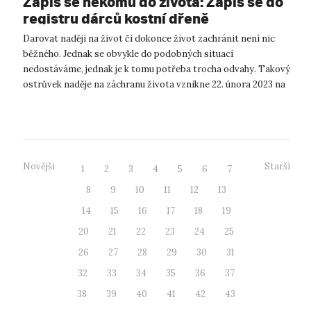
Zapiš se někomu do života: Zapiš se do
registru dárců kostní dřeně
Darovat naději na život či dokonce život zachránit není nic
běžného. Jednak se obvykle do podobných situací
nedostáváme, jednak je k tomu potřeba trocha odvahy. Takový
ostrůvek naděje na záchranu života vznikne 22. února 2023 na
Univerzitě J. E. Purkyn...
Novější
Starší
1
2
3
4
5
6
7
8
9
10
11
12
13
14
15
16
17
18
19
20
21
22
23
24
25
26
27
28
29
30
31
32
33
34
35
36
37
38
39
40
41
42
43