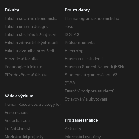
Fakulty
Pro studenty
Fakulta sociálně ekonomická
Harmonogram akademického
Fakulta umění a designu
roku
Fakulta strojního inženýrství
IS STAG
Fakulta zdravotnických studií
Průkaz studenta
Fakulta životního prostředí
E-learning
Filozofická fakulta
Erasmus+ – studenti
Pedagogická fakulta
Erasmus Student Network (ESN)
Přírodovědecká fakulta
Studentská grantová soutěž
(SVV)
Finanční podpora studentů
Věda a výzkum
Stravování a ubytování
Human Resources Strategy for
Researchers
Vědecká rada
Pro zaměstnance
Ediční činnost
Aktuality
Mezinárodní projekty
Informační systémy