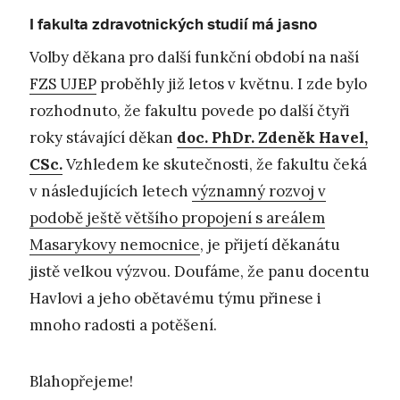
I fakulta zdravotnických studií má jasno
Volby děkana pro další funkční období na naší
FZS UJEP
proběhly již letos v květnu. I zde bylo
rozhodnuto, že fakultu povede po další čtyři
roky stávající děkan
doc. PhDr. Zdeněk Havel,
CSc.
Vzhledem ke skutečnosti, že fakultu čeká
v následujících letech
významný rozvoj v
podobě ještě většího propojení s areálem
Masarykovy nemocnice
, je přijetí děkanátu
jistě velkou výzvou. Doufáme, že panu docentu
Havlovi a jeho obětavému týmu přinese i
mnoho radosti a potěšení.
Blahopřejeme!