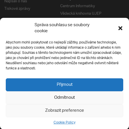
Napsali o nás
Centrum Informatiky
Tiskové zprávy
Vědecká knihovna UJEP
Správa kolejí a menz
Správa souhlasu se soubory
Univerzitní centrum podpory
Pro absolventy
cookie
Klub absolventů
Abychom mohli poskytovat co nejlepší zážitky, používáme technologie,
Silverius
jako jsou soubory cookie, které ukládají informace o zařízení a/nebo k nim
Pro uchazeče
přistupují. Souhlas s těmito technologiemi nám umožní zpracovávat údaje,
Přijímací řízení
jako je chování při prohlížení nebo jedinečné ID na těchto stránkách.
Neudělení souhlasu nebo jeho odvolání může negativně ovlivnit některé
E-prihlaska
Ochrana soukromí
funkce a vlastnosti.
Podmínky přijímacího řízení
Přípravné kurzy
Přijmout
Odmítnout
Všechna práva vyhrazena
Zobrazit preference
Cookie Policy