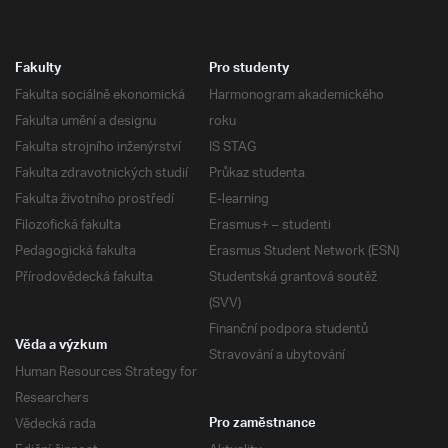
Fakulty
Pro studenty
Fakulta sociálně ekonomická
Harmonogram akademického
Fakulta umění a designu
roku
Fakulta strojního inženýrství
IS STAG
Fakulta zdravotnických studií
Průkaz studenta
Fakulta životního prostředí
E-learning
Filozofická fakulta
Erasmus+ – studenti
Pedagogická fakulta
Erasmus Student Network (ESN)
Přírodovědecká fakulta
Studentská grantová soutěž
(SVV)
Finanční podpora studentů
Věda a výzkum
Stravování a ubytování
Human Resources Strategy for
Researchers
Vědecká rada
Pro zaměstnance