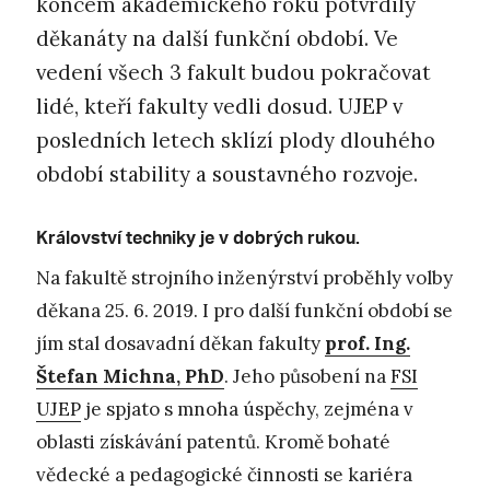
koncem akademického roku potvrdily
děkanáty na další funkční období. Ve
vedení všech 3 fakult budou pokračovat
lidé, kteří fakulty vedli dosud. UJEP v
posledních letech sklízí plody dlouhého
období stability a soustavného rozvoje.
Království techniky je v dobrých rukou.
Na fakultě strojního inženýrství proběhly volby
děkana 25. 6. 2019. I pro další funkční období se
jím stal dosavadní děkan fakulty
prof. Ing.
Štefan Michna, PhD
. Jeho působení na
FSI
UJEP
je spjato s mnoha úspěchy, zejména v
oblasti získávání patentů. Kromě bohaté
vědecké a pedagogické činnosti se kariéra