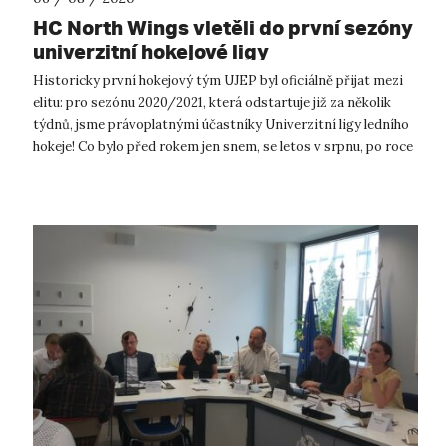
HC North Wings vletěli do první sezóny
univerzitní hokejové ligy
Historicky první hokejový tým UJEP byl oficiálně přijat mezi
elitu: pro sezónu 2020/2021, která odstartuje již za několik
týdnů, jsme právoplatnými účastníky Univerzitní ligy ledního
hokeje! Co bylo před rokem jen snem, se letos v srpnu, po roce
nár...