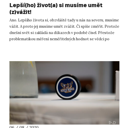
Lepší(ho) život(a) si musíme umět
(z)vážit!
Ano. Lepšího života si, obzvláště tady u nás na severu, musíme
vážit. A proto jej musíme umět zvážit. Či spíše změřit. Protože
dnešní svět si zakládá na důkazech v podobě čísel. Přestože
problematikou měření neměřitelných hodnot se vědci po
celém sv...
06 / 08 / 2020