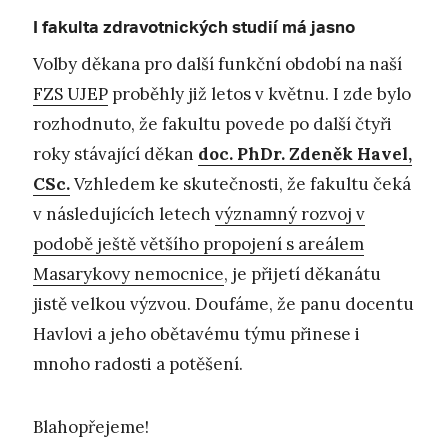
I fakulta zdravotnických studií má jasno
Volby děkana pro další funkční období na naší
FZS UJEP
proběhly již letos v květnu. I zde bylo
rozhodnuto, že fakultu povede po další čtyři
roky stávající děkan
doc. PhDr. Zdeněk Havel,
CSc.
Vzhledem ke skutečnosti, že fakultu čeká
v následujících letech
významný rozvoj v
podobě ještě většího propojení s areálem
Masarykovy nemocnice
, je přijetí děkanátu
jistě velkou výzvou. Doufáme, že panu docentu
Havlovi a jeho obětavému týmu přinese i
mnoho radosti a potěšení.
Blahopřejeme!