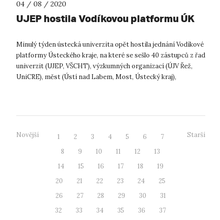
04 / 08 / 2020
UJEP hostila Vodíkovou platformu ÚK
Minulý týden ústecká univerzita opět hostila jednání Vodíkové
platformy Ústeckého kraje, na které se sešlo 40 zástupců z řad
univerzit (UJEP, VŠCHT), výzkumných organizací (ÚJV Řež,
UniCRE), měst (Ústí nad Labem, Most, Ústecký kraj),
dopravních podniků...
Novější
Starší
1
2
3
4
5
6
7
8
9
10
11
12
13
14
15
16
17
18
19
20
21
22
23
24
25
26
27
28
29
30
31
32
33
34
35
36
37