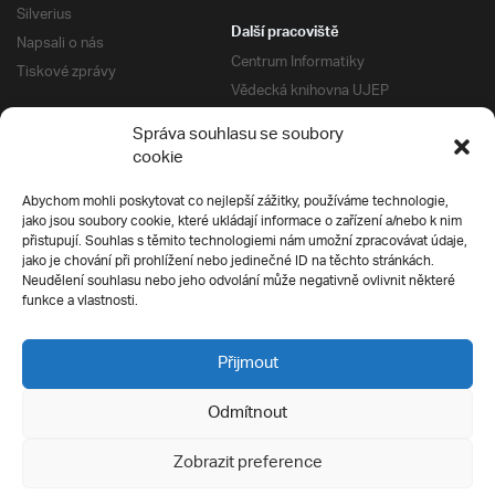
Silverius
Další pracoviště
Napsali o nás
Centrum Informatiky
Tiskové zprávy
Vědecká knihovna UJEP
Správa kolejí a menz
Správa souhlasu se soubory
Univerzitní centrum podpory
Pro absolventy
cookie
Klub absolventů
Abychom mohli poskytovat co nejlepší zážitky, používáme technologie,
Silverius
jako jsou soubory cookie, které ukládají informace o zařízení a/nebo k nim
Pro uchazeče
přistupují. Souhlas s těmito technologiemi nám umožní zpracovávat údaje,
Přijímací řízení
jako je chování při prohlížení nebo jedinečné ID na těchto stránkách.
Neudělení souhlasu nebo jeho odvolání může negativně ovlivnit některé
E-prihlaska
Ochrana soukromí
funkce a vlastnosti.
Podmínky přijímacího řízení
Přípravné kurzy
Přijmout
Odmítnout
Všechna práva vyhrazena
Zobrazit preference