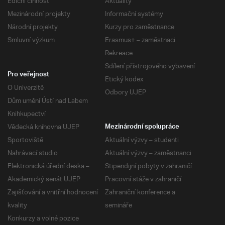
Ediční činnost
Aktuality
Mezinárodní projekty
Informační systémy
Národní projekty
Kurzy pro zaměstnance
Smluvní výzkum
Erasmus+ – zaměstnaci
Rekreace
Sdílení přístrojového vybavení
Pro veřejnost
Etický kodex
O Univerzitě
Odbory UJEP
Dům umění Ústí nad Labem
Knihkupectví
Vědecká knihovna UJEP
Mezinárodní spolupráce
Sportoviště
Aktuální výzvy – studenti
Nahrávací studio
Aktuální výzvy – zaměstnanci
Elektronická úřední deska –
Stipendijní pobyty v zahraničí
Akademický senát UJEP
Pracovní stáže v zahraničí
Zajišťování a vnitřní hodnocení
Zahraniční konference a
kvality
semináře
Konkurzy a volné pozice