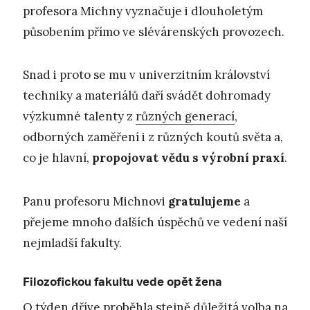
profesora Michny vyznačuje i dlouholetým
působením přímo ve slévárenských provozech.
Snad i proto se mu v univerzitním království
techniky a materiálů daří svádět dohromady
výzkumné talenty z
různých generací
,
odborných zaměření i z různých koutů světa a,
co je hlavní,
propojovat vědu s výrobní praxí
.
Panu profesoru Michnovi
gratulujeme
a
přejeme mnoho dalších úspěchů ve vedení naší
nejmladší fakulty.
Filozofickou fakultu vede opět žena
O týden dříve proběhla stejně důležitá volba na