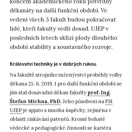
koncem akademického roku potvrdily
děkanáty na další funkční období. Ve
vedení všech 3 fakult budou pokračovat
lidé, kteří fakulty vedli dosud. UJEP v
posledních letech sklízí plody dlouhého
období stability a soustavného rozvoje.
Království techniky je v dobrých rukou.
Na fakultě strojního inženýrství proběhly volby
děkana 25. 6. 2019. I pro další funkční období se
jím stal dosavadní děkan fakulty
prof. Ing.
Štefan Michna, PhD
. Jeho působení na
FSI
UJEP
je spjato s mnoha úspěchy, zejména v
oblasti získávání patentů. Kromě bohaté
vědecké a pedagogické činnosti se kariéra