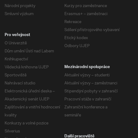
Národní projekty
Kurzy pro zaměstnance
Smluvní výzkum
Erasmus+ – zaměstnaci
Rekreace
Sdílení přístrojového vybavení
Pro veřejnost
Etický kodex
O Univerzitě
Odbory UJEP
Dům umění Ústí nad Labem
Knihkupectví
Vědecká knihovna UJEP
Mezinárodní spolupráce
Sportoviště
Aktuální výzvy – studenti
Nahrávací studio
Aktuální výzvy – zaměstnanci
Elektronická úřední deska –
Stipendijní pobyty v zahraničí
Akademický senát UJEP
Pracovní stáže v zahraničí
Zajišťování a vnitřní hodnocení
Zahraniční konference a
kvality
semináře
Konkurzy a volné pozice
Silverius
Další pracoviště