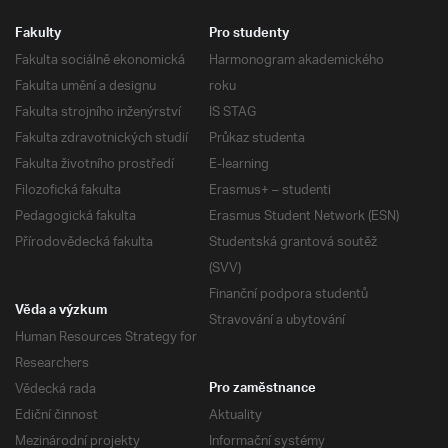
Fakulty
Pro studenty
Fakulta sociálně ekonomická
Harmonogram akademického
Fakulta umění a designu
roku
Fakulta strojního inženýrství
IS STAG
Fakulta zdravotnických studií
Průkaz studenta
Fakulta životního prostředí
E-learning
Filozofická fakulta
Erasmus+ – studenti
Pedagogická fakulta
Erasmus Student Network (ESN)
Přírodovědecká fakulta
Studentská grantová soutěž
(SVV)
Finanční podpora studentů
Věda a výzkum
Stravování a ubytování
Human Resources Strategy for
Researchers
Vědecká rada
Pro zaměstnance
Ediční činnost
Aktuality
Mezinárodní projekty
Informační systémy