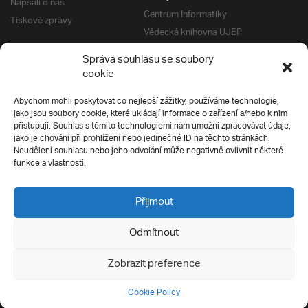
Napsali o nás
Centrum Informatiky
Tiskové zprávy
Vědecká knihovna UJEP
Správa kolejí a menz
Správa souhlasu se soubory
Univerzitní centrum podpory
Pro absolventy
cookie
Klub absolventů
Abychom mohli poskytovat co nejlepší zážitky, používáme technologie,
Silverius
jako jsou soubory cookie, které ukládají informace o zařízení a/nebo k nim
Pro uchazeče
přistupují. Souhlas s těmito technologiemi nám umožní zpracovávat údaje,
Přijímací řízení
jako je chování při prohlížení nebo jedinečné ID na těchto stránkách.
Neudělení souhlasu nebo jeho odvolání může negativně ovlivnit některé
E-prihlaska
Ochrana soukromí
funkce a vlastnosti.
Podmínky přijímacího řízení
Přípravné kurzy
Přijmout
Odmítnout
Všechna práva vyhrazena
Zobrazit preference
Cookie Policy