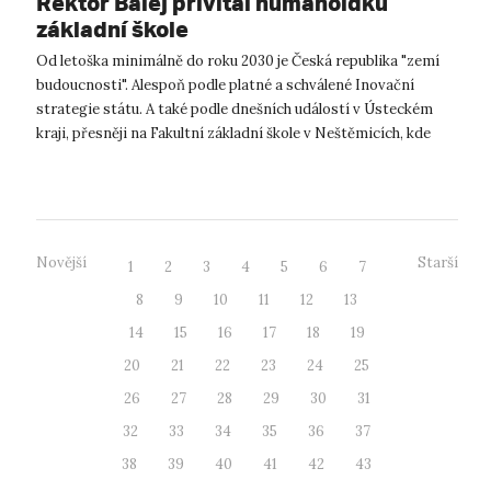
Rektor Balej přivítal humanoidku
základní škole
Od letoška minimálně do roku 2030 je Česká republika "zemí
budoucnosti". Alespoň podle platné a schválené Inovační
strategie státu. A také podle dnešních událostí v Ústeckém
kraji, přesněji na Fakultní základní škole v Neštěmicích, kde
dnes paní ředite...
Novější
Starší
1
2
3
4
5
6
7
8
9
10
11
12
13
14
15
16
17
18
19
20
21
22
23
24
25
26
27
28
29
30
31
32
33
34
35
36
37
38
39
40
41
42
43