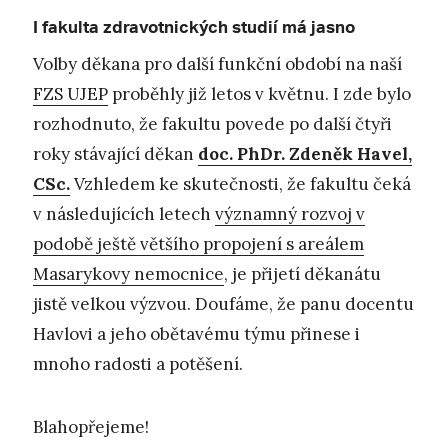
I fakulta zdravotnických studií má jasno
Volby děkana pro další funkční období na naší
FZS UJEP
proběhly již letos v květnu. I zde bylo
rozhodnuto, že fakultu povede po další čtyři
roky stávající děkan
doc. PhDr. Zdeněk Havel,
CSc.
Vzhledem ke skutečnosti, že fakultu čeká
v následujících letech
významný rozvoj v
podobě ještě většího propojení s areálem
Masarykovy nemocnice
, je přijetí děkanátu
jistě velkou výzvou. Doufáme, že panu docentu
Havlovi a jeho obětavému týmu přinese i
mnoho radosti a potěšení.
Blahopřejeme!