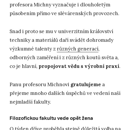
profesora Michny vyznačuje i dlouholetým
působením přímo ve slévárenských provozech.
Snad i proto se mu v univerzitním království
techniky a materiálů daří svádět dohromady
výzkumné talenty z
různých generací
,
odborných zaměření i z různých koutů světa a,
co je hlavní,
propojovat vědu s výrobní praxí
.
Panu profesoru Michnovi
gratulujeme
a
přejeme mnoho dalších úspěchů ve vedení naší
nejmladší fakulty.
Filozofickou fakultu vede opět žena
O týden dříve proběhla stejně důležitá volba na