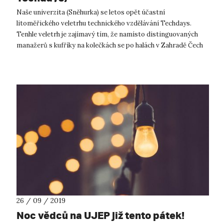
Naše univerzita (Sněhurka) se letos opět účastní
litoměřického veletrhu technického vzdělávání Techdays.
Tenhle veletrh je zajímavý tím, že namísto distinguovaných
manažerů s kufříky na kolečkách se po halách v Zahradě Čech
prohánějí žáci základních šk...
26 / 09 / 2019
Noc vědců na UJEP již tento pátek!