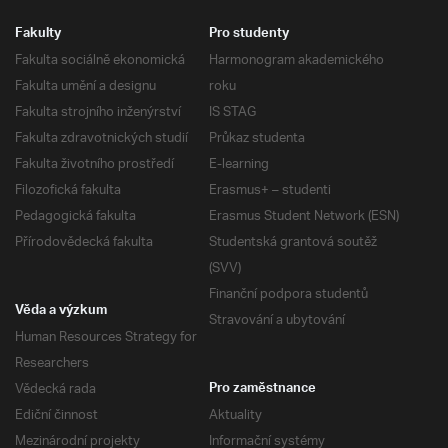
Fakulty
Pro studenty
Fakulta sociálně ekonomická
Harmonogram akademického
Fakulta umění a designu
roku
Fakulta strojního inženýrství
IS STAG
Fakulta zdravotnických studií
Průkaz studenta
Fakulta životního prostředí
E-learning
Filozofická fakulta
Erasmus+ – studenti
Pedagogická fakulta
Erasmus Student Network (ESN)
Přírodovědecká fakulta
Studentská grantová soutěž
(SVV)
Finanční podpora studentů
Věda a výzkum
Stravování a ubytování
Human Resources Strategy for
Researchers
Vědecká rada
Pro zaměstnance
Ediční činnost
Aktuality
Mezinárodní projekty
Informační systémy