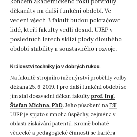
koncem akademického roku potvrdily
děkanáty na další funkční období. Ve
vedení všech 3 fakult budou pokračovat
lidé, kteří fakulty vedli dosud. UJEP v
posledních letech sklízí plody dlouhého
období stability a soustavného rozvoje.
Království techniky je v dobrých rukou.
Na fakultě strojního inženýrství proběhly volby
děkana 25. 6. 2019. I pro další funkční období se
jím stal dosavadní děkan fakulty
prof. Ing.
Štefan Michna, PhD
. Jeho působení na
FSI
UJEP
je spjato s mnoha úspěchy, zejména v
oblasti získávání patentů. Kromě bohaté
vědecké a pedagogické činnosti se kariéra