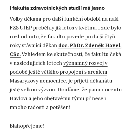
I fakulta zdravotnických studií má jasno
Volby děkana pro další funkční období na naší
FZS UJEP
proběhly již letos v květnu. I zde bylo
rozhodnuto, že fakultu povede po další čtyři
roky stávající děkan
doc. PhDr. Zdeněk Havel,
CSc.
Vzhledem ke skutečnosti, že fakultu čeká
v následujících letech
významný rozvoj v
podobě ještě většího propojení s areálem
Masarykovy nemocnice
, je přijetí děkanátu
jistě velkou výzvou. Doufáme, že panu docentu
Havlovi a jeho obětavému týmu přinese i
mnoho radosti a potěšení.
Blahopřejeme!