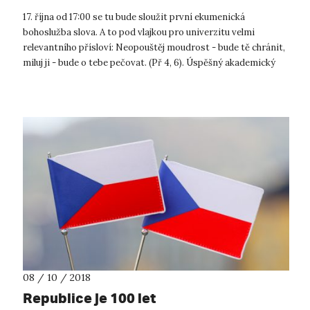
17. října od 17:00 se tu bude sloužit první ekumenická
bohoslužba slova. A to pod vlajkou pro univerzitu velmi
relevantního přísloví: Neopouštěj moudrost - bude tě chránit,
miluj ji - bude o tebe pečovat. (Př 4, 6). Úspěšný akademický
rok je zkrátk...
08 / 10 / 2018
Republice je 100 let