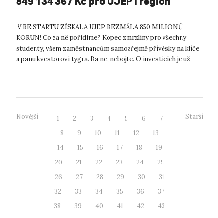
849 134 367 Kč pro UJEP i region
V RE:STARTU ZÍSKALA UJEP BEZMÁLA 850 MILIONŮ
KORUN! Co za ně pořídíme? Kopec zmrzliny pro všechny
studenty, všem zaměstnancům samozřejmě přívěsky na klíče
a panu kvestorovi tygra. Ba ne, nebojte. O investicích je už
předem rozhodnuto, a to tak, aby r...
Novější
Starší
1
2
3
4
5
6
7
8
9
10
11
12
13
14
15
16
17
18
19
20
21
22
23
24
25
26
27
28
29
30
31
32
33
34
35
36
37
38
39
40
41
42
43