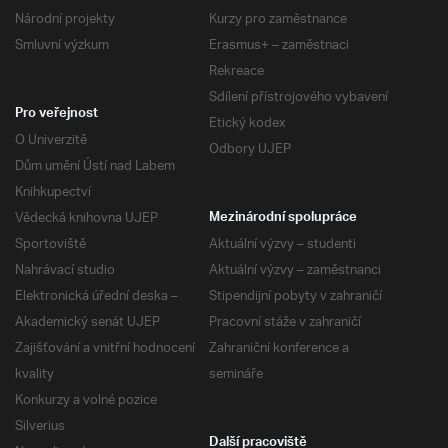
Národní projekty
Kurzy pro zaměstnance
Smluvní výzkum
Erasmus+ – zaměstnaci
Rekreace
Sdílení přístrojového vybavení
Pro veřejnost
Etický kodex
O Univerzitě
Odbory UJEP
Dům umění Ústí nad Labem
Knihkupectví
Vědecká knihovna UJEP
Mezinárodní spolupráce
Sportoviště
Aktuální výzvy – studenti
Nahrávací studio
Aktuální výzvy – zaměstnanci
Elektronická úřední deska –
Stipendijní pobyty v zahraničí
Akademický senát UJEP
Pracovní stáže v zahraničí
Zajišťování a vnitřní hodnocení
Zahraniční konference a
kvality
semináře
Konkurzy a volné pozice
Silverius
Další pracoviště