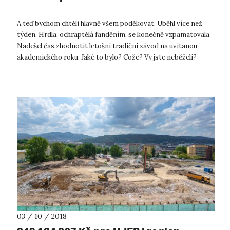
A teď bychom chtěli hlavně všem poděkovat. Uběhl více než
týden. Hrdla, ochraptělá fanděním, se konečně vzpamatovala.
Nadešel čas zhodnotit letošní tradiční závod na uvítanou
akademického roku. Jaké to bylo? Cože? Vy jste neběželi?
Nefandili? Dobře...
03 / 10 / 2018