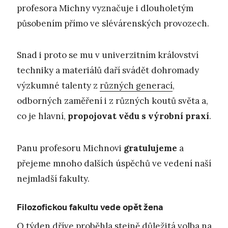
profesora Michny vyznačuje i dlouholetým
působením přímo ve slévárenských provozech.
Snad i proto se mu v univerzitním království
techniky a materiálů daří svádět dohromady
výzkumné talenty z
různých generací
,
odborných zaměření i z různých koutů světa a,
co je hlavní,
propojovat vědu s výrobní praxí
.
Panu profesoru Michnovi
gratulujeme
a
přejeme mnoho dalších úspěchů ve vedení naší
nejmladší fakulty.
Filozofickou fakultu vede opět žena
O týden dříve proběhla stejně důležitá volba na