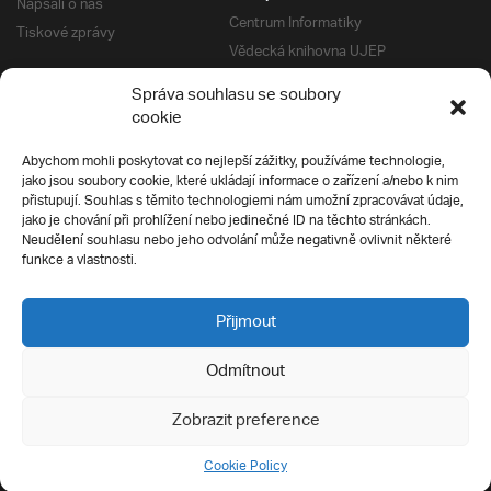
Napsali o nás
Centrum Informatiky
Tiskové zprávy
Vědecká knihovna UJEP
Správa kolejí a menz
Správa souhlasu se soubory
Univerzitní centrum podpory
Pro absolventy
cookie
Klub absolventů
Abychom mohli poskytovat co nejlepší zážitky, používáme technologie,
Silverius
jako jsou soubory cookie, které ukládají informace o zařízení a/nebo k nim
Pro uchazeče
přistupují. Souhlas s těmito technologiemi nám umožní zpracovávat údaje,
Přijímací řízení
jako je chování při prohlížení nebo jedinečné ID na těchto stránkách.
Neudělení souhlasu nebo jeho odvolání může negativně ovlivnit některé
E-prihlaska
Ochrana soukromí
funkce a vlastnosti.
Podmínky přijímacího řízení
Přípravné kurzy
Přijmout
Odmítnout
Všechna práva vyhrazena
Zobrazit preference
Cookie Policy