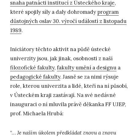
snaha patnácti institucí z Ústeckého kraje
,
které spojily síly a daly dohromady
program
důstojných oslav 30. výročí událostí z listopadu
1989
.
Iniciátory těchto aktivit na půdě ústecké
univerzity jsou, jak jinak, osobnosti z naší
filozofické fakulty
,
fakulty umění a designu
a
pedagogické fakulty
. Jasně se za nimi rýsuje
role, kterou univerzita a lidé, kteří na ní působí,
v Ústeckém kraji zastávají. Na své nedávné
inauguraci o ní mluvila právě děkanka FF UJEP,
prof. Michaela Hrubá:
“…
Je naším úkolem předkládat znovu a znovu