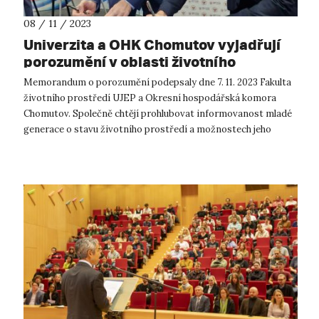
08 / 11 / 2023
Univerzita a OHK Chomutov vyjadřují
porozumění v oblasti životního
prostředí
Memorandum o porozumění podepsaly dne 7. 11. 2023 Fakulta
životního prostředí UJEP a Okresní hospodářská komora
Chomutov. Společně chtějí prohlubovat informovanost mladé
generace o stavu životního prostředí a možnostech jeho
ochrany. Memorandum o p...