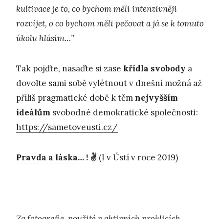
kultivace je to, co bychom měli intenzivněji
rozvíjet, o co bychom měli pečovat a já se k tomuto
úkolu hlásím…”
Tak pojďte, nasaďte si zase
křídla svobody
a
dovolte sami sobě vylétnout v dnešní možná až
příliš pragmatické době k těm
nejvyšším
ideálům
svobodné demokratické společnosti:
https://sametoveusti.cz/
Pravda a láska
… ! ✌️
(I v Ústí v roce 2019)
Za fotografie, použité v
aktivních proklicích
,