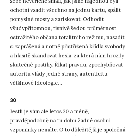
sebe nevěřícně smáli, jak jsme najednou byli
ochotní vsadit všechno na jednu kartu, spálit
pomyslné mosty a zariskovat. Odhodit
všudypřítomnou, tísnivě šedou průměrnost
ostražitého občana totalitního režimu, nasadit
si zaprášená a notně přistřižená křídla svobody
a hlasitě
skandovat hesla
, za která nám hrozily
skutečné postihy
. Říkat pravdu,
zpochybňovat
autoritu vlády jedné strany, autenticitu
většinové ideologie…
30
Jestli je vám ale letos 30 a méně,
pravděpodobně na tu dobu žádné osobní
vzpomínky nemáte. O to důležitější je
společná