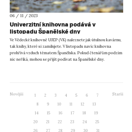
06 / 11 / 2023
Univerzitní knihovna podává v
listopadu Španělské dny
Ve Vědecké knihovně UJEP (VK) naleznete jak útulnou kavárnu,
tak knihy, které si zamilujete. V listopadu navíc knihovna
prohřívá vzduch tématem Španělska. Pokud čtenářům podzim
nic neříká, mohou se přijít podívat na Španělské dny.
Připomenou jim slu...
Novější
Starší
1
2
3
4
5
6
7
8
9
10
11
12
13
14
15
16
17
18
19
20
21
22
23
24
25
26
27
28
29
30
31