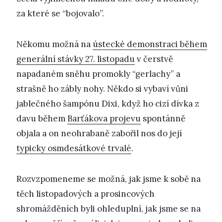
za které se “bojovalo”.
Někomu možná na
ústecké demonstraci během
generální stávky 27. listopadu
v čerstvě
napadaném sněhu promokly “gerlachy” a
strašně ho zábly nohy. Někdo si vybaví vůni
jablečného šampónu Dixi, když ho cizí dívka z
davu během
Barťákova projevu
spontánně
objala a on neohrabaně zabořil nos do její
typicky osmdesátkové trvalé
.
Rozvzpomeneme se možná, jak jsme k sobě na
těch listopadových a prosincových
shromážděních byli ohleduplní, jak jsme se na