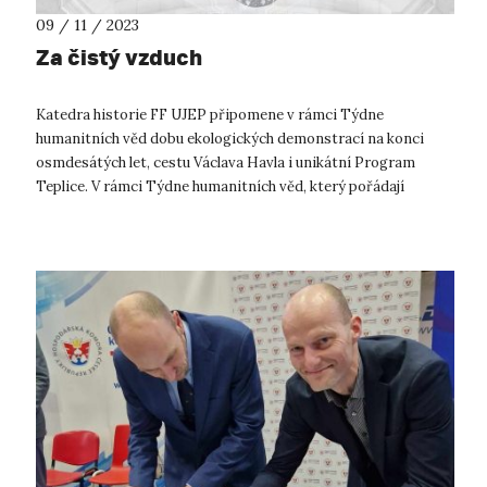
09 / 11 / 2023
Za čistý vzduch
Katedra historie FF UJEP připomene v rámci Týdne
humanitních věd dobu ekologických demonstrací na konci
osmdesátých let, cestu Václava Havla i unikátní Program
Teplice. V rámci Týdne humanitních věd, který pořádají
filozofické fakulty napříč Českou ...