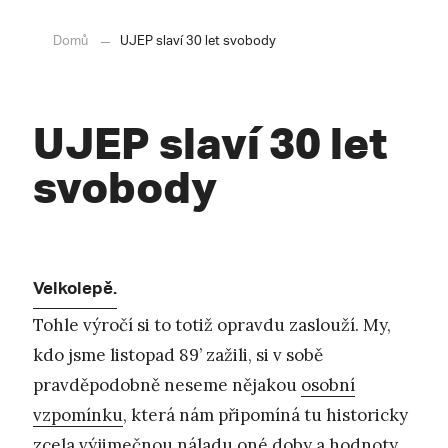
Domů
UJEP slaví 30 let svobody
UJEP slaví 30 let
svobody
Velkolepě.
Tohle výročí si to totiž opravdu zaslouží. My,
kdo jsme listopad 89’ zažili, si v sobě
pravděpodobně neseme nějakou
osobní
vzpomínku
, která nám připomíná tu historicky
zcela výjimečnou náladu oné doby a hodnoty,