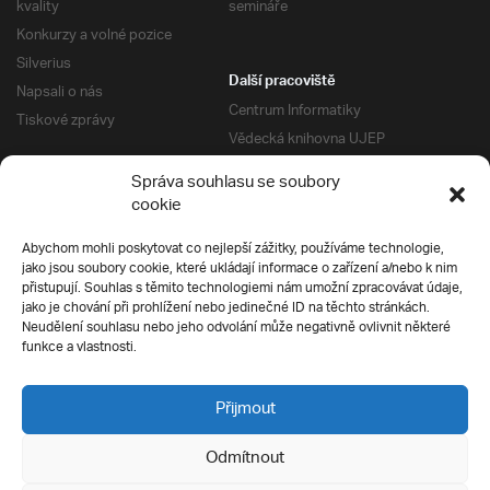
kvality
semináře
Konkurzy a volné pozice
Silverius
Další pracoviště
Napsali o nás
Centrum Informatiky
Tiskové zprávy
Vědecká knihovna UJEP
Správa kolejí a menz
Správa souhlasu se soubory
Univerzitní centrum podpory
Pro absolventy
cookie
Klub absolventů
Abychom mohli poskytovat co nejlepší zážitky, používáme technologie,
Silverius
jako jsou soubory cookie, které ukládají informace o zařízení a/nebo k nim
Pro uchazeče
přistupují. Souhlas s těmito technologiemi nám umožní zpracovávat údaje,
Přijímací řízení
jako je chování při prohlížení nebo jedinečné ID na těchto stránkách.
Neudělení souhlasu nebo jeho odvolání může negativně ovlivnit některé
E-prihlaska
Ochrana soukromí
funkce a vlastnosti.
Podmínky přijímacího řízení
Přípravné kurzy
Přijmout
Odmítnout