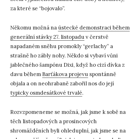
za které se “bojovalo”.
Někomu možná na
ústecké demonstraci během
generální stávky 27. listopadu
v čerstvě
napadaném sněhu promokly “gerlachy” a
strašně ho zábly nohy. Někdo si vybaví vůni
jablečného šampónu Dixi, když ho cizí dívka z
davu během
Barťákova projevu
spontánně
objala a on neohrabaně zabořil nos do její
typicky osmdesátkové trvalé
.
Rozvzpomeneme se možná, jak jsme k sobě na
těch listopadových a prosincových
shromážděních byli ohleduplní, jak jsme se na