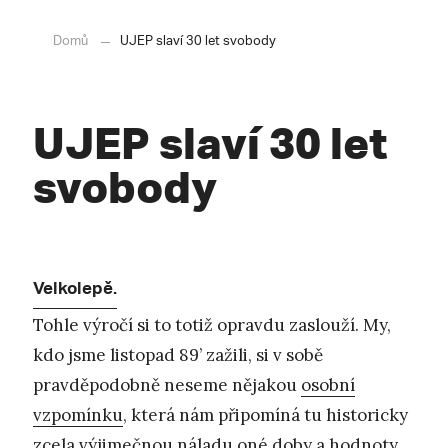
Domů
UJEP slaví 30 let svobody
UJEP slaví 30 let
svobody
Velkolepě.
Tohle výročí si to totiž opravdu zaslouží. My,
kdo jsme listopad 89’ zažili, si v sobě
pravděpodobně neseme nějakou
osobní
vzpomínku
, která nám připomíná tu historicky
zcela výjimečnou náladu oné doby a hodnoty,