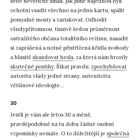
sebe nevěřícně smáli, jak jsme najednou byli
ochotní vsadit všechno na jednu kartu, spálit
pomyslné mosty a zariskovat. Odhodit
všudypřítomnou, tísnivě šedou průměrnost
ostražitého občana totalitního režimu, nasadit
si zaprášená a notně přistřižená křídla svobody
a hlasitě
skandovat hesla
, za která nám hrozily
skutečné postihy
. Říkat pravdu,
zpochybňovat
autoritu vlády jedné strany, autenticitu
většinové ideologie…
30
Jestli je vám ale letos 30 a méně,
pravděpodobně na tu dobu žádné osobní
vzpomínky nemáte. O to důležitější je
společná