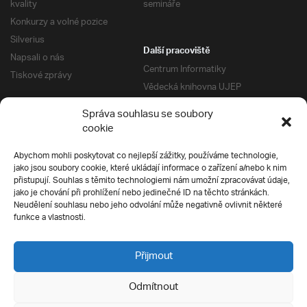
kvality
semináře
Konkurzy a volné pozice
Silverius
Další pracoviště
Napsali o nás
Centrum Informatiky
Tiskové zprávy
Vědecká knihovna UJEP
Správa kolejí a menz
Správa souhlasu se soubory
Univerzitní centrum podpory
Pro absolventy
cookie
Klub absolventů
Abychom mohli poskytovat co nejlepší zážitky, používáme technologie,
Silverius
jako jsou soubory cookie, které ukládají informace o zařízení a/nebo k nim
Pro uchazeče
přistupují. Souhlas s těmito technologiemi nám umožní zpracovávat údaje,
Přijímací řízení
jako je chování při prohlížení nebo jedinečné ID na těchto stránkách.
Neudělení souhlasu nebo jeho odvolání může negativně ovlivnit některé
E-prihlaska
Ochrana soukromí
funkce a vlastnosti.
Podmínky přijímacího řízení
Přípravné kurzy
Přijmout
Odmítnout