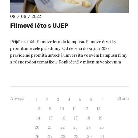
08 / 06 / 2022
Filmové léto s UJEP
Přijďte si užít Filmové léto do kampusu. Filmové čtvrtky
promítáme celé prázdniny. Od června do srpna 2022
pravidelně promítá ústecká univerzita ve svém kampusu filmy
s různorodou tematikou. Konkrétně v místním venkovním
amfiteátru. Ten byl v minulém o...
Novější
Starší
1
2
3
4
5
6
7
8
9
10
11
12
13
14
15
16
17
18
19
20
21
22
23
24
25
26
27
28
29
30
31