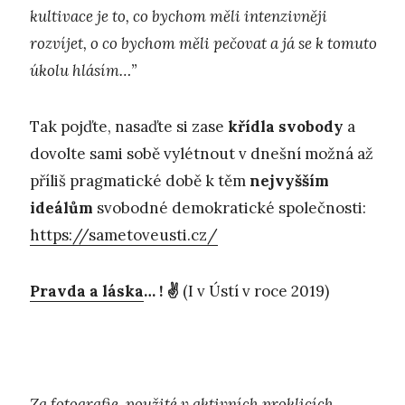
kultivace je to, co bychom měli intenzivněji
rozvíjet, o co bychom měli pečovat a já se k tomuto
úkolu hlásím…”
Tak pojďte, nasaďte si zase
křídla svobody
a
dovolte sami sobě vylétnout v dnešní možná až
příliš pragmatické době k těm
nejvyšším
ideálům
svobodné demokratické společnosti:
https://sametoveusti.cz/
Pravda a láska
… ! ✌️
(I v Ústí v roce 2019)
Za fotografie, použité v
aktivních proklicích
,