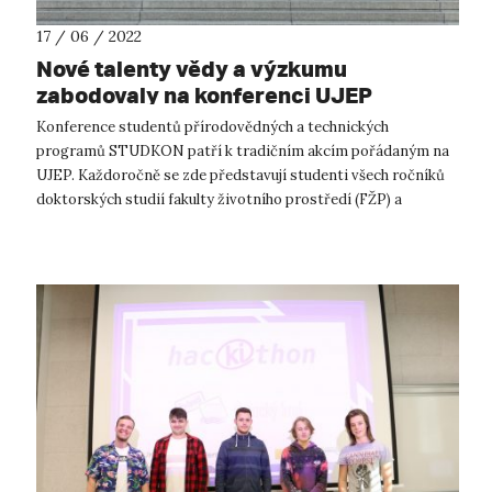
17 / 06 / 2022
Nové talenty vědy a výzkumu
zabodovaly na konferenci UJEP
Konference studentů přírodovědných a technických
programů STUDKON patří k tradičním akcím pořádaným na
UJEP. Každoročně se zde představují studenti všech ročníků
doktorských studií fakulty životního prostředí (FŽP) a
přírodovědecké fakulty (PřF) a před...