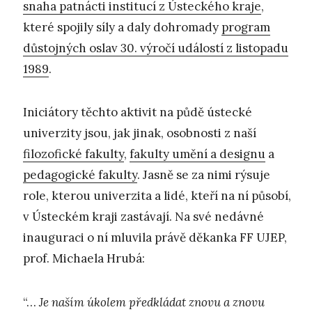
snaha patnácti institucí z Ústeckého kraje
,
které spojily síly a daly dohromady
program
důstojných oslav 30. výročí událostí z listopadu
1989
.
Iniciátory těchto aktivit na půdě ústecké
univerzity jsou, jak jinak, osobnosti z naší
filozofické fakulty
,
fakulty umění a designu
a
pedagogické fakulty
. Jasně se za nimi rýsuje
role, kterou univerzita a lidé, kteří na ní působí,
v Ústeckém kraji zastávají. Na své nedávné
inauguraci o ní mluvila právě děkanka FF UJEP,
prof. Michaela Hrubá:
“…
Je naším úkolem předkládat znovu a znovu