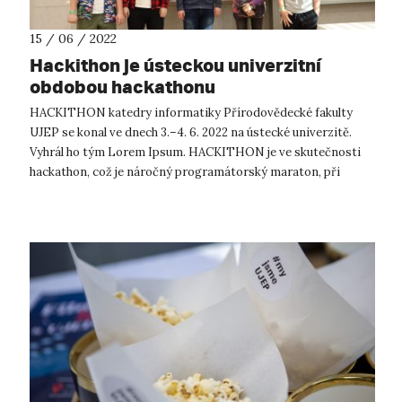
15 / 06 / 2022
Hackithon je ústeckou univerzitní
obdobou hackathonu
HACKITHON katedry informatiky Přírodovědecké fakulty
UJEP se konal ve dnech 3.–4. 6. 2022 na ústecké univerzitě.
Vyhrál ho tým Lorem Ipsum. HACKITHON je ve skutečnosti
hackathon, což je náročný programátorský maraton, při
kterém programátoři ve spol...