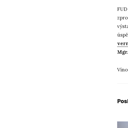
FUD 
zpro
výst
úspě
ver
Mgr.
Víno
Pos