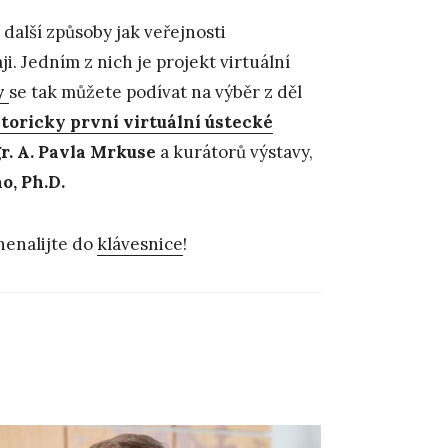
 další způsoby jak veřejnosti
. Jedním z nich je projekt virtuální
y
se tak můžete podívat na výběr z děl
toricky první virtuální ústecké
r. A. Pavla Mrkuse
a kurátorů výstavy,
o, Ph.D.
nenalijte do
klávesnice
!