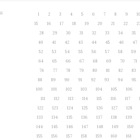
ší
1
2
3
4
5
6
7
8
9
1
15
16
17
18
19
20
21
22
2
28
29
30
31
32
33
34
35
40
41
42
43
44
45
46
47
52
53
54
55
56
57
58
59
64
65
66
67
68
69
70
71
76
77
78
79
80
81
82
83
88
89
90
91
92
93
94
95
100
101
102
103
104
105
106
111
112
113
114
115
116
117
122
123
124
125
126
127
128
133
134
135
136
137
138
139
144
145
146
147
148
149
150
155
156
157
158
159
160
161