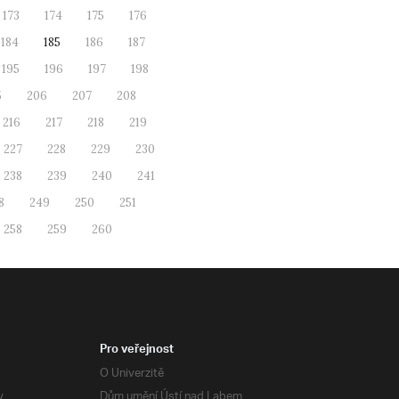
173
174
175
176
184
185
186
187
195
196
197
198
5
206
207
208
216
217
218
219
227
228
229
230
238
239
240
241
8
249
250
251
258
259
260
Pro veřejnost
O Univerzitě
y
Dům umění Ústí nad Labem