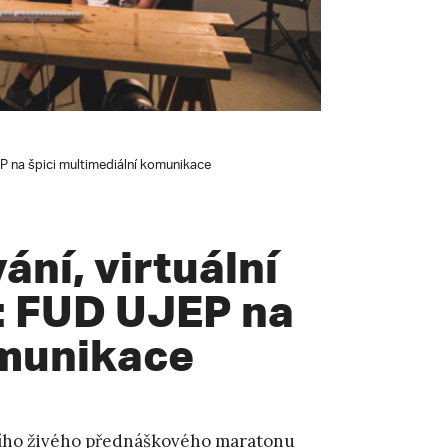
P na špici multimediální komunikace
ní, virtuální
a: FUD UJEP na
omunikace
ho živého přednáškového maratonu