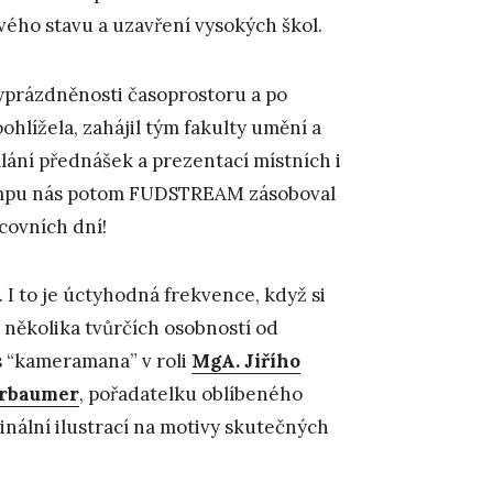
ového stavu a uzavření vysokých škol.
vyprázdněnosti časoprostoru a po
hlížela, zahájil tým fakulty umění a
ílání přednášek a prezentací místních i
empu nás potom FUDSTREAM zásoboval
covních dní!
 I to je úctyhodná frekvence, když si
několika tvůrčích osobností od
es “kameramana” v roli
MgA. Jiřího
erbaumer
, pořadatelku oblíbeného
ginální ilustrací na motivy skutečných