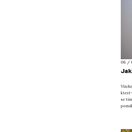
06 / 
Jak
Všichn
které 
se tím
pomáh
dopadn