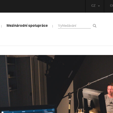
CZ
O
Mezinárodní spolupráce