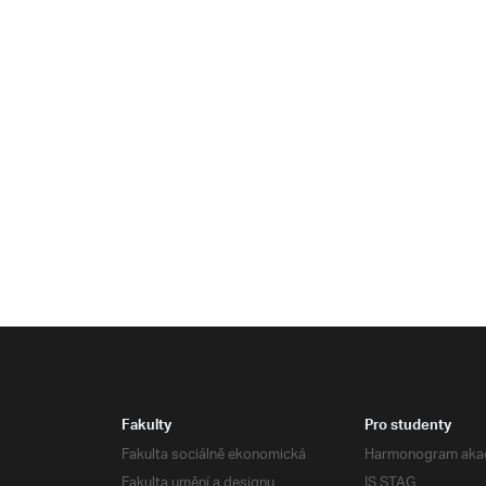
Fakulty
Pro studenty
Fakulta sociálně ekonomická
Harmonogram aka
Fakulta umění a designu
IS STAG