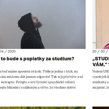
04 / 2020
20 / 03 /
 to bude s poplatky za studium?
„STUD
VÁM,“
i teď máme spoustu otázek. Tohle je jedna z těch, na
Vedení UJEP
vám můžeme dát jasnou odpověď. Tak si ji přečtěte a už
vysokých š
 netrapte. Pečujte o své fyzické i psychické zdraví,
studenta co
ejte bližním i vzdáleným a věřte, že všechno dobře
mi jasné, 
e! V souvi...
vyv...