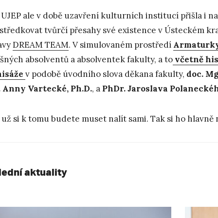
UJEP ale v době uzavření kulturních institucí přišla i na
středkovat tvůrčí přesahy své existence v Ústeckém kraji
avy
DREAM TEAM
. V simulovaném prostředí
Armaturk
šných absolventů a absolventek fakulty, a to
včetně his
nisáže
v podobě úvodního slova děkana fakulty,
doc. Mg
 Anny Vartecké, Ph.D.
, a
PhDr. Jaroslava Polaneckéh
 už si k tomu budete muset nalít sami. Tak si ho hlavně 
lední aktuality