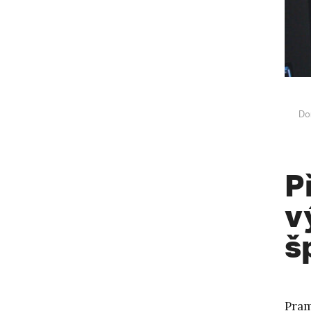
Do
P
v
š
Pra