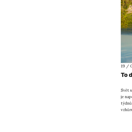
19 / 
To 
Svět s
je nap
týdnů
vzhůru