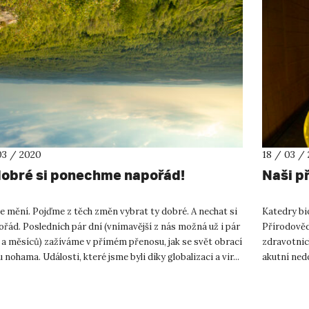
03 / 2020
18 / 03 /
dobré si ponechme napořád!
Naši p
e mění. Pojďme z těch změn vybrat ty dobré. A nechat si
Katedry bi
ořád. Posledních pár dní (vnímavější z nás možná už i pár
Přírodověd
 a měsíců) zažíváme v přímém přenosu, jak se svět obrací
zdravotnick
 nohama. Události, které jsme byli díky globalizaci a vir...
akutní ned
uvolnila pří