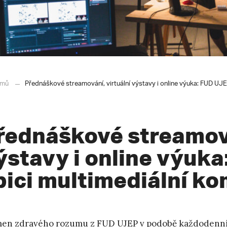
mů
Přednáškové streamování, virtuální výstavy i online výuka: FUD UJE
řednáškové streamová
ýstavy i online výuk
pici multimediální k
men zdravého rozumu z
FUD UJEP
v podobě každodenní