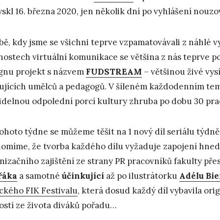
yskl 16. března 2020, jen několik dní po vyhlášení nouz
bě, kdy jsme se všichni teprve vzpamatovávali z náhlé 
ostech virtuální komunikace se většina z nás teprve poo
gnu projekt s názvem
FUDSTREAM
– většinou živé vys
ujících umělců a pedagogů. V šíleném každodenním t
idelnou odpolední porcí kultury zhruba po dobu 30 pra
ohoto týdne se můžeme těšit na 1 nový díl seriálu týdně.
omíme, že tvorba každého dílu vyžaduje zapojení hned 
nizačního zajištění ze strany PR pracovníků fakulty př
řáka
a samotné
účinkující
až po ilustrátorku
Adélu Bi
ckého FIK Festivalu
, která dosud každý díl vybavila ori
ostí ze života diváků pořadu…