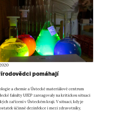
 2020
řírodovědci pomáhají
ologie a chemie a Ústecké materiálové centrum
ecké fakulty UJEP zareagovaly na kritickou situaci
ých zařízení v Ústeckém kraji. V situaci, kdy je
ostatek účinné dezinfekce i mezi zdravotníky,
rod...