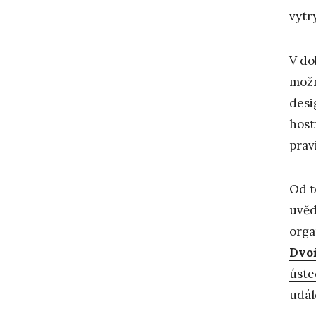
vytr
V do
možn
desi
host
prav
Od t
uvěd
orga
Dvo
úste
udál