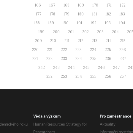
166
167
168
169
170
171
172
177
178
179
180
181
182
183
188
189
190
191
192
193
194
199
200
201
202
203
204
20
209
210
211
212
213
214
215
220
221
222
223
224
225
226
231
232
233
234
235
236
237
242
243
244
245
246
247
24
252
253
254
255
256
257
Věda a výzkum
Pro zaměstnance
demického roku
Human Resources Strategy for
Aktuality
Researchers
Informační systém