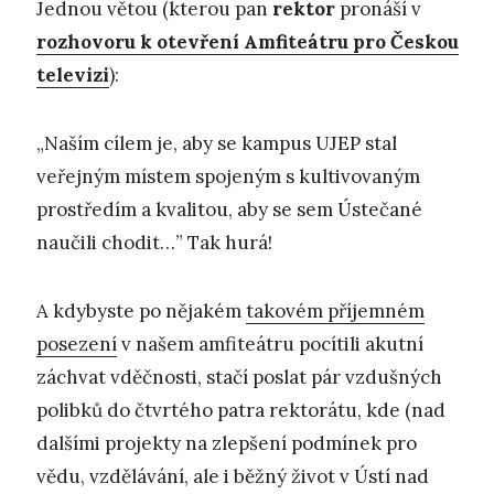
Jednou větou (kterou pan
rektor
pronáší v
rozhovoru k otevření Amfiteátru pro Českou
televizi
):
„Naším cílem je, aby se kampus UJEP stal
veřejným místem spojeným s kultivovaným
prostředím a kvalitou, aby se sem Ústečané
naučili chodit…” Tak hurá!
A kdybyste po nějakém
takovém příjemném
posezení
v našem amfiteátru pocítili akutní
záchvat vděčnosti, stačí poslat pár vzdušných
polibků do čtvrtého patra rektorátu, kde (nad
dalšími projekty na zlepšení podmínek pro
vědu, vzdělávání, ale i běžný život v Ústí nad