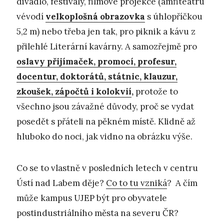
divadlo, festivaly, filmové projekce (amfiteátru
vévodí
velkoplošná obrazovka
s úhlopříčkou
5,2 m) nebo třeba jen tak, pro piknik a kávu z
přilehlé Literární kavárny. A samozřejmě pro
oslavy přijímaček, promocí, profesur,
docentur, doktorátů, státnic, klauzur,
zkoušek, zápočtů i kolokvií
,
protože to
všechno jsou závažné důvody, proč se vydat
posedět s přáteli na pěkném místě. Klidně až
hluboko do noci, jak vidno na obrázku výše.
Co se to vlastně v posledních letech v centru
Ústí nad Labem děje?
Co to tu vzniká
? A čím
může kampus UJEP být pro obyvatele
postindustriálního města na severu ČR?