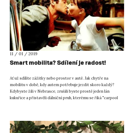
11 / 01 / 2019
Smart mobilita? Sdílení je radost!
Ať už sdílíte zážitky nebo prostor v autě. Jak chytře na
mobilitu v době, kdy autem potřebuje jezdit skoro každý?
Kdybyste žili v Nebrasce, zrušili byste prostě jeden lán
kukuřice a přistavěli dálniční pruh, kterému se říká "carpool
lane" a mohou v ně...