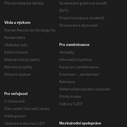
Přírodovědecká fakulta
Studentská grantová soutěž
(SVV)
Finanční podpora studentů
Věda a výzkum
Stravování a ubytování
Human Resources Strategy for
Researchers
Vědecká rada
Pro zaměstnance
Ediční činnost
Aktuality
Mezinárodní projekty
Informační systémy
Národní projekty
Kurzy pro zaměstnance
Smluvní výzkum
Erasmus+ – zaměstnaci
Rekreace
Sdílení přístrojového vybavení
Pro veřejnost
Etický kodex
O Univerzitě
Odbory UJEP
Dům umění Ústí nad Labem
Knihkupectví
Vědecká knihovna UJEP
Mezinárodní spolupráce