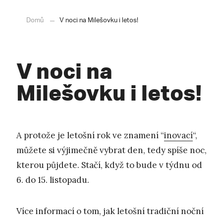
Domů
V noci na Milešovku i letos!
V noci na
Milešovku i letos!
A protože je letošní rok ve znamení “
inovací
“,
můžete si výjimečně vybrat den, tedy spíše noc,
kterou půjdete. Stačí, když to bude v týdnu od
6. do 15. listopadu.
Více informací o tom, jak letošní tradiční noční