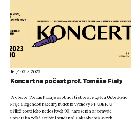
16 / 03 / 2023
Koncert na počest prof. Tomáše Fialy
Profesor Tomáš Fiala je osobností sborové zpěvu Ústeckého
kraje a legendou katedry hudební výchovy PF UJEP. U
příležitosti jeho nedožitých 90. narozenin připravuje
univerzita velké setkání studentů a absolventů svých
hudebních oborů. Prof. Tomáš Fi...