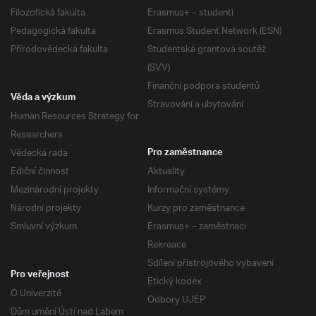
Filozofická fakulta
Erasmus+ – studenti
Pedagogická fakulta
Erasmus Student Network (ESN)
Přírodovědecká fakulta
Studentská grantová soutěž
(SVV)
Finanční podpora studentů
Věda a výzkum
Stravování a ubytování
Human Resources Strategy for
Researchers
Vědecká rada
Pro zaměstnance
Ediční činnost
Aktuality
Mezinárodní projekty
Informační systémy
Národní projekty
Kurzy pro zaměstnance
Smluvní výzkum
Erasmus+ – zaměstnaci
Rekreace
Sdílení přístrojového vybavení
Pro veřejnost
Etický kodex
O Univerzitě
Odbory UJEP
Dům umění Ústí nad Labem