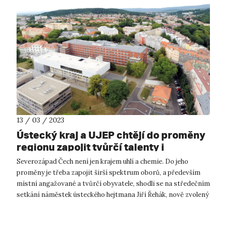
13 / 03 / 2023
Ústecký kraj a UJEP chtějí do proměny
regionu zapojit tvůrčí talenty i
vzdělané obyvatele
Severozápad Čech není jen krajem uhlí a chemie. Do jeho
proměny je třeba zapojit širší spektrum oborů, a především
místní angažované a tvůrčí obyvatele, shodli se na středečním
setkání náměstek ústeckého hejtmana Jiří Řehák, nově zvolený
rektor Univerz...