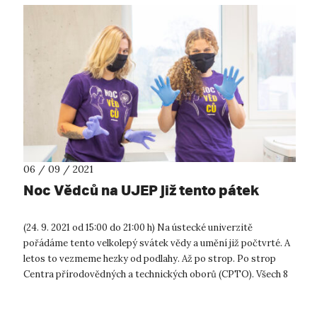
06 / 09 / 2021
Noc Vědců na UJEP již tento pátek
(24. 9. 2021 od 15:00 do 21:00 h) Na ústecké univerzitě
pořádáme tento velkolepý svátek vědy a umění již počtvrté. A
letos to vezmeme hezky od podlahy. Až po strop. Po strop
Centra přírodovědných a technických oborů (CPTO). Všech 8
pater této nové d...