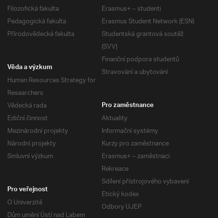
Filozofická fakulta
Erasmus+ – studenti
Pedagogická fakulta
Erasmus Student Network (ESN)
Přírodovědecká fakulta
Studentská grantová soutěž
(SVV)
Finanční podpora studentů
Věda a výzkum
Stravování a ubytování
Human Resources Strategy for
Researchers
Vědecká rada
Pro zaměstnance
Ediční činnost
Aktuality
Mezinárodní projekty
Informační systémy
Národní projekty
Kurzy pro zaměstnance
Smluvní výzkum
Erasmus+ – zaměstnaci
Rekreace
Sdílení přístrojového vybavení
Pro veřejnost
Etický kodex
O Univerzitě
Odbory UJEP
Dům umění Ústí nad Labem