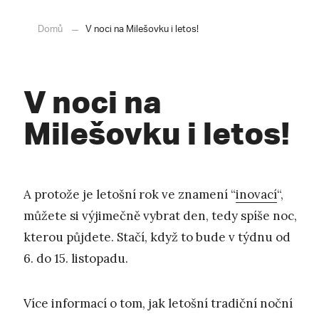
Domů
V noci na Milešovku i letos!
V noci na
Milešovku i letos!
A protože je letošní rok ve znamení “
inovací
“,
můžete si výjimečně vybrat den, tedy spíše noc,
kterou půjdete. Stačí, když to bude v týdnu od
6. do 15. listopadu.
Více informací o tom, jak letošní tradiční noční