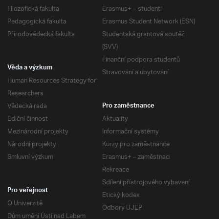
Filozofická fakulta
Erasmus+ – studenti
Pedagogická fakulta
Erasmus Student Network (ESN)
Přírodovědecká fakulta
Studentská grantová soutěž
(SVV)
Finanční podpora studentů
Věda a výzkum
Stravování a ubytování
Human Resources Strategy for
Researchers
Vědecká rada
Pro zaměstnance
Ediční činnost
Aktuality
Mezinárodní projekty
Informační systémy
Národní projekty
Kurzy pro zaměstnance
Smluvní výzkum
Erasmus+ – zaměstnaci
Rekreace
Sdílení přístrojového vybavení
Pro veřejnost
Etický kodex
O Univerzitě
Odbory UJEP
Dům umění Ústí nad Labem