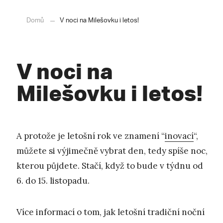
Domů
V noci na Milešovku i letos!
V noci na
Milešovku i letos!
A protože je letošní rok ve znamení “
inovací
“,
můžete si výjimečně vybrat den, tedy spíše noc,
kterou půjdete. Stačí, když to bude v týdnu od
6. do 15. listopadu.
Více informací o tom, jak letošní tradiční noční