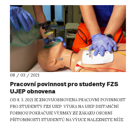
08 / 03 / 2021
Pracovní povinnost pro studenty FZS
UJEP obnovena
OD 8. 3. 2021 JE ZNOVUOBNOVENA PRACOVNÍ POVINNOST
PRO STUDENTY FZS UJEP VÝUKA NA UJEP DISTANČNÍ
FORMOU POKRAČUJE VÝJIMKY ZE ZÁKAZU OSOBNÍ
PŘÍTOMNOSTI STUDENTŮ NA VÝUCE NALEZNETE NÍŽE
NADÁLE PLATÍ ZÁKAZ UBYTOVÁNÍ NA KOLEJÍCH, AVŠAK
TAKÉ S VÝJI...