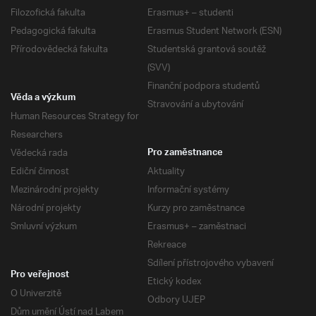
Filozofická fakulta
Erasmus+ – studenti
Pedagogická fakulta
Erasmus Student Network (ESN)
Přírodovědecká fakulta
Studentská grantová soutěž
(SVV)
Finanční podpora studentů
Věda a výzkum
Stravování a ubytování
Human Resources Strategy for
Researchers
Vědecká rada
Pro zaměstnance
Ediční činnost
Aktuality
Mezinárodní projekty
Informační systémy
Národní projekty
Kurzy pro zaměstnance
Smluvní výzkum
Erasmus+ – zaměstnaci
Rekreace
Sdílení přístrojového vybavení
Pro veřejnost
Etický kodex
O Univerzitě
Odbory UJEP
Dům umění Ústí nad Labem