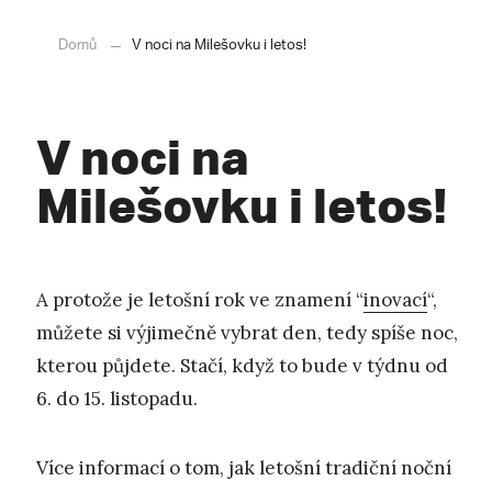
Domů
V noci na Milešovku i letos!
V noci na
Milešovku i letos!
A protože je letošní rok ve znamení “
inovací
“,
můžete si výjimečně vybrat den, tedy spíše noc,
kterou půjdete. Stačí, když to bude v týdnu od
6. do 15. listopadu.
Více informací o tom, jak letošní tradiční noční