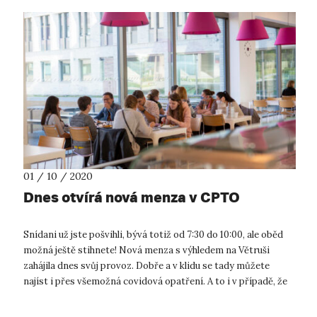
01 / 10 / 2020
Dnes otvírá nová menza v CPTO
Snídani už jste pošvihli, bývá totiž od 7:30 do 10:00, ale oběd
možná ještě stihnete! Nová menza s výhledem na Větruši
zahájila dnes svůj provoz. Dobře a v klidu se tady můžete
najíst i přes všemožná covidová opatření. A to i v případě, že
na UJEP n...