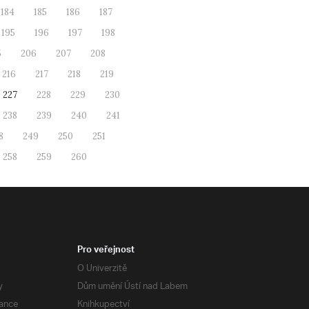
184
185
186
187
195
196
197
198
5
206
207
208
216
217
218
219
227
228
229
230
238
239
240
241
8
249
250
251
258
259
260
Pro veřejnost
O Univerzitě
y
Dům umění Ústí nad Labem
ance
Knihkupectví