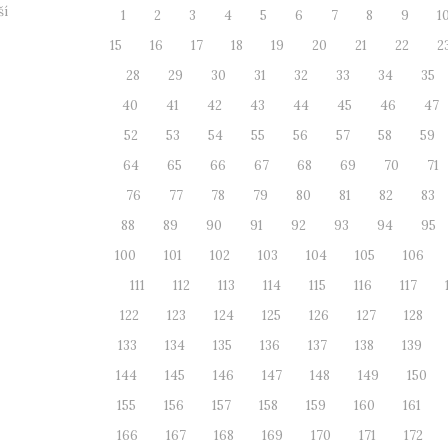
ší
1
2
3
4
5
6
7
8
9
1
15
16
17
18
19
20
21
22
2
28
29
30
31
32
33
34
35
40
41
42
43
44
45
46
47
52
53
54
55
56
57
58
59
64
65
66
67
68
69
70
71
76
77
78
79
80
81
82
83
88
89
90
91
92
93
94
95
100
101
102
103
104
105
106
111
112
113
114
115
116
117
122
123
124
125
126
127
128
133
134
135
136
137
138
139
144
145
146
147
148
149
150
155
156
157
158
159
160
161
166
167
168
169
170
171
172