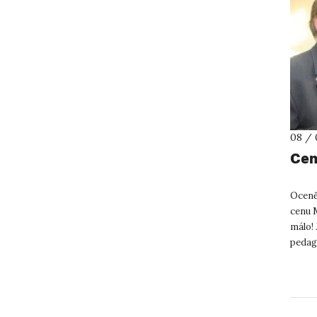
08 / 
Cen
Oceněn
cenu M
málo!
pedag
dlouho