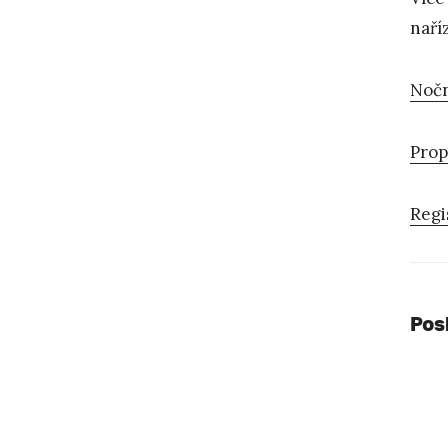
naří
Nočn
Prop
Regi
Pos