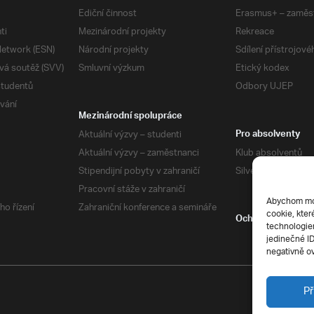
Ediční činnost
Erasmus+ – zaměs
ti
Mezinárodní projekty
Rekreace
etwork (ESN)
Národní projekty
Sdílení přístrojov
vá soutěž (SVV)
Smluvní výzkum
Etický kodex
studentů
Odbory UJEP
vání
Mezinárodní spolupráce
Aktuální výzvy – studenti
Pro absolventy
Aktuální výzvy – zaměstnanci
Klub absolventů
Stipendijní pobyty v zahraničí
Silverius
Pracovní stáže v zahraničí
Abychom mohl
ho řízení
Zahraniční konference a semináře
cookie, kter
Ochrana soukrom
technologiem
jedinečné I
negativně ov
Př