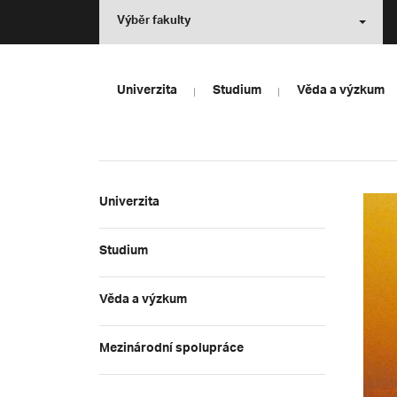
Výběr fakulty
Univerzita
Studium
Věda a výzkum
Univerzita
Studium
Věda a výzkum
Mezinárodní spolupráce