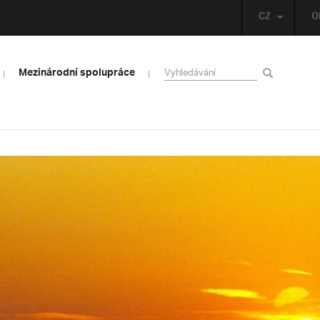
CZ
O
Mezinárodní spolupráce