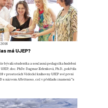
 2018
las má UJEP?
še bývalá studentka a současná pedagožka hudební
 UJEP, doc. PhDr. Dagmar Zelenková, Ph.D., pokřtila
2018 v prostorách Vědecké knihovny UJEP své první
CD s názvem Affettuoso, což v překladu znamená "s
.