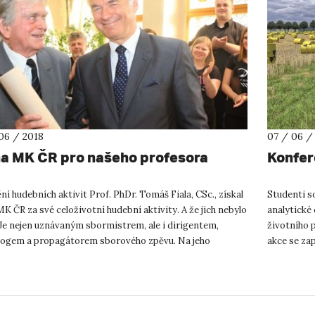
06 / 2018
07 / 06 /
a MK ČR pro našeho profesora
Konfer
í hudebních aktivit Prof. PhDr. Tomáš Fiala, CSc., získal
Studenti s
K ČR za své celoživotní hudební aktivity. A že jich nebylo
analytické 
 Je nejen uznávaným sbormistrem, ale i dirigentem,
životního p
ogem a propagátorem sborového zpěvu. Na jeho
akce se zap
leté působ...
živý interfa