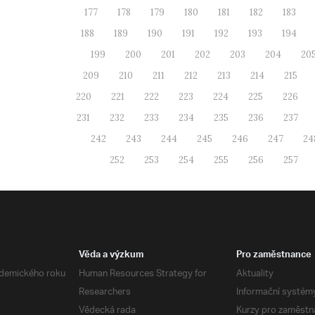
177
178
179
180
181
182
183
188
189
190
191
192
193
194
199
200
201
202
203
204
20
209
210
211
212
213
214
215
220
221
222
223
224
225
226
231
232
233
234
235
236
237
242
243
244
245
246
247
24
252
253
254
255
256
257
Věda a výzkum
Pro zaměstnance
demického roku
Human Resources Strategy for
Aktuality
Researchers
Informační systém
Vědecká rada
Kurzy pro zaměstn