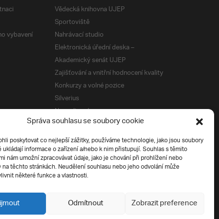
tnaci
Vědecká knihovna UJEP
Sportoviště
ého vybavení
Nahrávací studio
Elektronická úřední deska –
Akademický senát UJEP
Zajišťování a vnitřní hodnocení kvality
Konkurzy a volné pozice
Silverius
Napsali o nás
Správa souhlasu se soubory cookie
Tiskové zprávy
i poskytovat co nejlepší zážitky, používáme technologie, jako jsou soubory
é ukládají informace o zařízení a/nebo k nim přistupují. Souhlas s těmito
í
i nám umožní zpracovávat údaje, jako je chování při prohlížení nebo
D na těchto stránkách. Neudělení souhlasu nebo jeho odvolání může
livnit některé funkce a vlastnosti.
ijmout
Odmítnout
Zobrazit preference