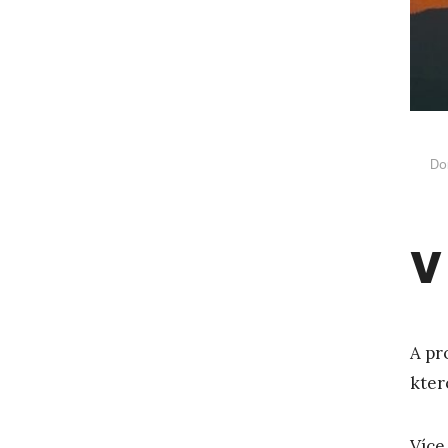
Do
V
A pr
kter
Více