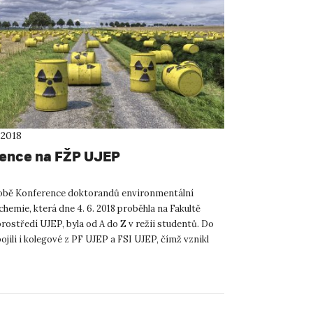
 2018
ence na FŽP UJEP
obě Konference doktorandů environmentální
chemie, která dne 4. 6. 2018 proběhla na Fakultě
rostředí UJEP, byla od A do Z v režii studentů. Do
ojili i kolegové z PF UJEP a FSI UJEP, čímž vznikl
kul...