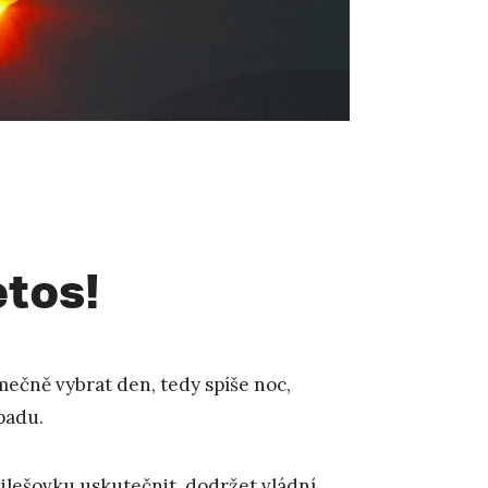
etos!
imečně vybrat den, tedy spíše noc,
opadu.
Milešovku uskutečnit, dodržet vládní