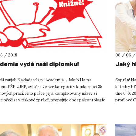
06 / 2018
08 / 06 /
demia vydá naši diplomku!
Jaký h
ši zaujali Nakladatelství Academia→ Jakub Harsa,
Soprán! Na
ent FŽP UJEP, zvítězil ve své kategorii v konkurenci 35
katedry PF
ových prací. Jeho práce, jejíž komplikovaný název si
dne 6. 6. 
 přečíst v tiskové zprávě, propojuje obor paleontologie
profilové 
rní ochr...
citem". CD..