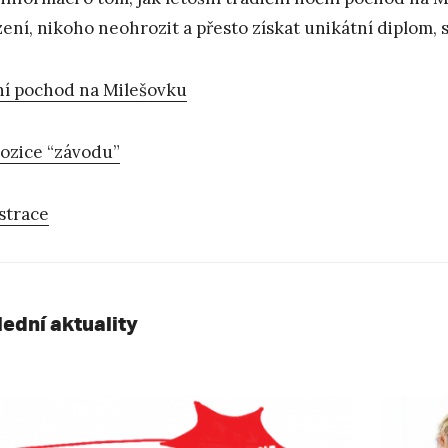
zení, nikoho neohrozit a přesto získat unikátní diplom, 
í pochod na Milešovku
ozice “závodu”
strace
lední aktuality