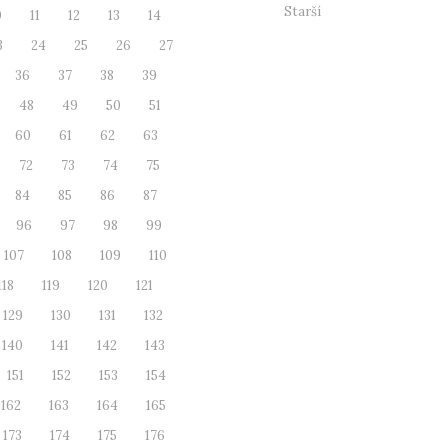
Starší
0
11
12
13
14
3
24
25
26
27
36
37
38
39
48
49
50
51
60
61
62
63
72
73
74
75
84
85
86
87
96
97
98
99
107
108
109
110
118
119
120
121
129
130
131
132
140
141
142
143
151
152
153
154
162
163
164
165
173
174
175
176