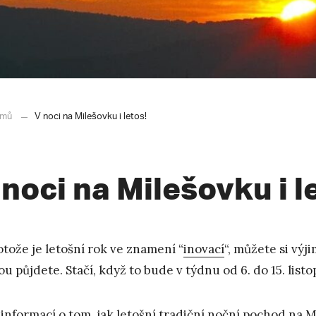
mů
V noci na Milešovku i letos!
 noci na Milešovku i l
otože je letošní rok ve znamení “
inovací
“, můžete si výj
ou půjdete. Stačí, když to bude v týdnu od 6. do 15. list
 informací o tom, jak letošní tradiční noční pochod na 