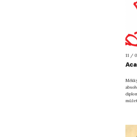
11 / 
Aca
Měkký
absolv
diplom
můžete
s mode