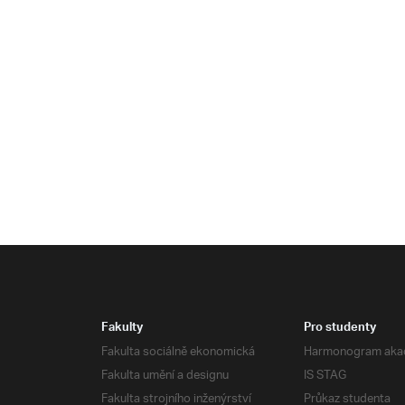
Fakulty
Pro studenty
Fakulta sociálně ekonomická
Harmonogram aka
Fakulta umění a designu
IS STAG
Fakulta strojního inženýrství
Průkaz studenta