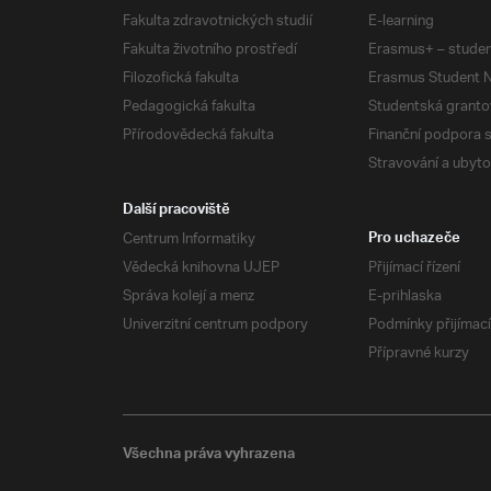
Fakulta zdravotnických studií
E-learning
Fakulta životního prostředí
Erasmus+ – studen
Filozofická fakulta
Erasmus Student N
Pedagogická fakulta
Studentská granto
Přírodovědecká fakulta
Finanční podpora 
Stravování a ubyto
Další pracoviště
Centrum Informatiky
Pro uchazeče
Vědecká knihovna UJEP
Přijímací řízení
Správa kolejí a menz
E-prihlaska
Univerzitní centrum podpory
Podmínky přijímací
Přípravné kurzy
Všechna práva vyhrazena