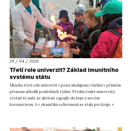
29 / 04 / 2020
Třetí role univerzit? Základ imunitního
systému státu
Ukázku třetí role univerzit v praxi sledujeme všichni v přímém
přenosu několik posledních týdnů. Přední české univerzity,
včetně té naší, se aktivně zapojily do boje s novým
koronavirem. A v okamžiku ochromení se staly pro kraje, v
nichž působí, jakýms...