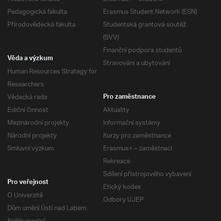
Pedagogická fakulta
Erasmus Student Network (ESN)
Přírodovědecká fakulta
Studentská grantová soutěž
(SVV)
Finanční podpora studentů
Věda a výzkum
Stravování a ubytování
Human Resources Strategy for
Researchers
Vědecká rada
Pro zaměstnance
Ediční činnost
Aktuality
Mezinárodní projekty
Informační systémy
Národní projekty
Kurzy pro zaměstnance
Smluvní výzkum
Erasmus+ – zaměstnaci
Rekreace
Sdílení přístrojového vybavení
Pro veřejnost
Etický kodex
O Univerzitě
Odbory UJEP
Dům umění Ústí nad Labem