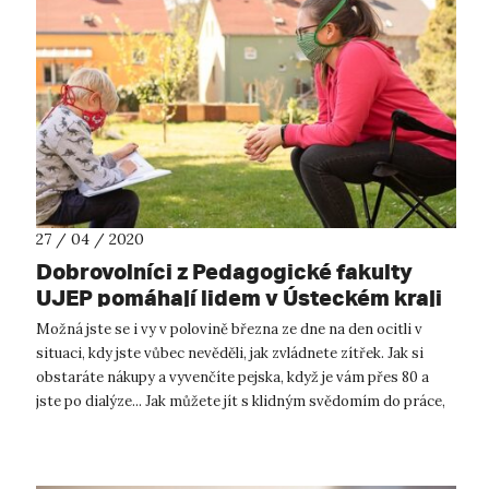
27 / 04 / 2020
Dobrovolníci z Pedagogické fakulty
UJEP pomáhají lidem v Ústeckém kraji
zvládnout krizi
Možná jste se i vy v polovině března ze dne na den ocitli v
situaci, kdy jste vůbec nevěděli, jak zvládnete zítřek. Jak si
obstaráte nákupy a vyvenčíte pejska, když je vám přes 80 a
jste po dialýze... Jak můžete jít s klidným svědomím do práce,
k...