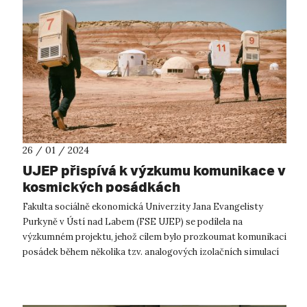
26 / 01 / 2024
UJEP přispívá k výzkumu komunikace v
kosmických posádkách
Fakulta sociálně ekonomická Univerzity Jana Evangelisty
Purkyně v Ústí nad Labem (FSE UJEP) se podílela na
výzkumném projektu, jehož cílem bylo prozkoumat komunikaci
posádek během několika tzv. analogových izolačních simulací
kosmických misí. Jedna z o...