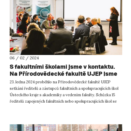
06 / 02 / 2024
S fakultními školami jsme v kontaktu.
Na Přírodovědecké fakultě UJEP jsme
se s nimi setkali koncem ledna
23. ledna 2024 proběhlo na Přírodovědecké fakultě UJEP
setkání ředitelů a zástupců fakultních a spolupracujících škol
Ústeckého kraje s akademiky a vedením fakulty. Schůzka 15
ředitelů zapojených fakultních nebo spolupracujících škol se
uskutečnila...