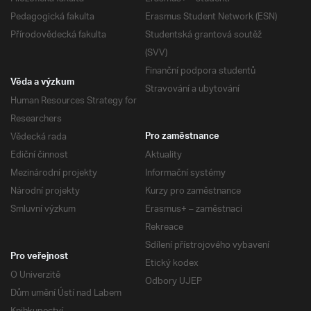
Pedagogická fakulta
Erasmus Student Network (ESN)
Přírodovědecká fakulta
Studentská grantová soutěž
(SVV)
Finanční podpora studentů
Věda a výzkum
Stravování a ubytování
Human Resources Strategy for
Researchers
Vědecká rada
Pro zaměstnance
Ediční činnost
Aktuality
Mezinárodní projekty
Informační systémy
Národní projekty
Kurzy pro zaměstnance
Smluvní výzkum
Erasmus+ – zaměstnaci
Rekreace
Sdílení přístrojového vybavení
Pro veřejnost
Etický kodex
O Univerzitě
Odbory UJEP
Dům umění Ústí nad Labem