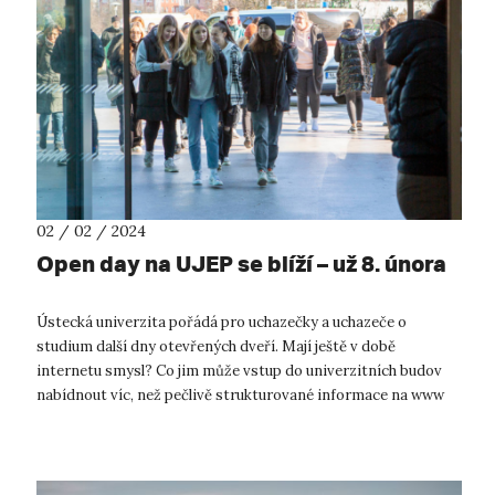
02 / 02 / 2024
Open day na UJEP se blíží – už 8. února
Ústecká univerzita pořádá pro uchazečky a uchazeče o
studium další dny otevřených dveří. Mají ještě v době
internetu smysl? Co jim může vstup do univerzitních budov
nabídnout víc, než pečlivě strukturované informace na www
stránkách? Právě atmosféru vy...