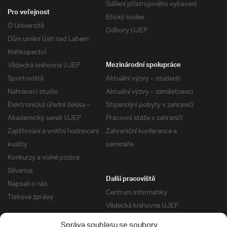
Sdílení přístrojového vybavení
Pro veřejnost
Etický kodex
O Univerzitě
Odbory UJEP
Dům umění Ústí nad Labem
Knihkupectví
Vědecká knihovna UJEP
Mezinárodní spolupráce
Sportoviště
Aktuální výzvy – studenti
Nahrávací studio
Aktuální výzvy – zaměstnanci
Elektronická úřední deska –
Stipendijní pobyty v zahraničí
Akademický senát UJEP
Pracovní stáže v zahraničí
Zajišťování a vnitřní hodnocení
Zahraniční konference a
kvality
semináře
Konkurzy a volné pozice
Silverius
Další pracoviště
Napsali o nás
Centrum Informatiky
Tiskové zprávy
Vědecká knihovna UJEP
Správa kolejí a menz
Správa souhlasu se soubory