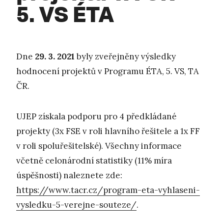
5. VS ÉTA
Dne
29. 3. 2021
byly zveřejněny výsledky
hodnocení projektů v Programu ÉTA, 5. VS, TA
ČR.
UJEP získala podporu pro 4 předkládané
projekty (3x FSE v roli hlavního řešitele a 1x FF
v roli spoluřešitelské). Všechny informace
včetně celonárodní statistiky (11% míra
úspěšnosti) naleznete zde:
https://www.tacr.cz/program-eta-vyhlaseni-
vysledku-5-verejne-souteze/
.