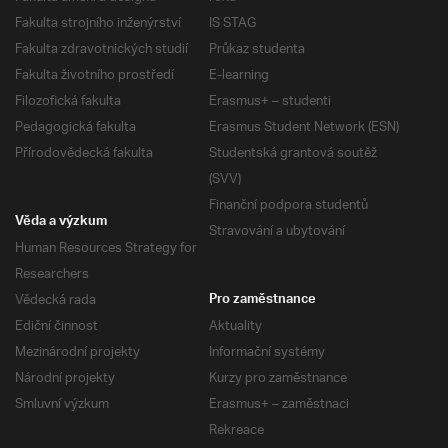
Fakulta strojního inženýrství
IS STAG
Fakulta zdravotnických studií
Průkaz studenta
Fakulta životního prostředí
E-learning
Filozofická fakulta
Erasmus+ – studenti
Pedagogická fakulta
Erasmus Student Network (ESN)
Přírodovědecká fakulta
Studentská grantová soutěž
(SVV)
Finanční podpora studentů
Věda a výzkum
Stravování a ubytování
Human Resources Strategy for
Researchers
Vědecká rada
Pro zaměstnance
Ediční činnost
Aktuality
Mezinárodní projekty
Informační systémy
Národní projekty
Kurzy pro zaměstnance
Smluvní výzkum
Erasmus+ – zaměstnaci
Rekreace