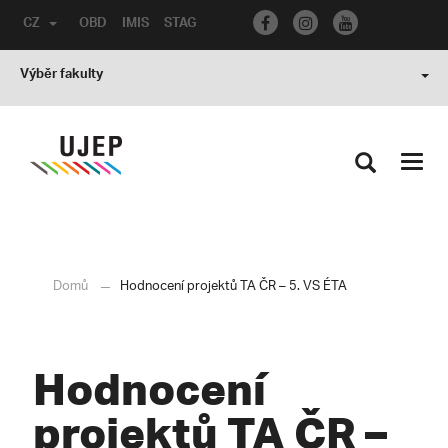
CZ
OBD
IMIS
STAG
Výběr fakulty
Toggl
navig
Domů
Hodnocení projektů TA ČR – 5. VS ÉTA
Hodnocení
projektů TA ČR –