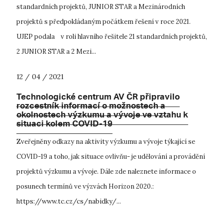
standardních projektů, JUNIOR STAR a Mezinárodních
projektů s předpokládaným počátkem řešení v roce 2021.
UJEP podala v roli hlavního řešitele 21 standardních projektů,
2 JUNIOR STAR a 2 Mezi...
12 / 04 / 2021
Technologické centrum AV ČR připravilo
rozcestník informací o možnostech a
okolnostech výzkumu a vývoje ve vztahu k
situaci kolem COVID-19
Zveřejněny odkazy na aktivity výzkumu a vývoje týkající se
COVID-19 a toho, jak situace ovlivňu- je udělování a provádění
projektů výzkumu a vývoje. Dále zde naleznete informace o
posunech termínů ve výzvách Horizon 2020.:
https://www.tc.cz/cs/nabidky/...