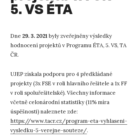
5. VS ÉTA
Dne
29. 3. 2021
byly zveřejněny výsledky
hodnocení projektů v Programu ÉTA, 5. VS, TA
ČR.
UJEP získala podporu pro 4 předkládané
projekty (3x FSE v roli hlavního řešitele a 1x FF
v roli spoluřešitelské). Všechny informace
včetně celonárodní statistiky (11% míra
úspěšnosti) naleznete zde:
https://www.tacr.cz/program-eta-vyhlaseni-
vysledku-5-verejne-souteze/
.