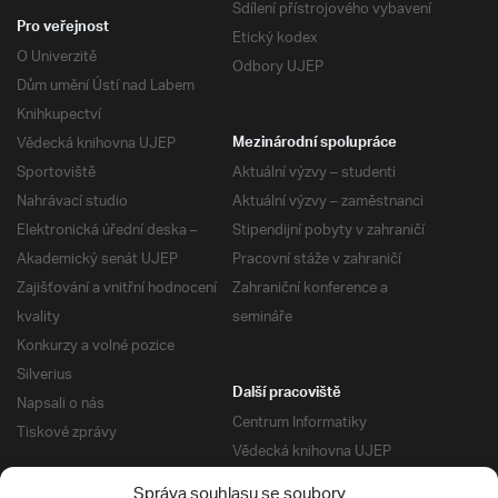
Sdílení přístrojového vybavení
Pro veřejnost
Etický kodex
O Univerzitě
Odbory UJEP
Dům umění Ústí nad Labem
Knihkupectví
Vědecká knihovna UJEP
Mezinárodní spolupráce
Sportoviště
Aktuální výzvy – studenti
Nahrávací studio
Aktuální výzvy – zaměstnanci
Elektronická úřední deska –
Stipendijní pobyty v zahraničí
Akademický senát UJEP
Pracovní stáže v zahraničí
Zajišťování a vnitřní hodnocení
Zahraniční konference a
kvality
semináře
Konkurzy a volné pozice
Silverius
Další pracoviště
Napsali o nás
Centrum Informatiky
Tiskové zprávy
Vědecká knihovna UJEP
Správa kolejí a menz
Správa souhlasu se soubory