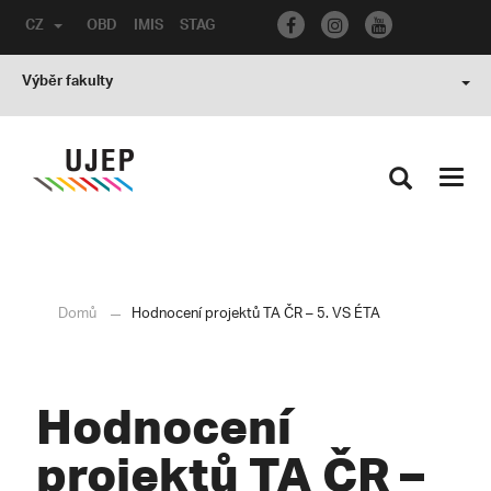
CZ
OBD
IMIS
STAG
Výběr fakulty
Toggl
navig
Domů
Hodnocení projektů TA ČR – 5. VS ÉTA
Hodnocení
projektů TA ČR –