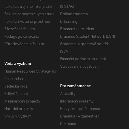
Fakulta strojního inženýrství
IS STAG
Fakulta zdravotnických studií
Průkaz studenta
Fakulta životního prostředí
E-learning
Filozofická fakulta
Erasmus+ – studenti
Pedagogická fakulta
Erasmus Student Network (ESN)
Přírodovědecká fakulta
Studentská grantová soutěž
(SVV)
Finanční podpora studentů
Věda a výzkum
Stravování a ubytování
Human Resources Strategy for
Researchers
Vědecká rada
Pro zaměstnance
Ediční činnost
Aktuality
Mezinárodní projekty
Informační systémy
Národní projekty
Kurzy pro zaměstnance
Smluvní výzkum
Erasmus+ – zaměstnaci
Rekreace