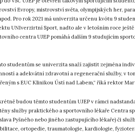
p do VSC UJEP je otevřen takovým sportujícím studentům
rovství Evropy, mistrovství světa, olympijských her, pa
apod. Pro rok 2021 má univerzita určenu kvótu 9 stude
ektu UNIverzirtní Sport, nadto ale v letošním roce ješ
tovního centra UJEP pomáhá dalším 9 studujícím sport
to studentům se univerzita snaží zajistit zejména indiv
nností a adekvátní zdravotní a regenerační služby, v 
řeným s EUC Klinikou Ústí nad Labem,“ říká rektor Mart
rétně budou těmto studentům UJEP v rámci nadstanda
štěny služby praktického a sportovního lékaře Centra s
slava Pyšného nebo jiného zastupujícího lékaře) či služ
bilitace, ortopedie, traumatologie, kardiologie, fyzioter