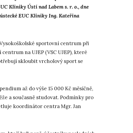
 Kliniky Ústí nad Labem s. r. o., dne
a ústecké EUC Kliniky Ing. Kateřina
e Vysokoškolské sportovní centrum při
í centrum na UJEP (VSC UJEP), které
otřebují skloubit vrcholový sport se
endium až do výše 15 000 Kč měsíčně,
těže a současně studovat. Podmínky pro
tluje koordinátor centra Mgr. Jan