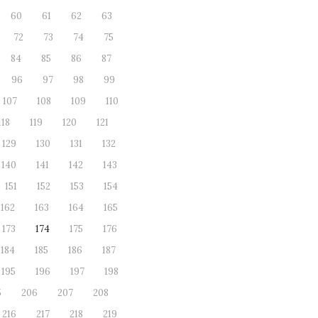
60
61
62
63
72
73
74
75
84
85
86
87
96
97
98
99
107
108
109
110
118
119
120
121
129
130
131
132
140
141
142
143
151
152
153
154
162
163
164
165
173
174
175
176
184
185
186
187
195
196
197
198
5
206
207
208
216
217
218
219