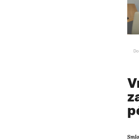
Do
V
z
p
Smlo