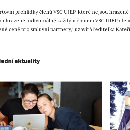
rtovní prohlídky členů VSC UJEP, které nejsou hrazené 
u hrazené individuálně každým členem VSC UJEP dle n
ené ceně pro smluvní partnery,“ uzavírá ředitelka Kateř
lední aktuality