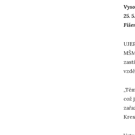
Vyso
25. 
Fiše
UJEP
MŠMT
zast
vzdě
„Těm
což 
zařa
Kres