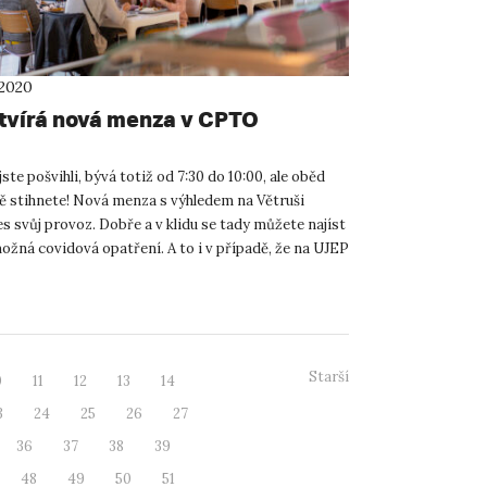
 2020
tvírá nová menza v CPTO
jste pošvihli, bývá totiž od 7:30 do 10:00, ale oběd
ě stihnete! Nová menza s výhledem na Větruši
es svůj provoz. Dobře a v klidu se tady můžete najíst
ožná covidová opatření. A to i v případě, že na UJEP
Starší
0
11
12
13
14
3
24
25
26
27
36
37
38
39
48
49
50
51