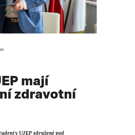
či
JEP mají
ní zdravotní
studenty UJEP sdružené pod