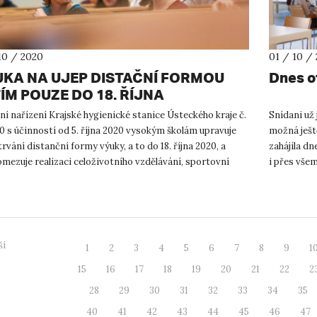
10 / 2020
01 / 10 /
KA NA UJEP DISTAČNÍ FORMOU
Dnes o
ÍM POUZE DO 18. ŘÍJNA
ní nařízení Krajské hygienické stanice Ústeckého kraje č.
Snídani už 
 s účinností od 5. října 2020 vysokým školám upravuje
možná ješt
trvání distanční formy výuky, a to do 18. října 2020, a
zahájila dn
mezuje realizaci celoživotního vzdělávání, sportovní
i přes všem
t...
n...
ší
1
2
3
4
5
6
7
8
9
1
15
16
17
18
19
20
21
22
2
28
29
30
31
32
33
34
35
40
41
42
43
44
45
46
47