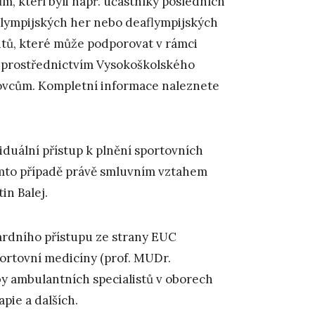
, kteří byli např. účastníky posledních
ralympijských her nebo deaflympijských
ntů, které může podporovat v rámci
tě prostřednictvím Vysokoškolského
ovcům. Kompletní informace naleznete
iduální přístup k plnění sportovních
tomto případě právě smluvním vztahem
in Balej.
rdního přístupu ze strany EUC
portovní medicíny (prof. MUDr.
by ambulantních specialistů v oborech
apie a dalších.