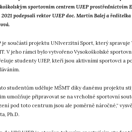
koškolským sportovním centrem UJEP prostřednictvím EUC
5. 2021 podepsali rektor UJEP doc. Martin Balej a ředitelk
rová.
 je součástí projektu UNIverzitní Sport, který spravuj
. V jeho rámci bylo vytvořeno Vysokoškolské sportovn
řešuje studenty UJEP, kteří jsou aktivními sportovci a p
láváním.
to studentům uděluje MŠMT díky danému projektu stip
jim umožňuje připravovat se na vrcholné sportovní sou
zení pod toto centrum jsou ale poměrně náročné,“ vysvě
ta, Ph.D.