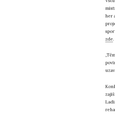
Vstu
mist
her 
proj
spor
zde
.
„Těm
povi
uzav
Konk
zaji
Ladi
reha