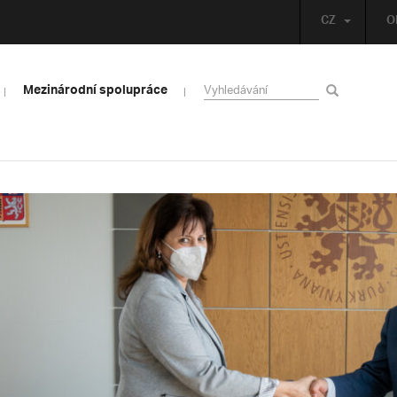
CZ
O
Mezinárodní spolupráce