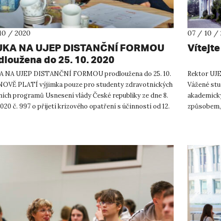
10 / 2020
07 / 10 /
KA NA UJEP DISTANČNÍ FORMOU
Vítejt
dloužena do 25. 10. 2020
 NA UJEP DISTANČNÍ FORMOU prodloužena do 25. 10.
Rektor UJ
NOVĚ PLATÍ výjimka pouze pro studenty zdravotnických
Vážené stu
ních programů Usnesení vlády České republiky ze dne 8.
akademický
2020 č. 997 o přijetí krizového opatření s účinností od 12.
způsobem, 
...
v předcházej