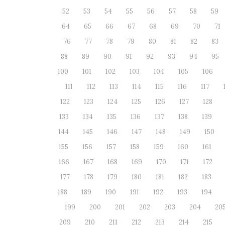
52
53
54
55
56
57
58
59
64
65
66
67
68
69
70
71
76
77
78
79
80
81
82
83
88
89
90
91
92
93
94
95
100
101
102
103
104
105
106
111
112
113
114
115
116
117
122
123
124
125
126
127
128
133
134
135
136
137
138
139
144
145
146
147
148
149
150
155
156
157
158
159
160
161
166
167
168
169
170
171
172
177
178
179
180
181
182
183
188
189
190
191
192
193
194
199
200
201
202
203
204
20
209
210
211
212
213
214
215