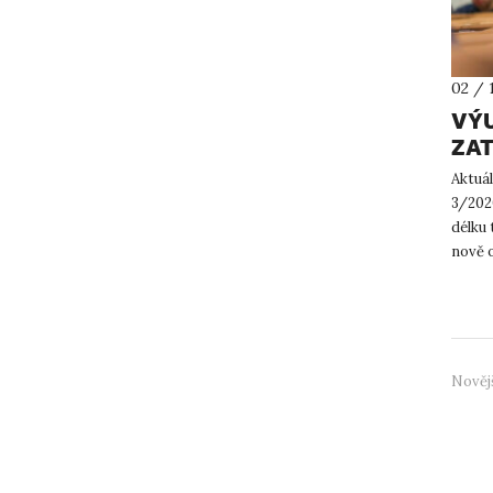
02 / 
VÝU
ZAT
Aktuál
3/2020
délku 
nově o
činnos
Nověj