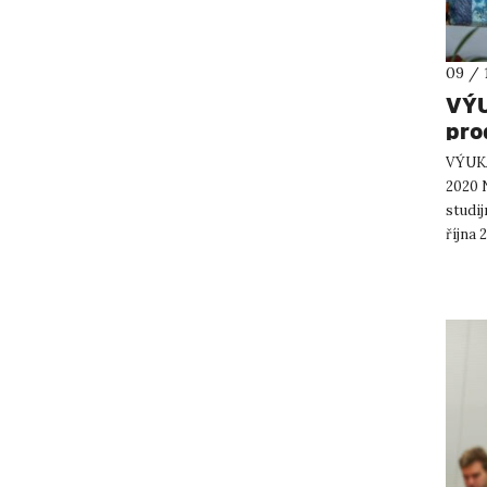
09 / 
VÝU
pro
VÝUKA
2020 
studij
října 
do 25. 