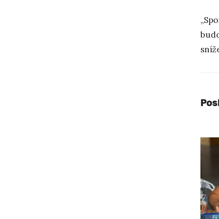
„Spo
budo
sníž
Pos