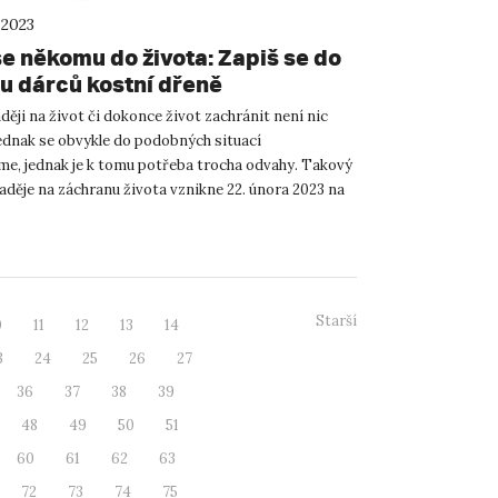
 2023
se někomu do života: Zapiš se do
ru dárců kostní dřeně
ěji na život či dokonce život zachránit není nic
ednak se obvykle do podobných situací
e, jednak je k tomu potřeba trocha odvahy. Takový
aděje na záchranu života vznikne 22. února 2023 na
. E. Purkyn...
Starší
0
11
12
13
14
3
24
25
26
27
36
37
38
39
48
49
50
51
60
61
62
63
72
73
74
75