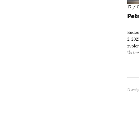
17 / 
Pet
Budouc
2. 202
zvolen
Ústec
hodiná
Nověj