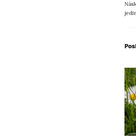
Násl
jedi
Pos