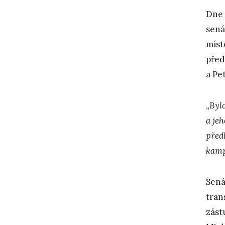
Dne 
sená
míst
před
a Pe
„
Byl
a jeh
před
kam
Sená
tran
zást