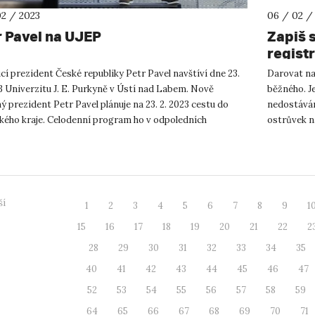
02 / 2023
06 / 02 /
r Pavel na UJEP
Zapiš 
regist
í prezident České republiky Petr Pavel navštíví dne 23.
Darovat nad
3 Univerzitu J. E. Purkyně v Ústí nad Labem. Nově
běžného. J
ý prezident Petr Pavel plánuje na 23. 2. 2023 cestu do
nedostávám
kého kraje. Celodenní program ho v odpoledních
ostrůvek n
ch zavede t...
Univerzitě J
ší
1
2
3
4
5
6
7
8
9
1
15
16
17
18
19
20
21
22
2
28
29
30
31
32
33
34
35
40
41
42
43
44
45
46
47
52
53
54
55
56
57
58
59
64
65
66
67
68
69
70
71