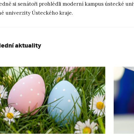
edně si senátoři prohlédli moderní kampus ústecké unive
né univerzity Ústeckého kraje.
lední aktuality