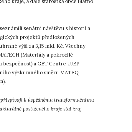
ého kraje, a dále starostka obce Blatno
známili senátní návštěvu s historií a
tegických projektů předložených
uhrnné výši za 3,15 mld. Kč. Všechny
 MATECH (Materiály a pokročilé
kou bezpečnost) a GET Centre UJEP
hlavního výzkumného směru MATEQ
a).
a přispívají k úspěšnému transformačnímu
ukturálně postiženého kraje stal kraj