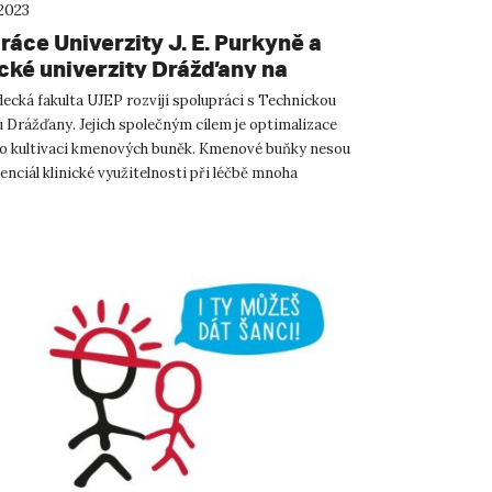
2023
áce Univerzity J. E. Purkyně a
cké univerzity Drážďany na
dicínském výzkumu
ecká fakulta UJEP rozvíjí spolupráci s Technickou
u Drážďany. Jejich společným cílem je optimalizace
ro kultivaci kmenových buněk. Kmenové buňky nesou
nciál klinické využitelnosti při léčbě mnoha
...