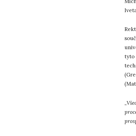
Mich
Ivet
Rekt
souč
univ
tyto
tech
(Gre
(Mat
„
Vše
proce
prosp