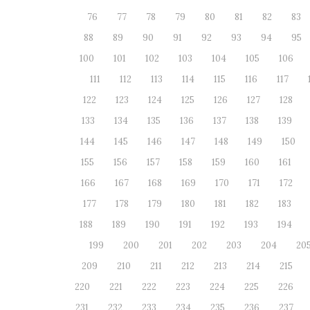
76
77
78
79
80
81
82
83
88
89
90
91
92
93
94
95
100
101
102
103
104
105
106
111
112
113
114
115
116
117
122
123
124
125
126
127
128
133
134
135
136
137
138
139
144
145
146
147
148
149
150
155
156
157
158
159
160
161
166
167
168
169
170
171
172
177
178
179
180
181
182
183
188
189
190
191
192
193
194
199
200
201
202
203
204
20
209
210
211
212
213
214
215
220
221
222
223
224
225
226
231
232
233
234
235
236
237