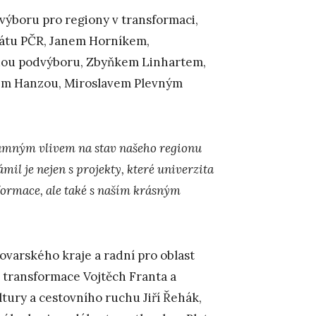
dvýboru pro regiony v transformaci,
enátu PČR, Janem Horníkem,
dou podvýboru, Zbyňkem Linhartem,
kem Hanzou, Miroslavem Plevným
znamným vlivem na stav našeho regionu
ámil je nejen s projekty, které univerzita
formace, ale také s naším krásným
varského kraje a radní pro oblast
 transformace Vojtěch Franta a
tury a cestovního ruchu Jiří Řehák,