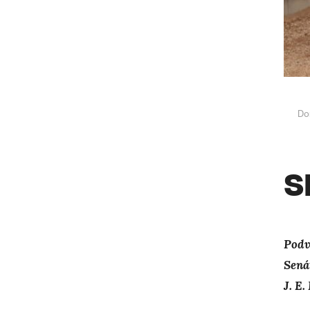
Do
S
Podv
Sená
J. E