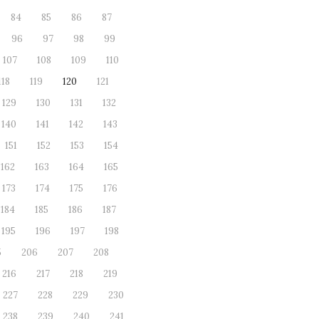
84
85
86
87
96
97
98
99
107
108
109
110
118
119
120
121
129
130
131
132
140
141
142
143
151
152
153
154
162
163
164
165
173
174
175
176
184
185
186
187
195
196
197
198
5
206
207
208
216
217
218
219
227
228
229
230
238
239
240
241