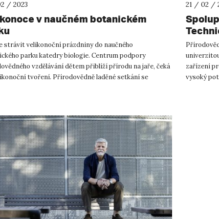
02 / 2023
21 / 02 / 
ikonoce v naučném botanickém
Spolupr
ku
Techni
biome
e strávit velikonoční prázdniny do naučného
Přírodověd
ického parku katedry biologie. Centrum podpory
univerzito
ovědného vzdělávání dětem přiblíží přírodu na jaře, čeká
zařízení p
elikonoční tvoření. Přírodovědně laděné setkání se
vysoký pote
ční ve čtvrtek 6. 4. ...
nemocí. Je v