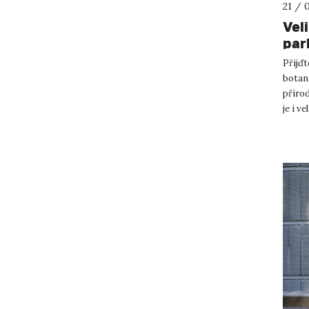
21 / 
Vel
par
Přijďt
botan
přírod
je i v
uskute