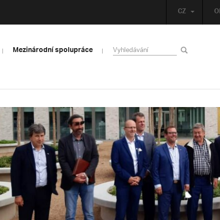
CZ
O
Mezinárodní spolupráce