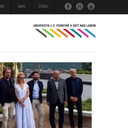
BD
IMIS
STAG