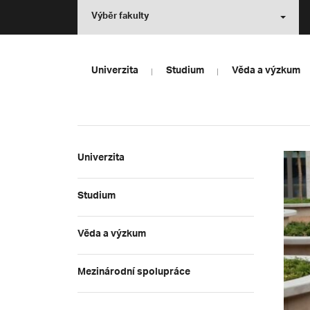
Výběr fakulty
Univerzita
Studium
Věda a výzkum
Univerzita
Studium
Věda a výzkum
Mezinárodní spolupráce