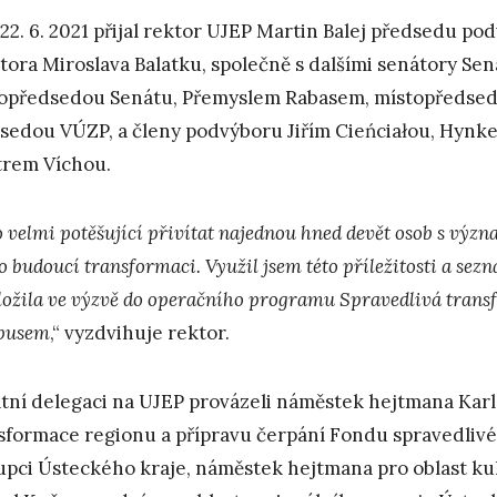
22. 6. 2021 přijal rektor UJEP Martin Balej předsedu po
tora Miroslava Balatku, společně s dalšími senátory S
opředsedou Senátu, Přemyslem Rabasem, místopředse
sedou VÚZP, a členy podvýboru Jiřím Cieńciałou, Hyn
trem Víchou.
o velmi potěšující přivítat najednou hned devět osob s vý
o budoucí transformaci. Využil jsem této příležitosti a sezn
ložila ve výzvě do operačního programu Spravedlivá trans
pusem
,“ vyzdvihuje rektor.
tní delegaci na UJEP provázeli náměstek hejtmana Karlo
sformace regionu a přípravu čerpání Fondu spravedlivé
upci Ústeckého kraje, náměstek hejtmana pro oblast kul