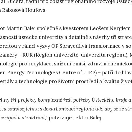
al Kučera, radní pro oblast regionálního rozvoje Ústeck
a Rabasová Houfová.
or Martin Balej společně s kvestorem Leošem Nerglem se
asností ústecké univerzity a detailně s návrhy tří stra
erzitou v rámci výzvy OP Spravedlivá transformace v so
 záměry – RUR (Region univerzitě, univerzita regionu),
nologie pro recyklace, snížení emisí, zdraví a chemic
en Energy Technologies Centre of UJEP) – patří do 
eriály a technologie pro životní prostředí a kvalitu život
chny tři projekty komplexně řeší potřeby Ústeckého kraje 
su souvisejícímu s dekarbonizací regionu tak, aby se ze str
erující a atraktivní
,“ potvrzuje rektor Balej.