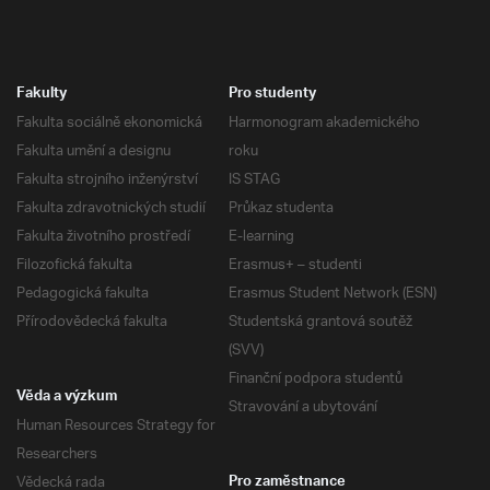
Fakulty
Pro studenty
Fakulta sociálně ekonomická
Harmonogram akademického
Fakulta umění a designu
roku
Fakulta strojního inženýrství
IS STAG
Fakulta zdravotnických studií
Průkaz studenta
Fakulta životního prostředí
E-learning
Filozofická fakulta
Erasmus+ – studenti
Pedagogická fakulta
Erasmus Student Network (ESN)
Přírodovědecká fakulta
Studentská grantová soutěž
(SVV)
Finanční podpora studentů
Věda a výzkum
Stravování a ubytování
Human Resources Strategy for
Researchers
Vědecká rada
Pro zaměstnance