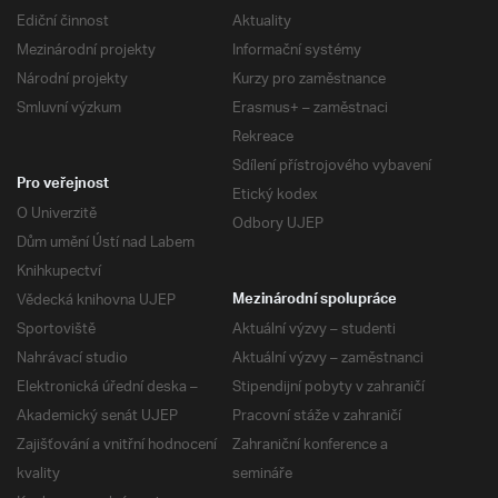
Ediční činnost
Aktuality
Mezinárodní projekty
Informační systémy
Národní projekty
Kurzy pro zaměstnance
Smluvní výzkum
Erasmus+ – zaměstnaci
Rekreace
Sdílení přístrojového vybavení
Pro veřejnost
Etický kodex
O Univerzitě
Odbory UJEP
Dům umění Ústí nad Labem
Knihkupectví
Vědecká knihovna UJEP
Mezinárodní spolupráce
Sportoviště
Aktuální výzvy – studenti
Nahrávací studio
Aktuální výzvy – zaměstnanci
Elektronická úřední deska –
Stipendijní pobyty v zahraničí
Akademický senát UJEP
Pracovní stáže v zahraničí
Zajišťování a vnitřní hodnocení
Zahraniční konference a
kvality
semináře