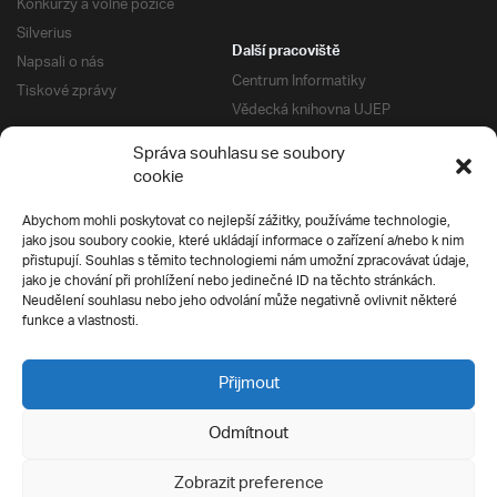
Konkurzy a volné pozice
Silverius
Další pracoviště
Napsali o nás
Centrum Informatiky
Tiskové zprávy
Vědecká knihovna UJEP
Správa kolejí a menz
Správa souhlasu se soubory
Univerzitní centrum podpory
Pro absolventy
cookie
Klub absolventů
Abychom mohli poskytovat co nejlepší zážitky, používáme technologie,
Silverius
jako jsou soubory cookie, které ukládají informace o zařízení a/nebo k nim
Pro uchazeče
přistupují. Souhlas s těmito technologiemi nám umožní zpracovávat údaje,
Přijímací řízení
jako je chování při prohlížení nebo jedinečné ID na těchto stránkách.
Neudělení souhlasu nebo jeho odvolání může negativně ovlivnit některé
E-prihlaska
Ochrana soukromí
funkce a vlastnosti.
Podmínky přijímacího řízení
Přípravné kurzy
Přijmout
Odmítnout
Všechna práva vyhrazena
Zobrazit preference