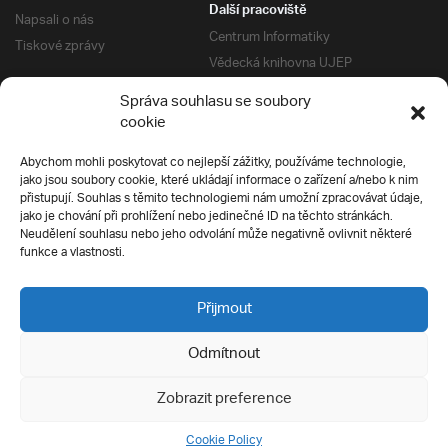
Další pracoviště
Napsali o nás
Centrum Informatiky
Tiskové zprávy
Vědecká knihovna UJEP
Správa kolejí a menz
Správa souhlasu se soubory
Univerzitní centrum podpory
Pro absolventy
cookie
Klub absolventů
Abychom mohli poskytovat co nejlepší zážitky, používáme technologie,
Silverius
jako jsou soubory cookie, které ukládají informace o zařízení a/nebo k nim
Pro uchazeče
přistupují. Souhlas s těmito technologiemi nám umožní zpracovávat údaje,
Přijímací řízení
jako je chování při prohlížení nebo jedinečné ID na těchto stránkách.
Neudělení souhlasu nebo jeho odvolání může negativně ovlivnit některé
E-prihlaska
Ochrana soukromí
funkce a vlastnosti.
Podmínky přijímacího řízení
Přípravné kurzy
Přijmout
Odmítnout
Všechna práva vyhrazena
Zobrazit preference
Cookie Policy