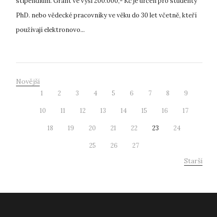
stipendium. Grant ve výši 200.000,- Kč je určen pro studenty
PhD. nebo vědecké pracovníky ve věku do 30 let včetně, kteří
používají elektronovo...
Novější
1
2
3
4
5
6
7
8
9
10
11
12
13
14
15
16
17
18
19
20
21
22
23
24
25
26
27
Starší