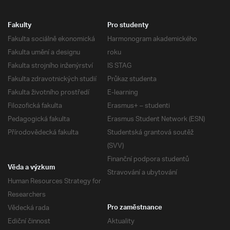
Fakulty
Pro studenty
Fakulta sociálně ekonomická
Harmonogram akademického
Fakulta umění a designu
roku
Fakulta strojního inženýrství
IS STAG
Fakulta zdravotnických studií
Průkaz studenta
Fakulta životního prostředí
E-learning
Filozofická fakulta
Erasmus+ – studenti
Pedagogická fakulta
Erasmus Student Network (ESN)
Přírodovědecká fakulta
Studentská grantová soutěž
(SVV)
Finanční podpora studentů
Věda a výzkum
Stravování a ubytování
Human Resources Strategy for
Researchers
Vědecká rada
Pro zaměstnance
Ediční činnost
Aktuality