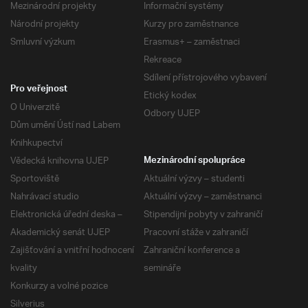
Mezinárodní projekty
Informační systémy
Národní projekty
Kurzy pro zaměstnance
Smluvní výzkum
Erasmus+ – zaměstnaci
Rekreace
Sdílení přístrojového vybavení
Pro veřejnost
Etický kodex
O Univerzitě
Odbory UJEP
Dům umění Ústí nad Labem
Knihkupectví
Vědecká knihovna UJEP
Mezinárodní spolupráce
Sportoviště
Aktuální výzvy – studenti
Nahrávací studio
Aktuální výzvy – zaměstnanci
Elektronická úřední deska –
Stipendijní pobyty v zahraničí
Akademický senát UJEP
Pracovní stáže v zahraničí
Zajišťování a vnitřní hodnocení
Zahraniční konference a
kvality
semináře
Konkurzy a volné pozice
Silverius