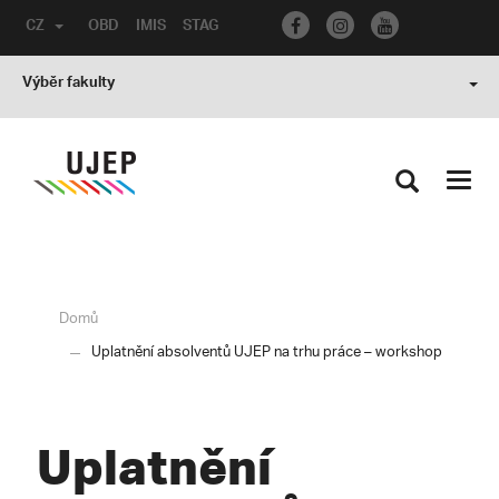
CZ
OBD
IMIS
STAG
Výběr fakulty
Toggl
navig
Domů
Uplatnění absolventů UJEP na trhu práce – workshop
Uplatnění