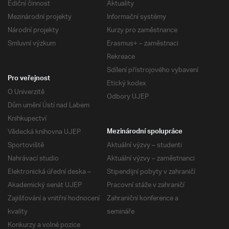
Ediční činnost
Aktuality
Mezinárodní projekty
Informační systémy
Národní projekty
Kurzy pro zaměstnance
Smluvní výzkum
Erasmus+ – zaměstnaci
Rekreace
Sdílení přístrojového vybavení
Pro veřejnost
Etický kodex
O Univerzitě
Odbory UJEP
Dům umění Ústí nad Labem
Knihkupectví
Vědecká knihovna UJEP
Mezinárodní spolupráce
Sportoviště
Aktuální výzvy – studenti
Nahrávací studio
Aktuální výzvy – zaměstnanci
Elektronická úřední deska –
Stipendijní pobyty v zahraničí
Akademický senát UJEP
Pracovní stáže v zahraničí
Zajišťování a vnitřní hodnocení
Zahraniční konference a
kvality
semináře
Konkurzy a volné pozice