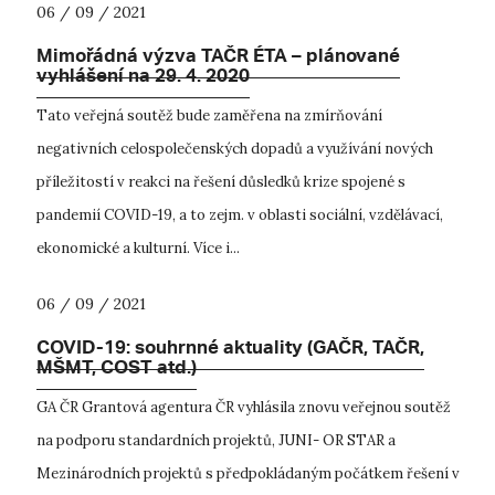
06 / 09 / 2021
Mimořádná výzva TAČR ÉTA – plánované
vyhlášení na 29. 4. 2020
Tato veřejná soutěž bude zaměřena na zmírňování
negativních celospolečenských dopadů a využívání nových
příležitostí v reakci na řešení důsledků krize spojené s
pandemií COVID-19, a to zejm. v oblasti sociální, vzdělávací,
ekonomické a kulturní. Více i...
06 / 09 / 2021
COVID-19: souhrnné aktuality (GAČR, TAČR,
MŠMT, COST atd.)
GA ČR Grantová agentura ČR vyhlásila znovu veřejnou soutěž
na podporu standardních projektů, JUNI- OR STAR a
Mezinárodních projektů s předpokládaným počátkem řešení v