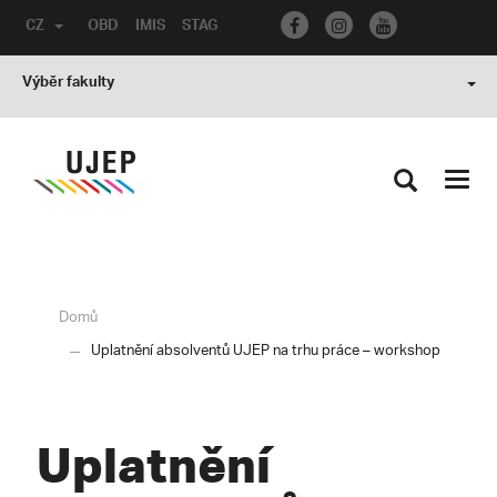
CZ
OBD
IMIS
STAG
Výběr fakulty
Toggl
navig
Domů
Uplatnění absolventů UJEP na trhu práce – workshop
Uplatnění