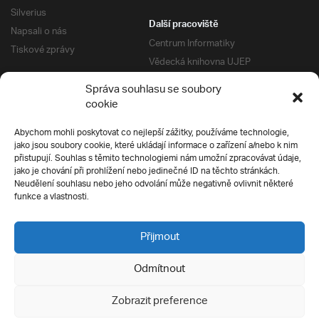
Silverius
Další pracoviště
Napsali o nás
Centrum Informatiky
Tiskové zprávy
Vědecká knihovna UJEP
Správa kolejí a menz
Správa souhlasu se soubory
Univerzitní centrum podpory
Pro absolventy
cookie
Klub absolventů
Abychom mohli poskytovat co nejlepší zážitky, používáme technologie,
Silverius
jako jsou soubory cookie, které ukládají informace o zařízení a/nebo k nim
Pro uchazeče
přistupují. Souhlas s těmito technologiemi nám umožní zpracovávat údaje,
Přijímací řízení
jako je chování při prohlížení nebo jedinečné ID na těchto stránkách.
Neudělení souhlasu nebo jeho odvolání může negativně ovlivnit některé
E-prihlaska
Ochrana soukromí
funkce a vlastnosti.
Podmínky přijímacího řízení
Přípravné kurzy
Přijmout
Odmítnout
Všechna práva vyhrazena
Zobrazit preference