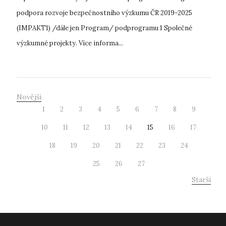
podpora rozvoje bezpečnostního výzkumu ČR 2019-2025
(IMPAKT1) /dále jen Program/ podprogramu 1 Společné
výzkumné projekty. Více informa...
Novější
1
2
3
4
5
6
7
8
9
10
11
12
13
14
15
16
17
18
19
20
21
22
23
24
25
26
27
Starší