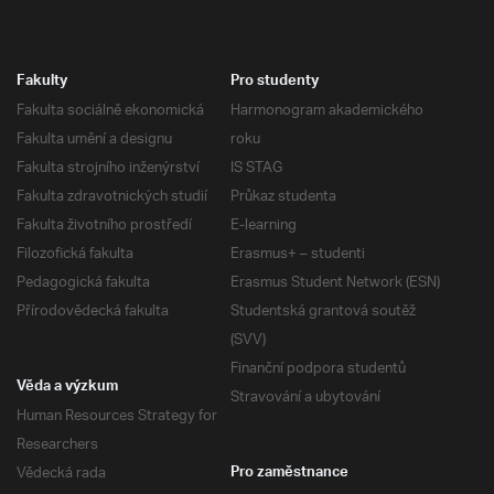
Fakulty
Pro studenty
Fakulta sociálně ekonomická
Harmonogram akademického
Fakulta umění a designu
roku
Fakulta strojního inženýrství
IS STAG
Fakulta zdravotnických studií
Průkaz studenta
Fakulta životního prostředí
E-learning
Filozofická fakulta
Erasmus+ – studenti
Pedagogická fakulta
Erasmus Student Network (ESN)
Přírodovědecká fakulta
Studentská grantová soutěž
(SVV)
Finanční podpora studentů
Věda a výzkum
Stravování a ubytování
Human Resources Strategy for
Researchers
Vědecká rada
Pro zaměstnance