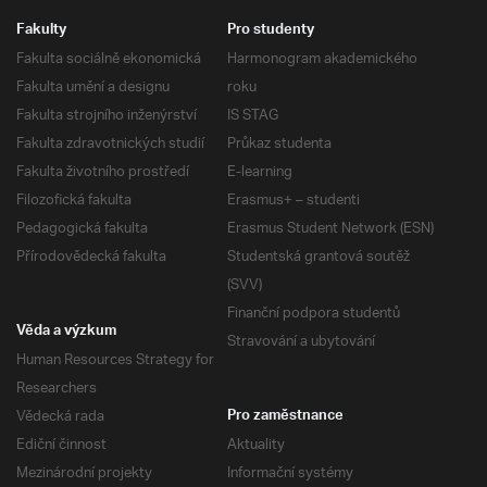
Fakulty
Pro studenty
Fakulta sociálně ekonomická
Harmonogram akademického
Fakulta umění a designu
roku
Fakulta strojního inženýrství
IS STAG
Fakulta zdravotnických studií
Průkaz studenta
Fakulta životního prostředí
E-learning
Filozofická fakulta
Erasmus+ – studenti
Pedagogická fakulta
Erasmus Student Network (ESN)
Přírodovědecká fakulta
Studentská grantová soutěž
(SVV)
Finanční podpora studentů
Věda a výzkum
Stravování a ubytování
Human Resources Strategy for
Researchers
Vědecká rada
Pro zaměstnance
Ediční činnost
Aktuality
Mezinárodní projekty
Informační systémy