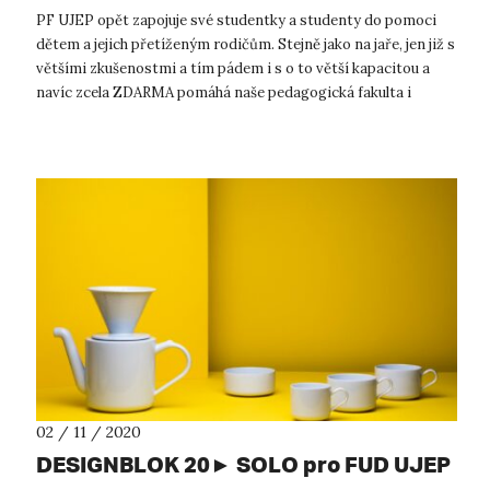
PF UJEP opět zapojuje své studentky a studenty do pomoci
dětem a jejich přetíženým rodičům. Stejně jako na jaře, jen již s
většími zkušenostmi a tím pádem i s o to větší kapacitou a
navíc zcela ZDARMA pomáhá naše pedagogická fakulta i
tentokrát děte...
02 / 11 / 2020
DESIGNBLOK 20► SOLO pro FUD UJEP