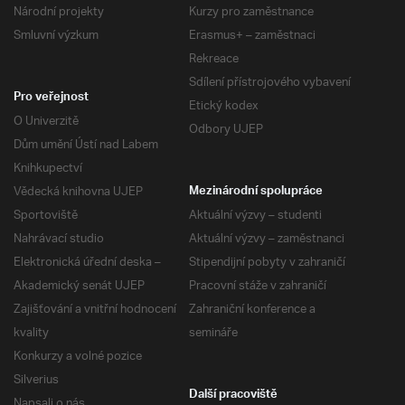
Národní projekty
Kurzy pro zaměstnance
Smluvní výzkum
Erasmus+ – zaměstnaci
Rekreace
Sdílení přístrojového vybavení
Pro veřejnost
Etický kodex
O Univerzitě
Odbory UJEP
Dům umění Ústí nad Labem
Knihkupectví
Vědecká knihovna UJEP
Mezinárodní spolupráce
Sportoviště
Aktuální výzvy – studenti
Nahrávací studio
Aktuální výzvy – zaměstnanci
Elektronická úřední deska –
Stipendijní pobyty v zahraničí
Akademický senát UJEP
Pracovní stáže v zahraničí
Zajišťování a vnitřní hodnocení
Zahraniční konference a
kvality
semináře
Konkurzy a volné pozice
Silverius
Další pracoviště
Napsali o nás