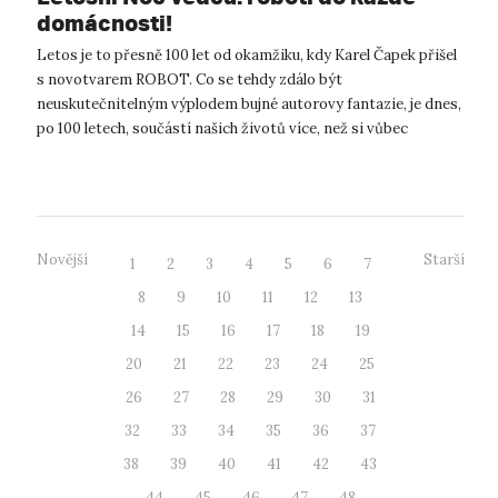
domácnosti!
Letos je to přesně 100 let od okamžiku, kdy Karel Čapek přišel
s novotvarem ROBOT. Co se tehdy zdálo být
neuskutečnitelným výplodem bujné autorovy fantazie, je dnes,
po 100 letech, součástí našich životů více, než si vůbec
uvědomujeme. I proto se fe...
Novější
Starší
1
2
3
4
5
6
7
8
9
10
11
12
13
14
15
16
17
18
19
20
21
22
23
24
25
26
27
28
29
30
31
32
33
34
35
36
37
38
39
40
41
42
43
44
45
46
47
48