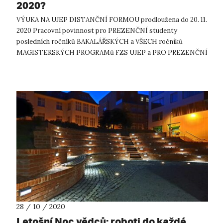
2020?
VÝUKA NA UJEP DISTANČNÍ FORMOU prodloužena do 20. 11.
2020 Pracovní povinnost pro PREZENČNÍ studenty
posledních ročníků BAKALÁŘSKÝCH a VŠECH ročníků
MAGISTERSKÝCH PROGRAMů FZS UJEP a PRO PREZENČNÍ
studenty v oborech vzdělání dle zákona o sociálních ...
28 / 10 / 2020
Letošní Noc vědců: roboti do každé