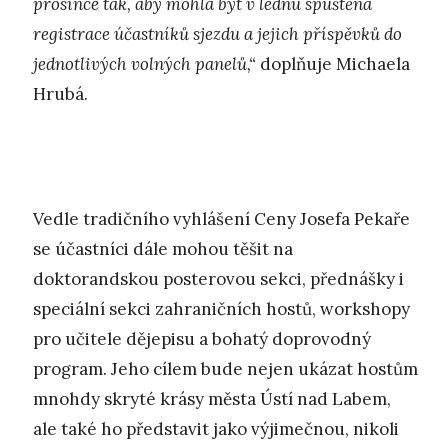
prosince tak, aby mohla být v lednu spuštěna
registrace účastníků sjezdu a jejich příspěvků do
jednotlivých volných panelů,“
doplňuje Michaela
Hrubá.
Vedle tradičního vyhlášení Ceny Josefa Pekaře
se účastníci dále mohou těšit na
doktorandskou posterovou sekci, přednášky i
speciální sekci zahraničních hostů, workshopy
pro učitele dějepisu a bohatý doprovodný
program. Jeho cílem bude nejen ukázat hostům
mnohdy skryté krásy města Ústí nad Labem,
ale také ho představit jako výjimečnou, nikoli