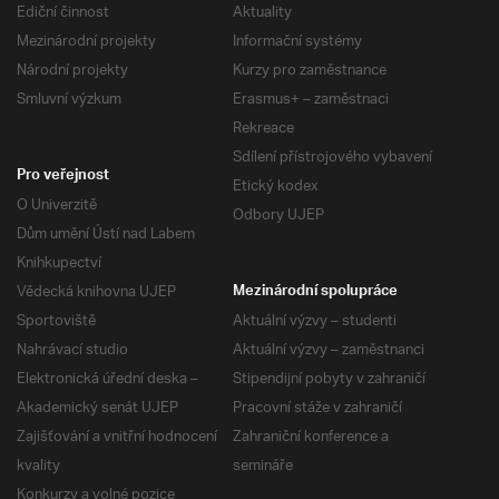
Ediční činnost
Aktuality
Mezinárodní projekty
Informační systémy
Národní projekty
Kurzy pro zaměstnance
Smluvní výzkum
Erasmus+ – zaměstnaci
Rekreace
Sdílení přístrojového vybavení
Pro veřejnost
Etický kodex
O Univerzitě
Odbory UJEP
Dům umění Ústí nad Labem
Knihkupectví
Vědecká knihovna UJEP
Mezinárodní spolupráce
Sportoviště
Aktuální výzvy – studenti
Nahrávací studio
Aktuální výzvy – zaměstnanci
Elektronická úřední deska –
Stipendijní pobyty v zahraničí
Akademický senát UJEP
Pracovní stáže v zahraničí
Zajišťování a vnitřní hodnocení
Zahraniční konference a
kvality
semináře
Konkurzy a volné pozice