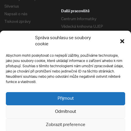
Silverius
Další pracoviště
Napsali o nás
Centrum Informatiky
Tiskové zprávy
Vědecká knihovna UJEP
Správa kolejí a menz
Správa souhlasu se soubory
Univerzitní centrum podpory
Pro absolventy
cookie
Klub absolventů
Abychom mohli poskytovat co nejlepší zážitky, používáme technologie,
Silverius
jako jsou soubory cookie, které ukládají informace o zařízení a/nebo k nim
Pro uchazeče
přistupují. Souhlas s těmito technologiemi nám umožní zpracovávat údaje,
Přijímací řízení
jako je chování při prohlížení nebo jedinečné ID na těchto stránkách.
Neudělení souhlasu nebo jeho odvolání může negativně ovlivnit některé
E-prihlaska
Ochrana soukromí
funkce a vlastnosti.
Podmínky přijímacího řízení
Přípravné kurzy
Přijmout
Odmítnout
Všechna práva vyhrazena
Zobrazit preference