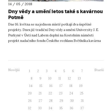
14 / 05 / 2018
Dny vědy a umění letos také s kavárnou
Potmě
Dne 16. května se na jednom místě potkají dva úspěšné
projekty. Dnes již tradiční Dny vědy a umění Univerzity J. E.
Purkyně v Ústí nad Labem doplní na Kostelním náměstí
projekt nadačního fondu Českého rozhlasu Světluška kavárna
Potmě. Velkolepě pojatá ...
Novější
Starší
1
2
3
4
5
6
7
8
9
10
11
12
13
14
15
16
17
18
19
20
21
22
23
24
25
26
27
28
29
30
31
32
33
34
35
36
37