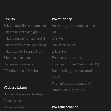
Fakulty
Pro studenty
Fakulta sociálně ekonomická
Harmonogram akademického
Fakulta umění a designu
roku
Fakulta strojního inženýrství
IS STAG
Fakulta zdravotnických studií
Průkaz studenta
Fakulta životního prostředí
E-learning
Filozofická fakulta
Erasmus+ – studenti
Pedagogická fakulta
Erasmus Student Network (ESN)
Přírodovědecká fakulta
Studentská grantová soutěž
(SVV)
Finanční podpora studentů
Věda a výzkum
Stravování a ubytování
Human Resources Strategy for
Researchers
Vědecká rada
Pro zaměstnance