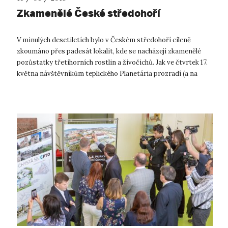
Zkamenělé České středohoří
V minulých desetiletích bylo v Českém středohoří cíleně
zkoumáno přes padesát lokalit, kde se nacházejí zkamenělé
pozůstatky třetihorních rostlin a živočichů. Jak ve čtvrtek 17.
května návštěvníkům teplického Planetária prozradí (a na
mnoha fotografiíc...