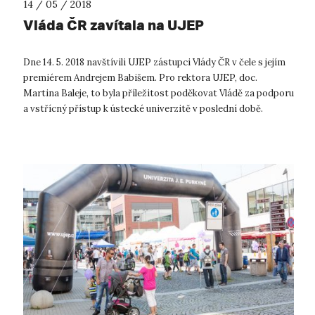
14 / 05 / 2018
Vláda ČR zavítala na UJEP
Dne 14. 5. 2018 navštívili UJEP zástupci Vlády ČR v čele s jejím
premiérem Andrejem Babišem. Pro rektora UJEP, doc.
Martina Baleje, to byla příležitost poděkovat Vládě za podporu
a vstřícný přístup k ústecké univerzitě v poslední době.
[gallery link...