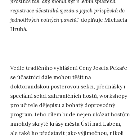
prosince tak, aby mohla být v lednu spuštěna
registrace účastníků sjezdu a jejich příspěvků do
jednotlivých volných panelů,“
doplňuje Michaela
Hrubá.
Vedle tradičního vyhlášení Ceny Josefa Pekaře
se účastníci dále mohou těšit na
doktorandskou posterovou sekci, přednášky i
speciální sekci zahraničních hostů, workshopy
pro učitele dějepisu a bohatý doprovodný
program. Jeho cílem bude nejen ukázat hostům
mnohdy skryté krásy města Ústí nad Labem,
ale také ho představit jako výjimečnou, nikoli