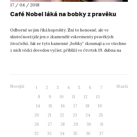
17 / 04 / 2018
Café Nobel láká na bobky z pravěku
Odborně se jim říká koprolity. Zní to honosně, ale ve
skutečnosti jde jen o zkamenělé exkrementy pravěkých
živočichů. Jak se tyto kamenné „bobky“ zkoumají a co všechno
z nich vědci dovedou vyčíst, přiblíží ve čtvrtek 19. dubna na
Café Nobel v teplickém...
Novější
Starší
1
2
3
4
5
6
7
8
9
10
11
12
13
14
15
16
17
18
19
20
21
22
23
24
25
26
27
28
29
30
31
32
33
34
35
36
37