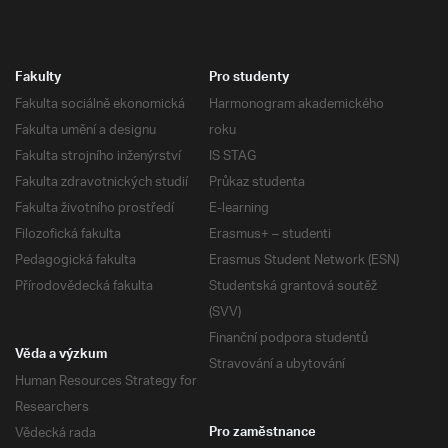
Fakulty
Pro studenty
Fakulta sociálně ekonomická
Harmonogram akademického
Fakulta umění a designu
roku
Fakulta strojního inženýrství
IS STAG
Fakulta zdravotnických studií
Průkaz studenta
Fakulta životního prostředí
E-learning
Filozofická fakulta
Erasmus+ – studenti
Pedagogická fakulta
Erasmus Student Network (ESN)
Přírodovědecká fakulta
Studentská grantová soutěž
(SVV)
Finanční podpora studentů
Věda a výzkum
Stravování a ubytování
Human Resources Strategy for
Researchers
Vědecká rada
Pro zaměstnance