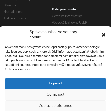
Silverius
Další pracoviště
Napsali o nás
Centrum Informatiky
Tiskové zprávy
Vědecká knihovna UJEP
Správa kolejí a menz
Správa souhlasu se soubory
Univerzitní centrum podpory
Pro absolventy
cookie
Klub absolventů
Abychom mohli poskytovat co nejlepší zážitky, používáme technologie,
Silverius
jako jsou soubory cookie, které ukládají informace o zařízení a/nebo k nim
Pro uchazeče
přistupují. Souhlas s těmito technologiemi nám umožní zpracovávat údaje,
Přijímací řízení
jako je chování při prohlížení nebo jedinečné ID na těchto stránkách.
Neudělení souhlasu nebo jeho odvolání může negativně ovlivnit některé
E-prihlaska
Ochrana soukromí
funkce a vlastnosti.
Podmínky přijímacího řízení
Přípravné kurzy
Přijmout
Odmítnout
Všechna práva vyhrazena
Zobrazit preference