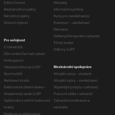
Ediční činnost
Aktuality
Mezinárodní projekty
Informační systémy
Národní projekty
Kurzy pro zaměstnance
Smluvní výzkum
Erasmus+ – zaměstnaci
Rekreace
Sdílení přístrojového vybavení
Pro veřejnost
Etický kodex
O Univerzitě
Odbory UJEP
Dům umění Ústí nad Labem
Knihkupectví
Vědecká knihovna UJEP
Mezinárodní spolupráce
Sportoviště
Aktuální výzvy – studenti
Nahrávací studio
Aktuální výzvy – zaměstnanci
Elektronická úřední deska –
Stipendijní pobyty v zahraničí
Akademický senát UJEP
Pracovní stáže v zahraničí
Zajišťování a vnitřní hodnocení
Zahraniční konference a
kvality
semináře
Konkurzy a volné pozice