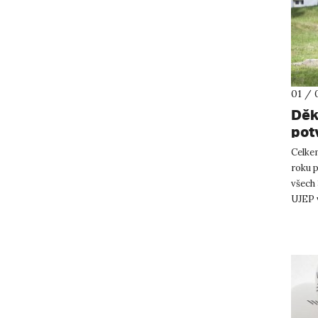
01 / 
Děk
pot
Celke
roku p
všech 
UJEP v
a sous.