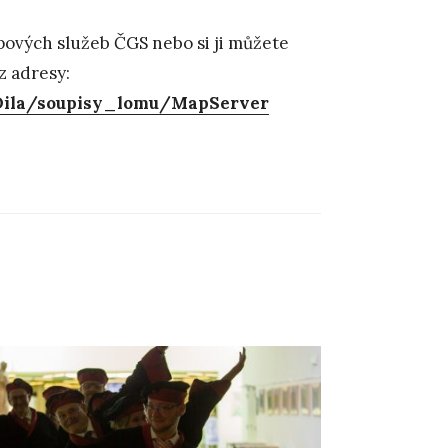
ových služeb ČGS nebo si ji můžete
z adresy:
_Dila/soupisy_lomu/MapServer