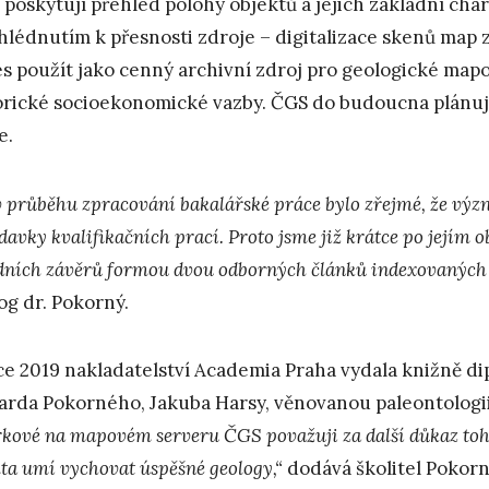
 poskytují přehled polohy objektů a jejich základní cha
ihlédnutím k přesnosti zdroje – digitalizace skenů map zp
es použít jako cenný archivní zdroj pro geologické map
orické socioekonomické vazby. ČGS do budoucna plánuj
e.
 v průběhu zpracování bakalářské práce bylo zřejmé, že výz
davky kvalifikačních prací. Proto jsme již krátce po jejím 
dních závěrů formou dvou odborných článků indexovaných
og dr. Pokorný.
ce 2019 nakladatelství Academia Praha vydala knižně di
arda Pokorného, Jakuba Harsy, věnovanou paleontologii
rkové na mapovém serveru ČGS považuji za další důkaz toho
lta umí vychovat úspěšné geology,“
dodává školitel Pokorn