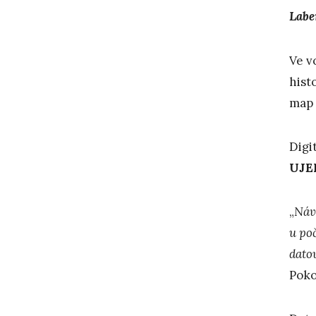
Labe
Ve v
hist
map 
Digi
UJEP
„
Náv
u po
datov
Poko