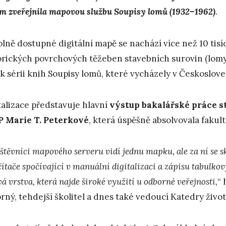
m zveřejnila mapovou službu
Soupisy lomů (1932–1962)
.
olně dostupné digitální mapě se nachází více než 10 tis
orických povrchových těžeben stavebních surovin (lomy,
k sérii knih Soupisy lomů, které vycházely v Českoslove
talizace představuje hlavní
výstup bakalářské práce s
 Marie T. Peterkové
, která úspěšně absolvovala fakult
štěvníci mapového serveru vidí jednu mapku, ale za ní se s
čítače spočívající v manuální digitalizaci a zápisu tabulko
á vrstva, která najde široké využití u odborné veřejnosti,
“ 
rný, tehdejší školitel a dnes také vedoucí Katedry živo