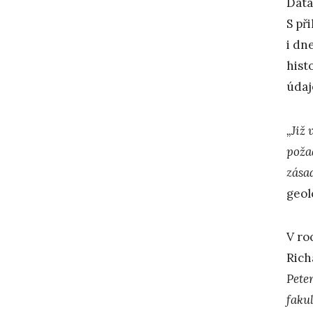
Data
S př
i dn
hist
údaj
„Již
poža
zása
geol
V ro
Rich
Pete
faku