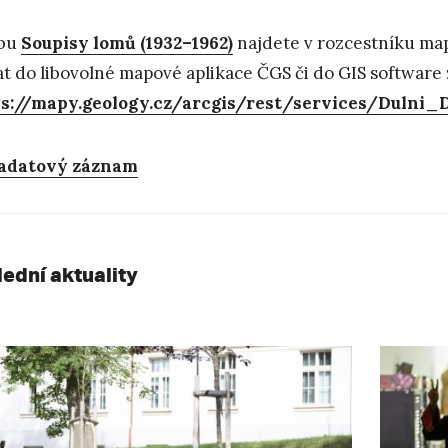
žbu
Soupisy lomů (1932–1962)
najdete v rozcestníku map
at do libovolné mapové aplikace ČGS či do GIS software 
ps://mapy.geology.cz/arcgis/rest/services/Dulni
adatový záznam
lední aktuality