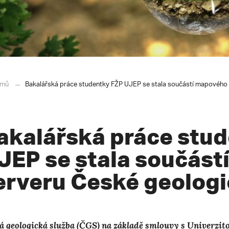
mů
Bakalářská práce studentky FŽP UJEP se stala součástí mapového 
akalářská práce stu
JEP se stala součás
erveru České geologi
á geologická služba (ČGS) na základě smlouvy s Univerzit