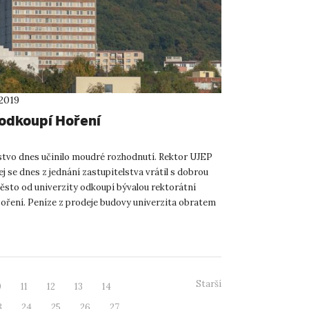
 2019
odkoupí Hoření
stvo dnes učinilo moudré rozhodnutí. Rektor UJEP
j se dnes z jednání zastupitelstva vrátil s dobrou
ěsto od univerzity odkoupí bývalou rektorátní
oření. Peníze z prodeje budovy univerzita obratem
 p...
Starší
0
11
12
13
14
3
24
25
26
27