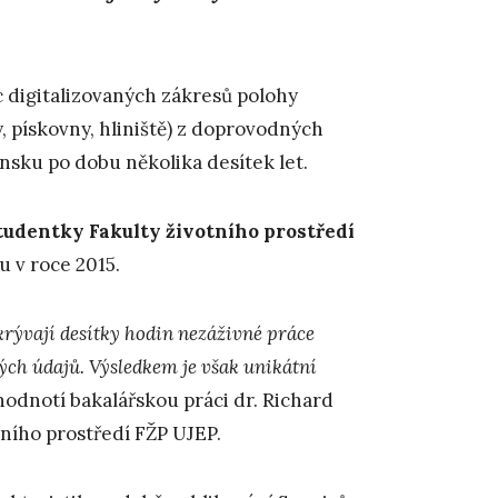
íc digitalizovaných zákresů polohy
 pískovny, hliniště) z doprovodných
nsku po dobu několika desítek let.
tudentky Fakulty životního prostředí
u v roce 2015.
krývají desítky hodin nezáživné práce
vých údajů. Výsledkem je však unikátní
hodnotí bakalářskou práci dr. Richard
tního prostředí FŽP UJEP.