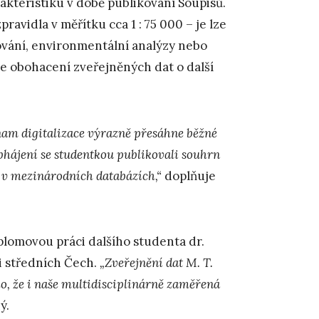
rakteristiku v době publikování Soupisů.
ravidla v měřítku cca 1 : 75 000 – je lze
ování, environmentální analýzy nebo
e obohacení zveřejněných dat o další
nam digitalizace výrazně přesáhne běžné
obhájení se studentkou publikovali souhrn
 v mezinárodních databázích,“
doplňuje
plomovou práci dalšího studenta dr.
 středních Čech.
„Zveřejnění dat M. T.
, že i naše multidisciplinárně zaměřená
ý.