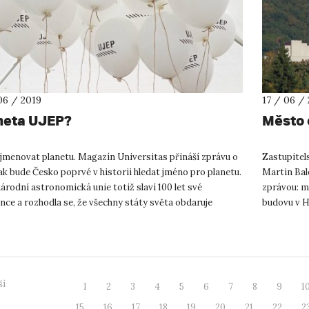
06 / 2019
17 / 06 /
neta UJEP?
Město 
ojmenovat planetu. Magazín Universitas přináší zprávu o
Zastupitel
ak bude Česko poprvé v historii hledat jméno pro planetu.
Martin Bale
rodní astronomická unie totiž slaví 100 let své
zprávou: m
nce a rozhodla se, že všechny státy světa obdaruje
budovu v H
tí otis...
investuje do
ší
1
2
3
4
5
6
7
8
9
1
15
16
17
18
19
20
21
22
2