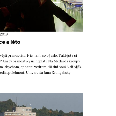
 2019
e a léto
vější pranostika. Nic není, co bývalo. Také jste si
? Ani ty pranostiky už neplatí. Na Medarda kroupy,
om, abychom, opoceni vedrem, 40 dní používali piják.
nedá spolehnout. Univerzita Jana Evangelisty