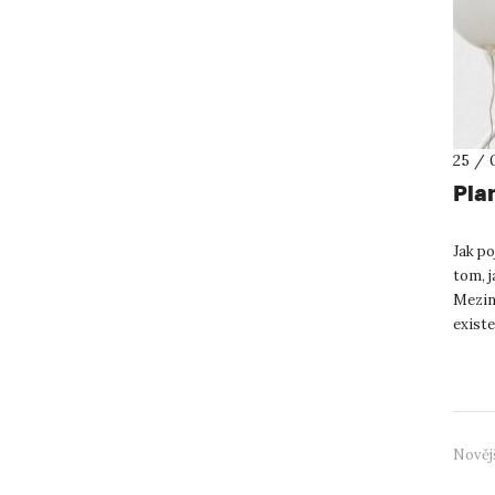
25 / 
Pla
Jak p
tom, j
Meziná
existe
možnos
Nověj