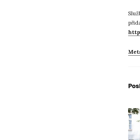
Slu
přid
htt
Met
Pos