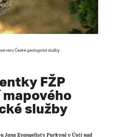
serveru České geologické služby
dentky FŽP
tí mapového
cké služby
ou Jana Evangelisty Purkyně v Ústí nad