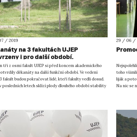
07 / 2019
29 / 06 /
anáty na 3 fakultách UJEP
Promoc
vrzeny i pro další období.
m tři z osmi fakult UJEP si před koncem akademického
Nejspolehli
otvrdily děkanáty na další funkční období. Ve vedení
toho všimli
3 fakult budou pokračovat lidé, kteří fakulty vedli dosud.
liják a pot
 posledních letech sklízí plody dlouhého období stability
Na nic se 
..
Purkyně...