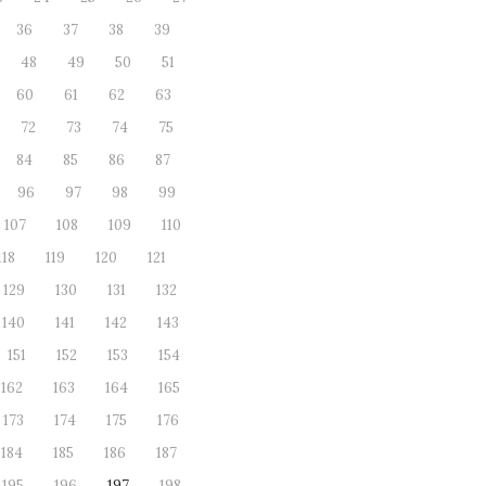
36
37
38
39
48
49
50
51
60
61
62
63
72
73
74
75
84
85
86
87
96
97
98
99
107
108
109
110
118
119
120
121
129
130
131
132
140
141
142
143
151
152
153
154
162
163
164
165
173
174
175
176
184
185
186
187
195
196
197
198