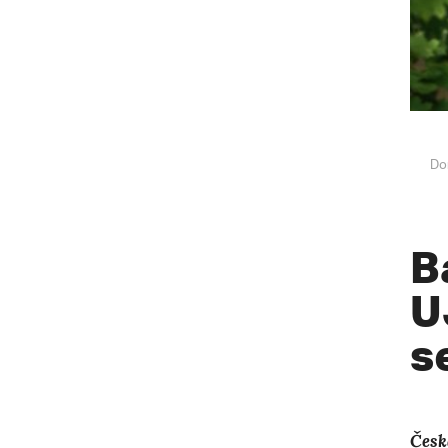
Do
B
U
s
Česk