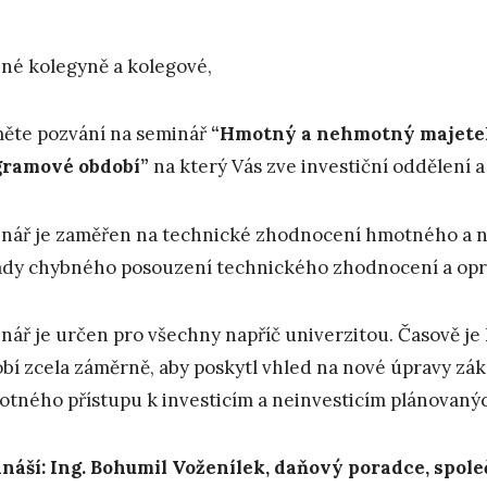
né kolegyně a kolegové,
měte pozvání na seminář
“Hmotný a nehmotný majetek 
gramové období”
na který Vás zve investiční oddělení
nář je zaměřen na technické zhodnocení hmotného a 
dy chybného posouzení technického zhodnocení a opra
nář je určen pro všechny napříč univerzitou. Časově j
bí zcela záměrně, aby poskytl vhled na nové úpravy zá
otného přístupu k investicím a neinvesticím plánovan
náší: Ing. Bohumil Voženílek, daňový poradce, spole