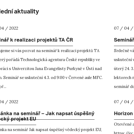
ední aktuality
04 / 2022
07 / 04 /
nář k realizaci projektů TA ČR
Seminá
jeme si vás pozvat na seminář k realizaci projektů TA
Srdečně vá
terý pořádá Technologická agentura České republiky ve
uskuteční 
ráci s Univerzitou Jana Evangelisty Purkyně v Ústí nad
úterý 24. 3
. Seminář se uskuteční 4.3. od 9:00 v Červené aule MFC.
lektorech 
ř...
seminář do 
04 / 2022
07 / 04 /
ánka na seminář – Jak napsat úspěšný
Horizon
cký projekt EU
Otevřené a
nka na seminář Jak napsat úspěšný vědecký projekt EU,
https://ec