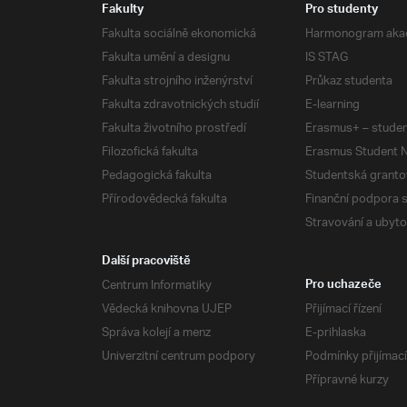
Fakulty
Pro studenty
Fakulta sociálně ekonomická
Harmonogram aka
Fakulta umění a designu
IS STAG
Fakulta strojního inženýrství
Průkaz studenta
Fakulta zdravotnických studií
E-learning
Fakulta životního prostředí
Erasmus+ – studen
Filozofická fakulta
Erasmus Student N
Pedagogická fakulta
Studentská granto
Přírodovědecká fakulta
Finanční podpora 
Stravování a ubyto
Další pracoviště
Centrum Informatiky
Pro uchazeče
Vědecká knihovna UJEP
Přijímací řízení
Správa kolejí a menz
E-prihlaska
Univerzitní centrum podpory
Podmínky přijímací
Přípravné kurzy