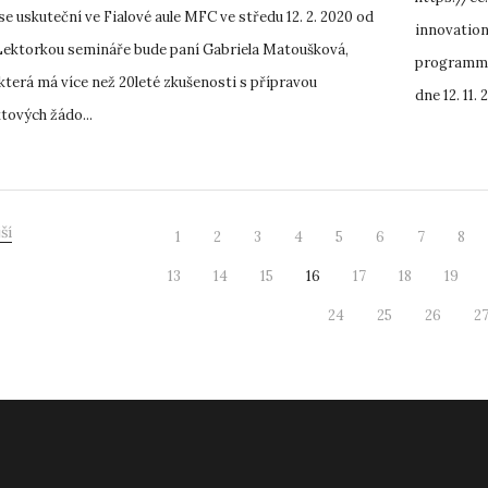
se uskuteční ve Fialové aule MFC ve středu 12. 2. 2020 od
innovatio
 Lektorkou semináře bude paní Gabriela Matoušková,
programme
terá má více než 20leté zkušenosti s přípravou
dne 12. 11.
tových žádo...
ší
1
2
3
4
5
6
7
8
13
14
15
16
17
18
19
24
25
26
2