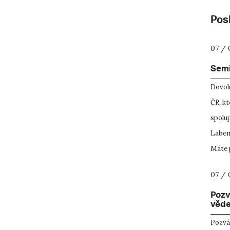
Posl
07 / 
Semi
Dovolu
ČR, k
spolup
Labem
Máte p
07 / 
Pozv
věde
Pozvá