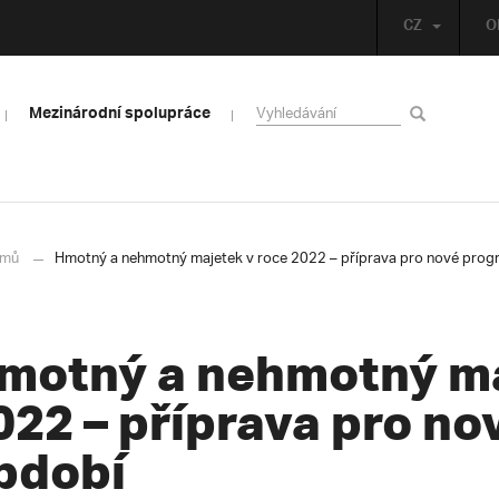
CZ
O
Mezinárodní spolupráce
mů
Hmotný a nehmotný majetek v roce 2022 – příprava pro nové pro
motný a nehmotný ma
022 – příprava pro n
bdobí