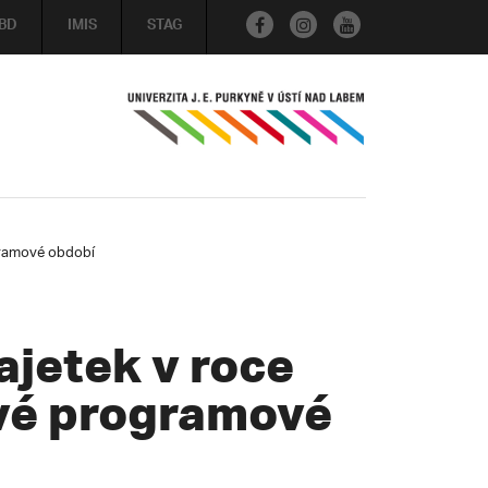
BD
IMIS
STAG
gramové období
jetek v roce
ové programové