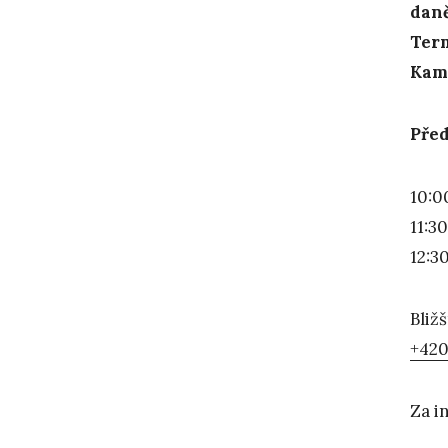
daně
Term
Kam
Před
10:0
11:3
12:3
Bliž
+420
Za i