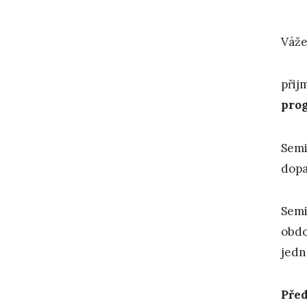
Váže
přij
pro
Semi
dopa
Semi
obdo
jedn
Před