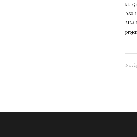
který 
9:30.
MBA, k
projek
Nověj