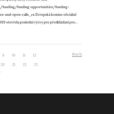
n/funding/funding-opportunities/funding-
s-and-open-calls_cs Evropská komise oficiálně
 2019 otevřela poslední výzvy pro předkládání pro...
Starší
9
10
11
12
20
21
22
23
7