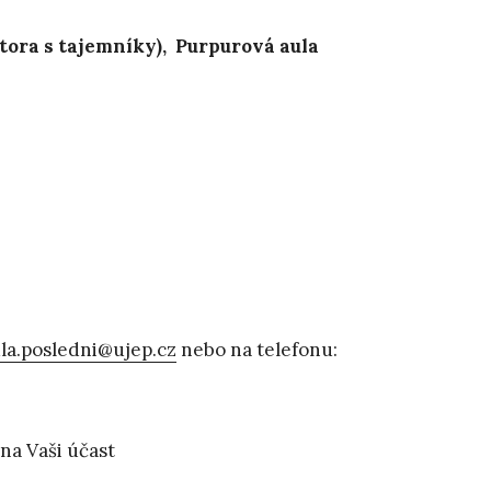
stora s tajemníky), Purpurová aula
la.posledni@ujep.cz
nebo na telefonu:
na Vaši účast