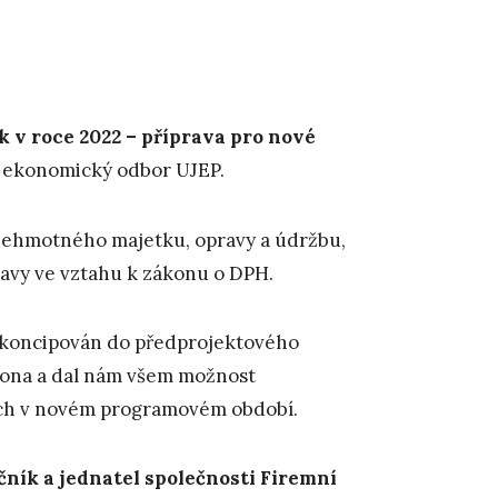
v roce 2022 – příprava pro nové
 a ekonomický odbor UJEP.
nehmotného majetku, opravy a údržbu,
vy ve vztahu k zákonu o DPH.
e koncipován do předprojektového
kona a dal nám všem možnost
ých v novém programovém období.
čník a jednatel společnosti Firemní