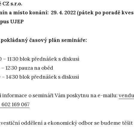
 CZ s.r.o.
ín a místo konání: 29. 4. 2022 (pátek po poradě kve
pus UJEP
pokládaný časový plán semináře:
0 – 11:30 blok přednášek s diskusí
0 – 12:30 pauza na oběd
0 – 14:30 blok přednášek s diskusí
ší informace o semináři Vám poskytnu na e-mailu:
vendu
 602 169 067
nvestiční oddělení a ekonomický odbor se budeme těšit 