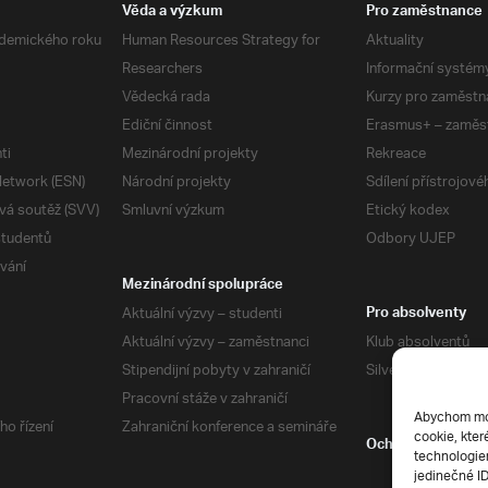
Věda a výzkum
Pro zaměstnance
demického roku
Human Resources Strategy for
Aktuality
Researchers
Informační systém
Vědecká rada
Kurzy pro zaměstn
Ediční činnost
Erasmus+ – zaměs
ti
Mezinárodní projekty
Rekreace
etwork (ESN)
Národní projekty
Sdílení přístrojov
vá soutěž (SVV)
Smluvní výzkum
Etický kodex
studentů
Odbory UJEP
vání
Mezinárodní spolupráce
Aktuální výzvy – studenti
Pro absolventy
Aktuální výzvy – zaměstnanci
Klub absolventů
Stipendijní pobyty v zahraničí
Silverius
Pracovní stáže v zahraničí
Abychom mohl
ho řízení
Zahraniční konference a semináře
cookie, kter
Ochrana soukrom
technologiem
jedinečné I