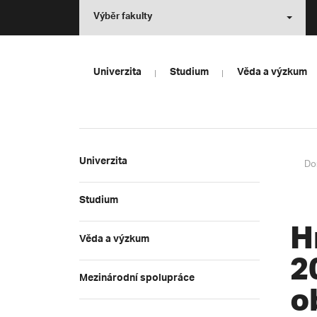
Výběr fakulty
Univerzita
Studium
Věda a výzkum
Univerzita
Do
Studium
H
Věda a výzkum
2
Mezinárodní spolupráce
o