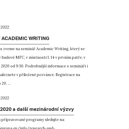
 2022
ř ACADEMIC WRITING
s zveme na seminář Academic Writing, který se
v budově MFC, v místnosti 1. 14 v prvním patře, v
. 2020 od 9:30. Podrobnější informace o semináři i
naleznete v přiložené pozvánce. Registrace na
20. ...
 2022
 2020 a další mezinárodní výzvy
 připravované programy sledujte na:
.europa.eu/info/research-and-