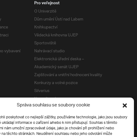
Pro veřejnost
O Univerzitě
y
Dům umění Ústí nad Labem
ance
Knihkupectví
tnaci
Vědecká knihovna UJEP
Sportoviště
ého vybavení
Nahrávací studio
Elektronická úřední deska –
Akademický senát UJEP
Zajišťování a vnitřní hodnocení kvality
Konkurzy a volné pozice
Silverius
Napsali o nás
Správa souhlasu se soubory cookie
Tiskové zprávy
i poskytovat co nejlepší zážitky, používáme technologie, jako jsou soubory
é ukládají informace o zařízení a/nebo k nim přistupují. Souhlas s těmito
í
i nám umožní zpracovávat údaje, jako je chování při prohlížení nebo
D na těchto stránkách. Neudělení souhlasu nebo jeho odvolání může