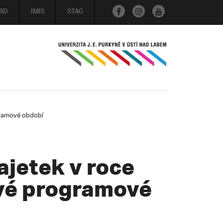
BD
IMIS
STAG
gramové období
jetek v roce
ové programové