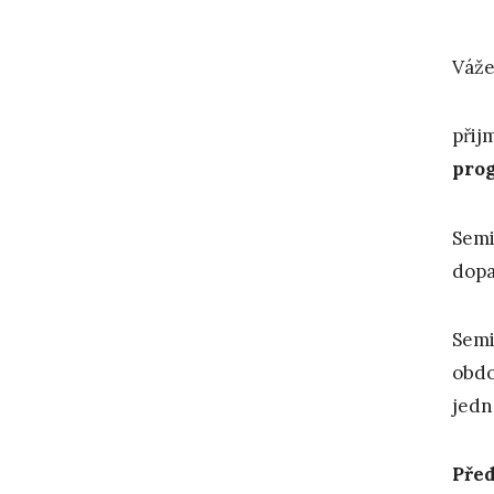
Váže
přij
pro
Semi
dopa
Semi
obdo
jedn
Před