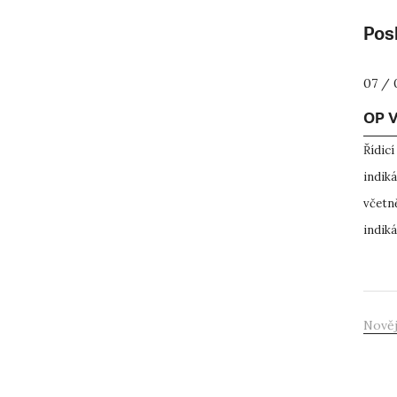
Posl
07 / 
OP V
Řídic
indik
včetně
indiká
Nověj