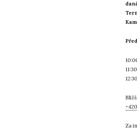
daně
Term
Kam
Před
10:0
11:3
12:3
Bliž
+420
Za i