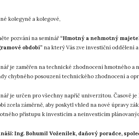
né kolegyně a kolegové,
měte pozvání na seminář
“Hmotný a nehmotný majetek 
gramové období”
na který Vás zve investiční oddělení
nář je zaměřen na technické zhodnocení hmotného a 
dy chybného posouzení technického zhodnocení a opra
nář je určen pro všechny napříč univerzitou. Časově j
bí zcela záměrně, aby poskytl vhled na nové úpravy zá
otného přístupu k investicím a neinvesticím plánovan
náší: Ing. Bohumil Voženílek, daňový poradce, spole