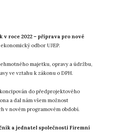
v roce 2022 – příprava pro nové
 a ekonomický odbor UJEP.
nehmotného majetku, opravy a údržbu,
vy ve vztahu k zákonu o DPH.
e koncipován do předprojektového
kona a dal nám všem možnost
ých v novém programovém období.
čník a jednatel společnosti Firemní