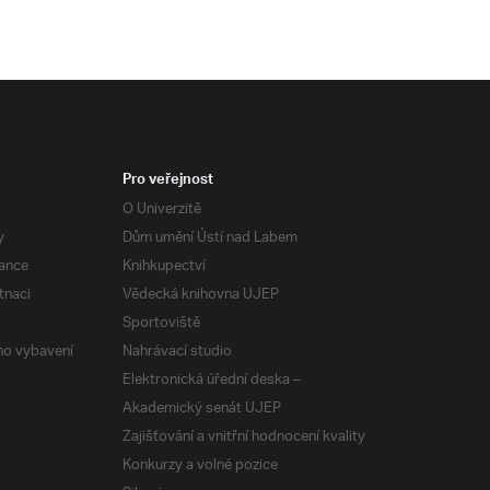
Pro veřejnost
O Univerzitě
y
Dům umění Ústí nad Labem
ance
Knihkupectví
tnaci
Vědecká knihovna UJEP
Sportoviště
ého vybavení
Nahrávací studio
Elektronická úřední deska –
Akademický senát UJEP
Zajišťování a vnitřní hodnocení kvality
Konkurzy a volné pozice