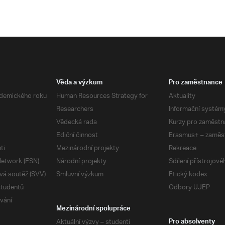
Věda a výzkum
Pro zaměstnance
demického roku
Human Resources Strategy for
Aktuality
Researchers
Informační systém
Vědecká rada
Kurzy pro zaměstn
Ediční činnost
Erasmus+ – zaměs
ti
Mezinárodní projekty
Rekreace
etwork (ESN)
Národní projekty
Sdílení přístrojov
vá soutěž (SVV)
Smluvní výzkum
Etický kodex
studentů
Odbory UJEP
vání
Mezinárodní spolupráce
Aktuální výzvy – studenti
Pro absolventy