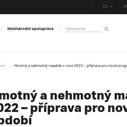
CZ
O
Mezinárodní spolupráce
mů
Hmotný a nehmotný majetek v roce 2022 – příprava pro nové pro
motný a nehmotný ma
022 – příprava pro n
bdobí