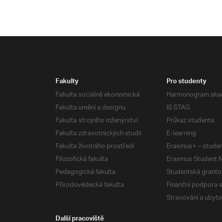
Fakulty
Pro studenty
Fakulta sociálně ekonomická
Harmonogram aka
Fakulta umění a designu
IS STAG
Fakulta strojního inženýrství
Průkaz studenta
Fakulta zdravotnických studií
E-learning
Fakulta životního prostředí
Erasmus+ – studen
Filozofická fakulta
Erasmus Student N
Pedagogická fakulta
Studentská granto
Přírodovědecká fakulta
Finanční podpora 
Stravování a ubyto
Další pracoviště