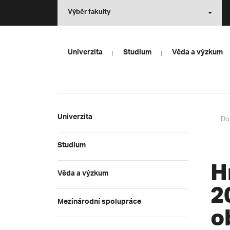
Výběr fakulty
Univerzita
Studium
Věda a výzkum
Univerzita
Do
Studium
H
Věda a výzkum
2
Mezinárodní spolupráce
o