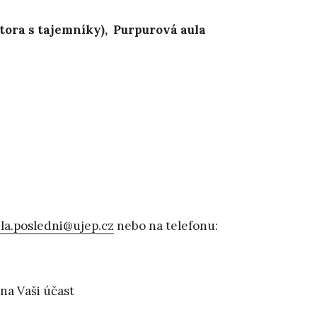
stora s tajemníky), Purpurová aula
la.posledni@ujep.cz
nebo na telefonu:
na Vaši účast