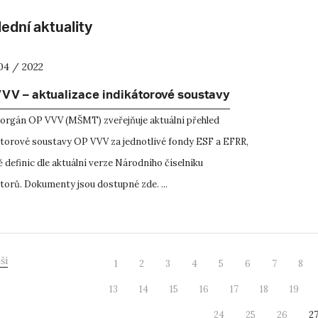
ední aktuality
04 / 2022
VV – aktualizace indikátorové soustavy
í orgán OP VVV (MŠMT) zveřejňuje aktuální přehled
átorové soustavy OP VVV za jednotlivé fondy ESF a EFRR,
 definic dle aktuální verze Národního číselníku
torů. Dokumenty jsou dostupné zde. ...
ší
1
2
3
4
5
6
7
8
13
14
15
16
17
18
19
24
25
26
2