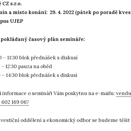
 CZ s.r.o.
ín a místo konání: 29. 4. 2022 (pátek po poradě kve
pus UJEP
pokládaný časový plán semináře:
0 – 11:30 blok přednášek s diskusí
0 – 12:30 pauza na oběd
0 – 14:30 blok přednášek s diskusí
ší informace o semináři Vám poskytnu na e-mailu:
vendu
 602 169 067
nvestiční oddělení a ekonomický odbor se budeme těšit 