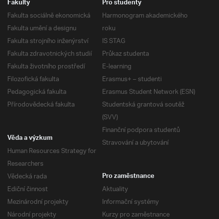
Fakulty
Pro studenty
Fakulta sociálně ekonomická
Harmonogram akademického
Fakulta umění a designu
roku
Fakulta strojního inženýrství
IS STAG
Fakulta zdravotnických studií
Průkaz studenta
Fakulta životního prostředí
E-learning
Filozofická fakulta
Erasmus+ – studenti
Pedagogická fakulta
Erasmus Student Network (ESN)
Přírodovědecká fakulta
Studentská grantová soutěž
(SVV)
Finanční podpora studentů
Věda a výzkum
Stravování a ubytování
Human Resources Strategy for
Researchers
Vědecká rada
Pro zaměstnance
Ediční činnost
Aktuality
Mezinárodní projekty
Informační systémy
Národní projekty
Kurzy pro zaměstnance