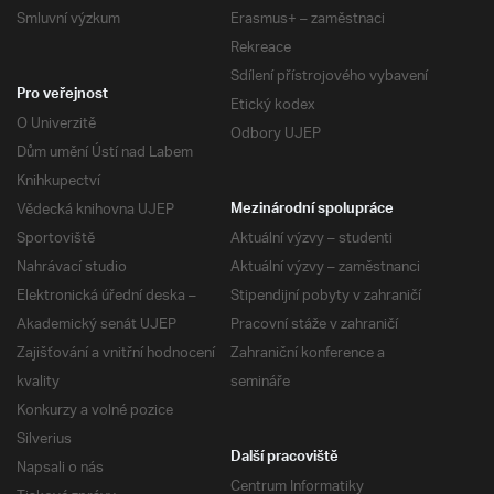
Smluvní výzkum
Erasmus+ – zaměstnaci
Rekreace
Sdílení přístrojového vybavení
Pro veřejnost
Etický kodex
O Univerzitě
Odbory UJEP
Dům umění Ústí nad Labem
Knihkupectví
Vědecká knihovna UJEP
Mezinárodní spolupráce
Sportoviště
Aktuální výzvy – studenti
Nahrávací studio
Aktuální výzvy – zaměstnanci
Elektronická úřední deska –
Stipendijní pobyty v zahraničí
Akademický senát UJEP
Pracovní stáže v zahraničí
Zajišťování a vnitřní hodnocení
Zahraniční konference a
kvality
semináře
Konkurzy a volné pozice
Silverius
Další pracoviště
Napsali o nás
Centrum Informatiky