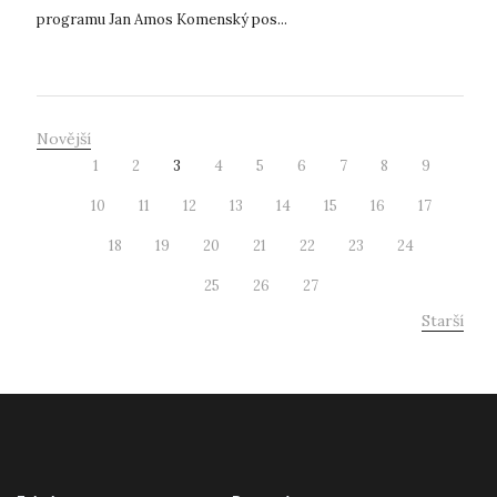
programu Jan Amos Komenský pos...
Novější
1
2
3
4
5
6
7
8
9
10
11
12
13
14
15
16
17
18
19
20
21
22
23
24
25
26
27
Starší