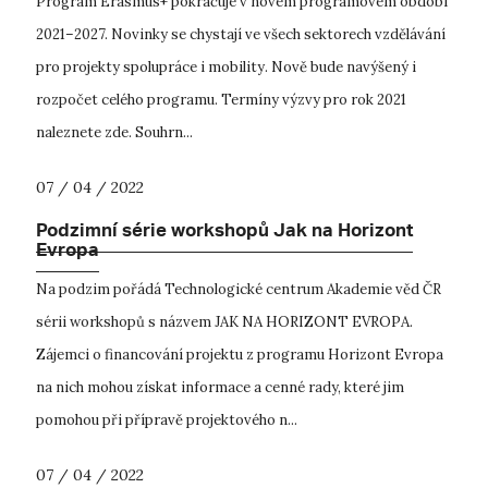
Program Erasmus+ pokračuje v novém programovém období
2021–2027. Novinky se chystají ve všech sektorech vzdělávání
pro projekty spolupráce i mobility. Nově bude navýšený i
rozpočet celého programu. Termíny výzvy pro rok 2021
naleznete zde. Souhrn...
07 / 04 / 2022
Podzimní série workshopů Jak na Horizont
Evropa
Na podzim pořádá Technologické centrum Akademie věd ČR
sérii workshopů s názvem JAK NA HORIZONT EVROPA.
Zájemci o financování projektu z programu Horizont Evropa
na nich mohou získat informace a cenné rady, které jim
pomohou při přípravě projektového n...
07 / 04 / 2022