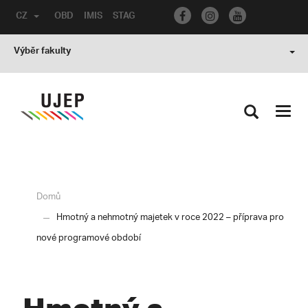
CZ
OBD
IMIS
STAG
Výběr fakulty
Toggl
navig
Domů
Hmotný a nehmotný majetek v roce 2022 – příprava pro
nové programové období
Hmotný a