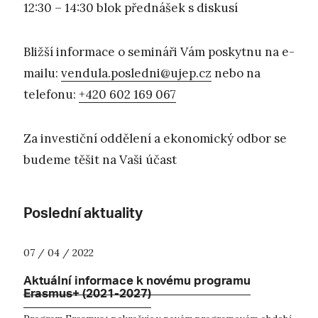
12:30 – 14:30 blok přednášek s diskusí
Bližší informace o semináři Vám poskytnu na e-
mailu:
vendula.posledni@ujep.cz
nebo na
telefonu:
+420 602 169 067
Za investiční oddělení a ekonomický odbor se
budeme těšit na Vaši účast
Poslední aktuality
07 / 04 / 2022
Aktuální informace k novému programu
Erasmus+ (2021-2027)