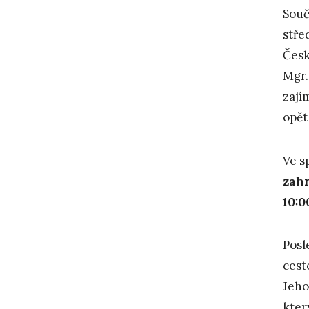
Souč
stře
Česk
Mgr.
zají
opět
Ve s
zah
10:0
Posl
cest
Jeh
kter