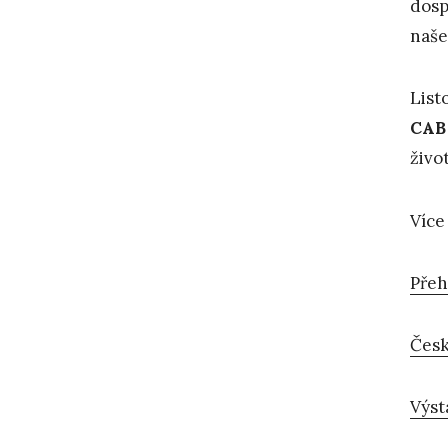
dosp
naše
List
CAB 
živo
Více
Přeh
Česk
Výst