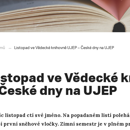
mů
Listopad ve Vědecké knihovně UJEP – České dny na UJEP
istopad ve Vědecké 
 České dny na UJEP
c listopad ctí své jméno. Na popadaném listí poleh
í první sněhové vločky. Zimní semestr je v plném 