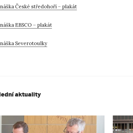
náška České středohoří – plakát
náška EBSCO – plakát
náška Severotoulky
lední aktuality