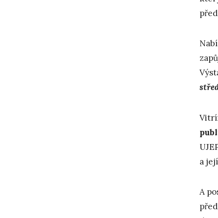
pře
Nabí
zapů
Výst
stře
Vitr
publ
UJEP
a je
A po
před