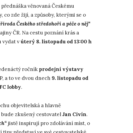
í“ přednáška věnovaná Českému
, co zde žijí, a způsoby, kterými se o
říroda Českého středohoří a péče o něj“
ajiny ČR. Na cestu poznání krás a
u vydat v
úterý 8. listopadu od 13:00 h
jedenáctý ročník
prodejní výstavy
P, a to ve dvou dnech
9. listopadu od
MFC lobby
.
chu objevitelská a hlavně
m bude zkušený cestovatel
Jan Civín
.
ch“
jistě inspirují pro zdolávání míst, o
í tipy představí ve své cestovatelské