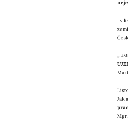
neje
I v 
zemi
Česk
„
List
UJE
Mart
List
Jak 
pra
Mgr.