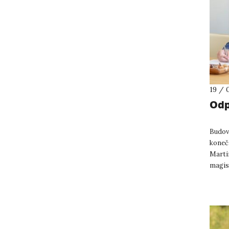
19 / 
Odp
Budova
koneč
Marti
magis
směre