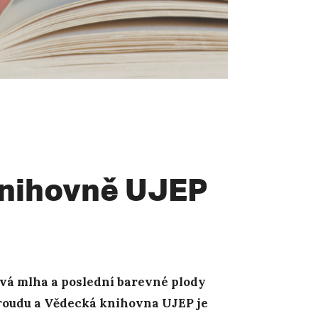
knihovně UJEP
ává mlha a poslední barevné plody
proudu a Vědecká knihovna UJEP je