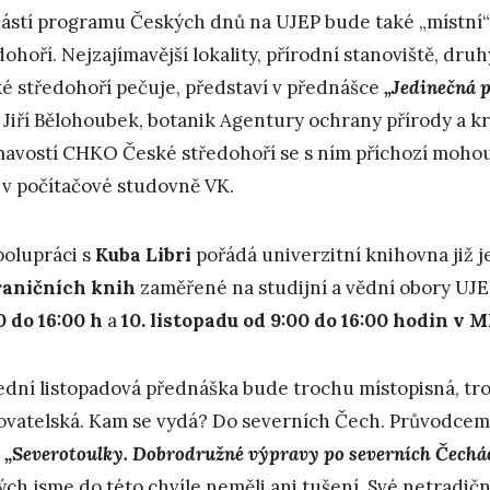
ástí programu Českých dnů na UJEP bude také „místn
dohoří. Nejzajímavější lokality, přírodní stanoviště, druhy
é středohoří pečuje, představí v přednášce
„Jedinečná p
 Jiří Bělohoubek, botanik Agentury ochrany přírody a kr
mavostí CHKO České středohoří se s ním příchozí moho
 v počítačové studovně VK.
polupráci s
Kuba Libri
pořádá univerzitní knihovna již 
raničních knih
zaměřené na studijní a vědní obory UJE
0 do 16:00 h
a
10. listopadu od 9:00 do 16:00 hodin v 
ední listopadová přednáška bude trochu místopisná, tro
ovatelská. Kam se vydá? Do severních Čech. Průvodce
o
„Severotoulky. Dobrodružné výpravy po severních Čechá
ých jsme do této chvíle neměli ani tušení. Své netradičn