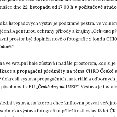
dnášce dne
22. listopadu od 17:00 h v počítačové stud
dka listopadových výstav je podzimně pestrá. Ve volné
jčená Agenturou ochrany přírody a krajiny
„Ochrana pří
avní prostor byl doplněn nově o fotografie z fondu CH
dohoří“
.
ína ve vstupní hale zůstává i nadále prostorem, kde si
ikace a propagační předměty na téma CHKO České s
 dokreslí výstava propagačních materiálů a odborných p
jí působnosti v EU
„České dny na UJEP“
. Výstava je insta
slední výstava, na kterou chce knihovna pozvat veřejnost
sednická výstava fotografií u příležitosti oslav 18 let ČR