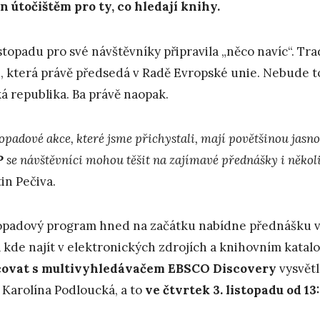
n útočištěm pro ty, co hledají knihy.
listopadu pro své návštěvníky připravila „něco navíc“. Tr
, která právě předsedá v Radě Evropské unie. Nebude to
á republika. Ba právě naopak.
opadové akce, které jsme přichystali, mají povětšinou jasn
P
se návštěvníci mohou těšit na zajímavé přednášky i někol
in Pečiva.
opadový program hned na začátku nabídne přednášku 
a kde najít v elektronických zdrojích a knihovním katal
covat s multivyhledávačem EBSCO Discovery
vysvětl
 Karolína Podloucká, a to
ve čtvrtek 3. listopadu od 1