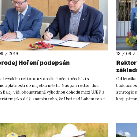
09 / 2019
18 / 09 /
rodej Hoření podepsán
Rektor
základ
 bývalého rektorátu v areálu Hoření přechází s
Od letoška
nou platností do majetku města. Náš pan rektor, doc.
budoucnost
n Balej, vidí oboustranně výhodnou dohodu mezi UJEP a
strategie 
trátem jako další známku toho, že Ústí nad Labem to se
kraji, přes
m > UNIVERZITN...
dnes paní ř