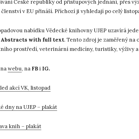
ívání České republiky od přístupových jednání, přes výz
 členství v EU přináší. Příchozí ji vyhledají po celý li
opadovou nabídku Vědecké knihovny UJEP uzavírá jed
Abstracts with full text
. Tento zdroj je zaměřený na 
tního prostředí, veterinární medicíny, turistiky, výživy 
 na
webu
, na
FB
i
IG.
led akcí VK, listopad
é dny na UJEP – plakát
ava knih – plakát