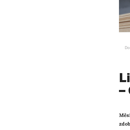
Do
L
–
Měsí
zdob