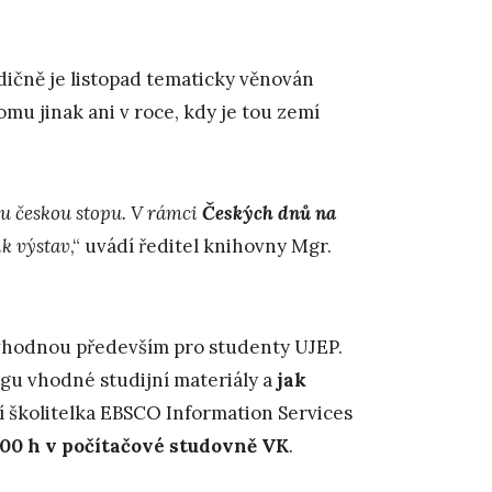
adičně je listopad tematicky věnován
mu jinak ani v roce, kdy je tou zemí
ou českou stopu. V rámci
Českých dnů na
ik výstav
,“ uvádí ředitel knihovny Mgr.
vhodnou především pro studenty UJEP.
ogu vhodné studijní materiály a
jak
í školitelka EBSCO Information Services
3:00 h v počítačové studovně VK
.