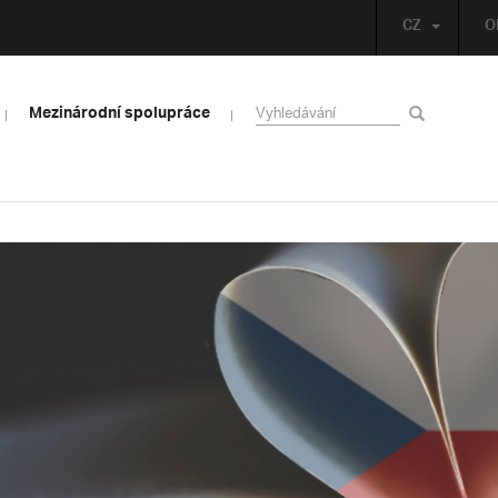
CZ
O
Mezinárodní spolupráce