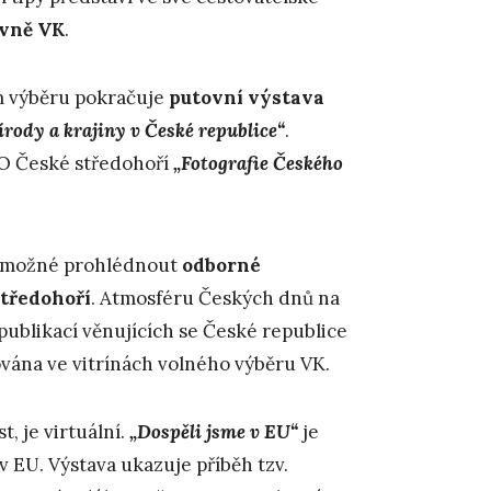
ovně VK
.
m výběru pokračuje
putovní výstava
rody a krajiny v České republice“
.
KO České středohoří
„Fotografie Českého
 je možné prohlédnout
odborné
tředohoří
. Atmosféru Českých dnů na
ublikací věnujících se České republice
lována ve vitrínách volného výběru VK.
, je virtuální.
„Dospěli jsme v EU“
je
 v EU. Výstava ukazuje příběh tzv.