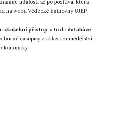
namné události až po pozitiva, která
stopad na webu Vědecké knihovny UJEP.
en
zkušební přístup
, a to do
databáze
odborné časopisy z oblasti zemědělství,
a ekonomiky.