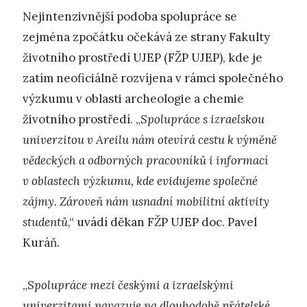
Nejintenzivnější podoba spolupráce se
zejména zpočátku očekává ze strany Fakulty
životního prostředí UJEP (FŽP UJEP), kde je
zatím neoficiálně rozvíjena v rámci společného
výzkumu v oblasti archeologie a chemie
životního prostředí. „
Spolupráce s izraelskou
univerzitou v Areilu nám otevírá cestu k výměně
vědeckých a odborných pracovníků i informací
v oblastech výzkumu, kde evidujeme společné
zájmy. Zároveň nám usnadní mobilitní aktivity
studentů
,“ uvádí děkan FŽP UJEP doc. Pavel
Kuráň.
„
Spolupráce mezi českými a izraelskými
univerzitami navazuje na dlouhodobě přátelské