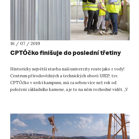
16 / 07 / 2019
CPTÓčko finišuje do poslední třetiny
Historicky největší stavba naší univerzity roste jako z vody!
Centrum přírodovědných a technických oborů UJEP, tzv.
CPTÓčko v srdci kampusu, má za sebou více než rok od
položení základního kamene, a je to na něm rozhodně vidět. „V
současné době je v...