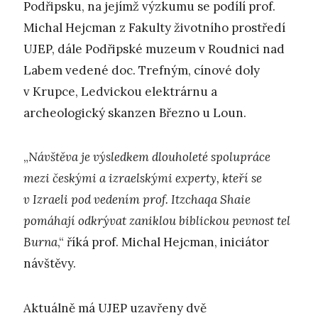
Podřipsku, na jejímž výzkumu se podílí prof.
Michal Hejcman z Fakulty životního prostředí
UJEP, dále Podřipské muzeum v Roudnici nad
Labem vedené doc. Trefným, cínové doly
v Krupce, Ledvickou elektrárnu a
archeologický skanzen Březno u Loun.
„
Návštěva je výsledkem dlouholeté spolupráce
mezi českými a izraelskými experty, kteří se
v Izraeli pod vedením prof. Itzchaqa Shaie
pomáhají odkrývat zaniklou biblickou pevnost tel
Burna
,“ říká prof. Michal Hejcman, iniciátor
návštěvy.
Aktuálně má UJEP uzavřeny dvě