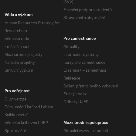
(SVV)
Finanční podpora studentů
Věda a výzkum
Stravování a ubytování
Human Resources Strategy for
Researchers
Vědecká rada
Pro zaměstnance
Ediční činnost
Aktuality
Mezinárodní projekty
Informační systémy
Národní projekty
Kurzy pro zaměstnance
Smluvní výzkum
Erasmus+ – zaměstnaci
Rekreace
Sdílení přístrojového vybavení
Pro veřejnost
Etický kodex
O Univerzitě
Odbory UJEP
Dům umění Ústí nad Labem
Knihkupectví
Vědecká knihovna UJEP
Mezinárodní spolupráce
Sportoviště
Aktuální výzvy – studenti