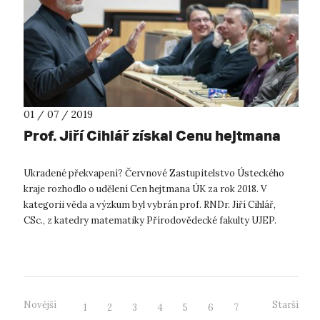
01 / 07 / 2019
Prof. Jiří Cihlář získal Cenu hejtmana
Ukradené překvapení? Červnové Zastupitelstvo Ústeckého
kraje rozhodlo o udělení Cen hejtmana ÚK za rok 2018. V
kategorii věda a výzkum byl vybrán prof. RNDr. Jiří Cihlář,
CSc., z katedry matematiky Přírodovědecké fakulty UJEP.
Cenu mu hejtman našeho k...
Novější
Starší
1
2
3
4
5
6
7