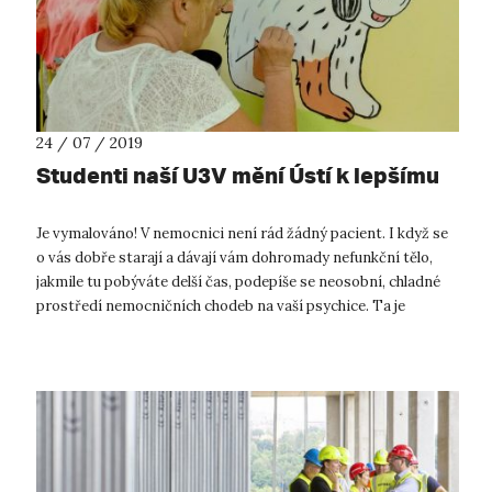
24 / 07 / 2019
Studenti naší U3V mění Ústí k lepšímu
Je vymalováno! V nemocnici není rád žádný pacient. I když se
o vás dobře starají a dávají vám dohromady nefunkční tělo,
jakmile tu pobýváte delší čas, podepíše se neosobní, chladné
prostředí nemocničních chodeb na vaší psychice. Ta je
přitom, jak už d...