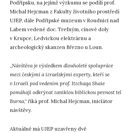
Podřipsku, na jejímž výzkumu se podílí prof.
Michal Hejcman z Fakulty životního prostředí
UJEP, dále Podřipské muzeum v Roudnici nad
Labem vedené doc. Trefným, cínové doly
v Krupce, Ledvickou elektrárnu a
archeologický skanzen Březno u Loun.
„
Návštěva je výsledkem dlouholeté spolupráce
mezi českými a izraelskými experty, kteří se
v Izraeli pod vedením prof. Itzchaqa Shaie
pomáhají odkrývat zaniklou biblickou pevnost tel
Burna
,“ říká prof. Michal Hejcman, iniciátor
návštěvy.
Aktuálně má UJEP uzavřeny dvě