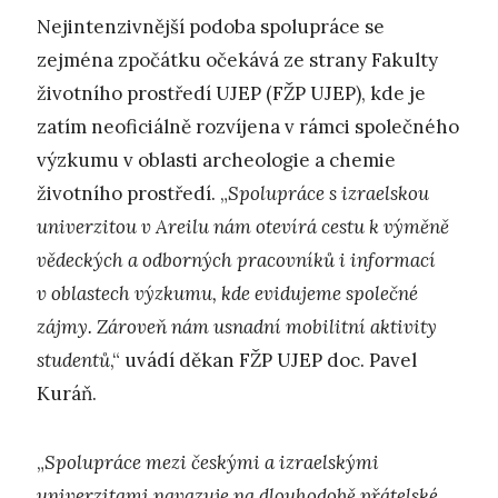
Nejintenzivnější podoba spolupráce se
zejména zpočátku očekává ze strany Fakulty
životního prostředí UJEP (FŽP UJEP), kde je
zatím neoficiálně rozvíjena v rámci společného
výzkumu v oblasti archeologie a chemie
životního prostředí. „
Spolupráce s izraelskou
univerzitou v Areilu nám otevírá cestu k výměně
vědeckých a odborných pracovníků i informací
v oblastech výzkumu, kde evidujeme společné
zájmy. Zároveň nám usnadní mobilitní aktivity
studentů
,“ uvádí děkan FŽP UJEP doc. Pavel
Kuráň.
„
Spolupráce mezi českými a izraelskými
univerzitami navazuje na dlouhodobě přátelské