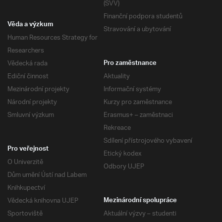
(SVV)
Finanční podpora studentů
Věda a výzkum
Stravování a ubytování
Human Resources Strategy for
Researchers
Vědecká rada
Pro zaměstnance
Ediční činnost
Aktuality
Mezinárodní projekty
Informační systémy
Národní projekty
Kurzy pro zaměstnance
Smluvní výzkum
Erasmus+ – zaměstnaci
Rekreace
Sdílení přístrojového vybavení
Pro veřejnost
Etický kodex
O Univerzitě
Odbory UJEP
Dům umění Ústí nad Labem
Knihkupectví
Vědecká knihovna UJEP
Mezinárodní spolupráce
Sportoviště
Aktuální výzvy – studenti