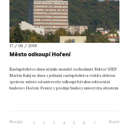
17 / 06 / 2019
Město odkoupí Hoření
Zastupitelstvo dnes učinilo moudré rozhodnutí. Rektor UJEP
Martin Balej se dnes z jednání zastupitelstva vrátil s dobrou
zprávou: město od univerzity odkoupí bývalou rektorátní
budovu v Hoření. Peníze z prodeje budovy univerzita obratem
investuje do p...
Novější
Starší
1
2
3
4
5
6
7