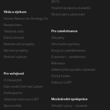
(SVV)
Finanční podpora studentů
Věda a výzkum
Stravování a ubytování
Human Resources Strategy for
Researchers
Vědecká rada
Pro zaměstnance
Ediční činnost
Aktuality
Mezinárodní projekty
Informační systémy
Národní projekty
Kurzy pro zaměstnance
Smluvní výzkum
Erasmus+ – zaměstnaci
Rekreace
Sdílení přístrojového vybavení
Pro veřejnost
Etický kodex
O Univerzitě
Odbory UJEP
Dům umění Ústí nad Labem
Knihkupectví
Vědecká knihovna UJEP
Mezinárodní spolupráce
Sportoviště
Aktuální výzvy – studenti