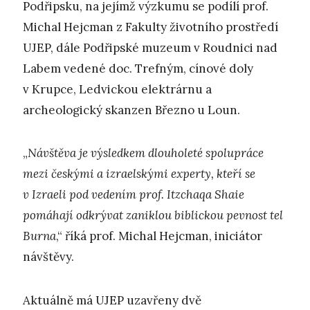
Podřipsku, na jejímž výzkumu se podílí prof.
Michal Hejcman z Fakulty životního prostředí
UJEP, dále Podřipské muzeum v Roudnici nad
Labem vedené doc. Trefným, cínové doly
v Krupce, Ledvickou elektrárnu a
archeologický skanzen Březno u Loun.
„
Návštěva je výsledkem dlouholeté spolupráce
mezi českými a izraelskými experty, kteří se
v Izraeli pod vedením prof. Itzchaqa Shaie
pomáhají odkrývat zaniklou biblickou pevnost tel
Burna
,“ říká prof. Michal Hejcman, iniciátor
návštěvy.
Aktuálně má UJEP uzavřeny dvě