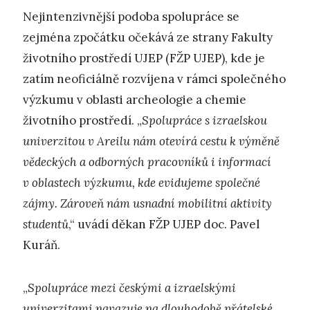
Nejintenzivnější podoba spolupráce se
zejména zpočátku očekává ze strany Fakulty
životního prostředí UJEP (FŽP UJEP), kde je
zatím neoficiálně rozvíjena v rámci společného
výzkumu v oblasti archeologie a chemie
životního prostředí. „
Spolupráce s izraelskou
univerzitou v Areilu nám otevírá cestu k výměně
vědeckých a odborných pracovníků i informací
v oblastech výzkumu, kde evidujeme společné
zájmy. Zároveň nám usnadní mobilitní aktivity
studentů
,“ uvádí děkan FŽP UJEP doc. Pavel
Kuráň.
„
Spolupráce mezi českými a izraelskými
univerzitami navazuje na dlouhodobě přátelské