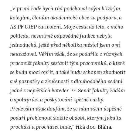
„
V první řadě bych rád poděkoval svým blízkým,
kolegům, členům akademické obce za podporu, a
AS PF UJEP za zvolení. Moje cesta do této, z mého
pohledu, nesmírně odpovědné funkce nebyla
jednoduchá, ještě před několika měsíci jsem o ní
neuvažoval. Věřím však, že se podařilo z různých
pracovišť fakulty sestavit tým pracovníků, o které
se budu moci opřít, a také budu schopen zhodnotit
své poznatky a zkušenosti z dlouhodobého vedení
jedné z největších kateder PF. Senát fakulty žádám
o spolupráci a poskytování zpětné vazby.
Především však doufám, že se nám všem úspěšně
podaří překlenout složité období, kterým fakulta
prochází a procházet bude,
“ říká doc. Bláha.