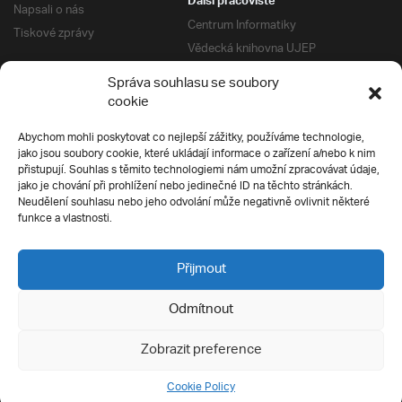
Další pracoviště
Napsali o nás
Centrum Informatiky
Tiskové zprávy
Vědecká knihovna UJEP
Správa kolejí a menz
Správa souhlasu se soubory
Univerzitní centrum podpory
Pro absolventy
cookie
Klub absolventů
Abychom mohli poskytovat co nejlepší zážitky, používáme technologie,
Silverius
jako jsou soubory cookie, které ukládají informace o zařízení a/nebo k nim
Pro uchazeče
přistupují. Souhlas s těmito technologiemi nám umožní zpracovávat údaje,
Přijímací řízení
jako je chování při prohlížení nebo jedinečné ID na těchto stránkách.
Neudělení souhlasu nebo jeho odvolání může negativně ovlivnit některé
E-prihlaska
Ochrana soukromí
funkce a vlastnosti.
Podmínky přijímacího řízení
Přípravné kurzy
Přijmout
Odmítnout
Všechna práva vyhrazena
Zobrazit preference
Cookie Policy