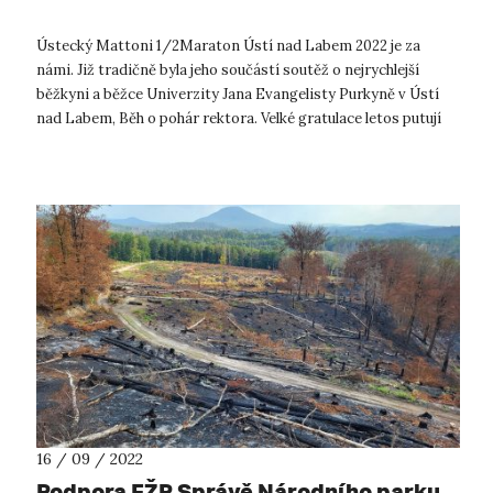
Ústecký Mattoni 1/2Maraton Ústí nad Labem 2022 je za
námi. Již tradičně byla jeho součástí soutěž o nejrychlejší
běžkyni a běžce Univerzity Jana Evangelisty Purkyně v Ústí
nad Labem, Běh o pohár rektora. Velké gratulace letos putují
jeho vítězce a v...
16 / 09 / 2022
Podpora FŽP Správě Národního parku