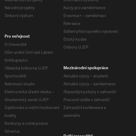
Mezinárodní projekty
Informační systémy
Národní projekty
Kurzy pro zaměstnance
Smluvní výzkum
Erasmus+ – zaměstnaci
Rekreace
Sdílení přístrojového vybavení
Pro veřejnost
Etický kodex
O Univerzitě
Odbory UJEP
Dům umění Ústí nad Labem
Knihkupectví
Vědecká knihovna UJEP
Mezinárodní spolupráce
Sportoviště
Aktuální výzvy – studenti
Nahrávací studio
Aktuální výzvy – zaměstnanci
Elektronická úřední deska –
Stipendijní pobyty v zahraničí
Akademický senát UJEP
Pracovní stáže v zahraničí
Zajišťování a vnitřní hodnocení
Zahraniční konference a
kvality
semináře
Konkurzy a volné pozice
Silverius