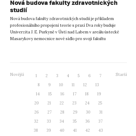
Nová budova fakulty zdravotnických
studií
Nová budova fakulty zdravotnických studií je příkladem
profesionálního propojení teorie s praxí Dva roky buduje
Univerzita J. E. Purkyně v Ústí nad Labem v areálu ústecké
Masarykovy nemocnice nové sídlo pro svoji fakultu
zdravotnických studií. Uniká...
Novější
Starší
1
2
3
4
5
6
7
8
9
10
11
12
13
14
15
16
17
18
19
20
21
22
23
24
25
26
27
28
29
30
31
32
33
34
35
36
37
38
39
40
41
42
43