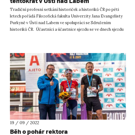
tentokrát v Ústí nad Labem
Tradiční profesní setkání historiček a historiků ČR po pěti
letech pořádá Filozofická fakulta Univerzity Jana Evangelisty
Purkyně v Ústí nad Labem ve spolupráci se Sdružením
historiků ČR. Účastníci a účastnice sjezdu se ve dnech sjezdu
20.–22. 9. 2022...
19 / 09 / 2022
Běh o pohár rektora