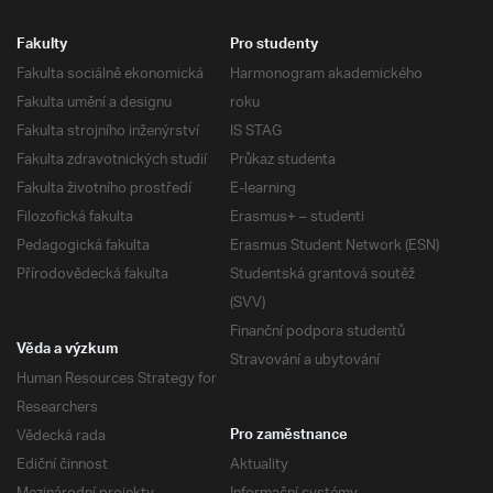
Fakulty
Pro studenty
Fakulta sociálně ekonomická
Harmonogram akademického
Fakulta umění a designu
roku
Fakulta strojního inženýrství
IS STAG
Fakulta zdravotnických studií
Průkaz studenta
Fakulta životního prostředí
E-learning
Filozofická fakulta
Erasmus+ – studenti
Pedagogická fakulta
Erasmus Student Network (ESN)
Přírodovědecká fakulta
Studentská grantová soutěž
(SVV)
Finanční podpora studentů
Věda a výzkum
Stravování a ubytování
Human Resources Strategy for
Researchers
Vědecká rada
Pro zaměstnance
Ediční činnost
Aktuality