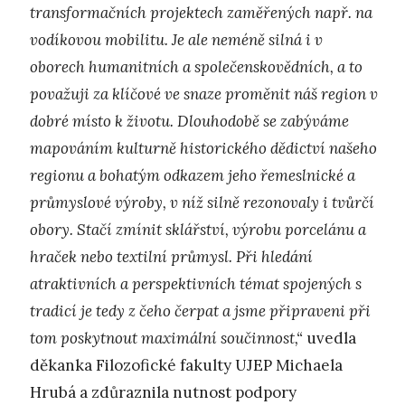
transformačních projektech zaměřených např. na
vodíkovou mobilitu. Je ale neméně silná i v
oborech humanitních a společenskovědních, a to
považuji za klíčové ve snaze proměnit náš region v
dobré místo k životu. Dlouhodobě se zabýváme
mapováním kulturně historického dědictví našeho
regionu a bohatým odkazem jeho řemeslnické a
průmyslové výroby, v níž silně rezonovaly i tvůrčí
obory. Stačí zmínit sklářství, výrobu porcelánu a
hraček nebo textilní průmysl. Při hledání
atraktivních a perspektivních témat spojených s
tradicí je tedy z čeho čerpat a jsme připraveni při
tom poskytnout maximální součinnost,“
uvedla
děkanka Filozofické fakulty UJEP Michaela
Hrubá a zdůraznila nutnost podpory