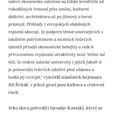
nabízí ekonomika založená na lidské kreativitě od
rukodělných řemesel přes umění, kulturní
dědictví, architekturu až po filmový a herní
průmysl. Příklady z evropských obdobných
regionů ukazují, že podpora témat souvisejících s
lokálním patriotismem a místních tvůrčích
talentů přináší ekonomické benefity a vede k
přirozenému zvyšování atraktivity míst. Velmi mě
těší, že vedení ústecké univerzity i jejích fakult si
je potenciálu tvůrčích odvětví plně vědomo a
hodlá jej rozvíjet,“
vysvětlil náměstek hejtmana
Jiří Řehák, v jehož gesci jsou kultura a cestovní
ruch.
Jeho slova potvrdil i Jaroslav Koutský, který se