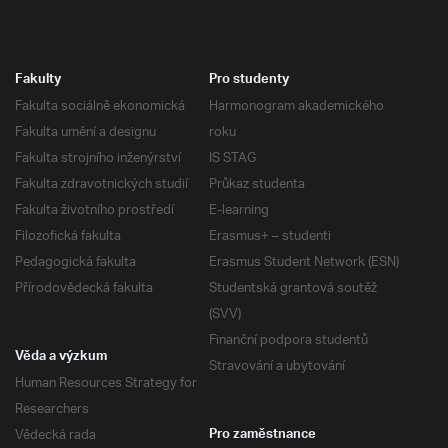
Fakulty
Pro studenty
Fakulta sociálně ekonomická
Harmonogram akademického
Fakulta umění a designu
roku
Fakulta strojního inženýrství
IS STAG
Fakulta zdravotnických studií
Průkaz studenta
Fakulta životního prostředí
E-learning
Filozofická fakulta
Erasmus+ – studenti
Pedagogická fakulta
Erasmus Student Network (ESN)
Přírodovědecká fakulta
Studentská grantová soutěž
(SVV)
Finanční podpora studentů
Věda a výzkum
Stravování a ubytování
Human Resources Strategy for
Researchers
Vědecká rada
Pro zaměstnance