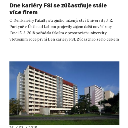
Dne kariéry FSI se zúčastňuje stále
více firem
O Den kariéry Fakulty strojního inženýrství Univerzity J. E.
Purkyně v Ústí nad Labem projevily zájem další nové firmy.
Dne 15. 3. 2018 pořádala fakulta v prostorách univerzity
v letošním roce první Den kariéry FSI. Zúčastnilo se ho celkem
již 12 f...
26 / 03 / 2018