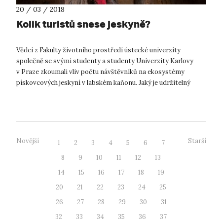
20 / 03 / 2018
Kolik turistů snese jeskyně?
Vědci z Fakulty životního prostředí ústecké univerzity
společně se svými studenty a studenty Univerzity Karlovy
v Praze zkoumali vliv počtu návštěvníků na ekosystémy
pískovcových jeskyní v labském kaňonu. Jaký je udržitelný
počet návštěvníků pískovc...
Novější
Starší
1
2
3
4
5
6
7
8
9
10
11
12
13
14
15
16
17
18
19
20
21
22
23
24
25
26
27
28
29
30
31
32
33
34
35
36
37