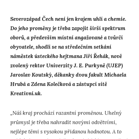
Severozápad Čech není jen krajem uhlí a chemie.
Do jeho proměny je třeba zapojit širší spektrum
oborů, a především místní angažované a tvůrčí
obyvatele, shodli se na středečním setkání
náměstek ústeckého hejtmana Jiří Řehák, nově
zvolený rektor Univerzity J. E. Purkyně (UJEP)
Jaroslav Koutský, děkanky dvou fakult Michaela
Hrubá a Zdena Kolečková a zástupci sítě
Kreativní.uk.
„Náš kraj prochází razantní proměnou. Uhelný
průmysl je třeba nahradit novými odvětvími,
nejlépe těmi s vysokou přidanou hodnotou. A to