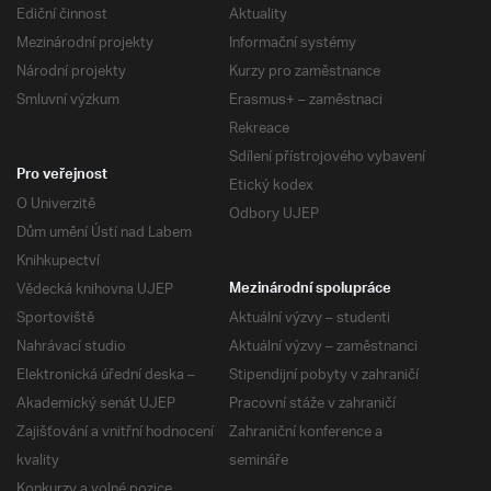
Ediční činnost
Aktuality
Mezinárodní projekty
Informační systémy
Národní projekty
Kurzy pro zaměstnance
Smluvní výzkum
Erasmus+ – zaměstnaci
Rekreace
Sdílení přístrojového vybavení
Pro veřejnost
Etický kodex
O Univerzitě
Odbory UJEP
Dům umění Ústí nad Labem
Knihkupectví
Vědecká knihovna UJEP
Mezinárodní spolupráce
Sportoviště
Aktuální výzvy – studenti
Nahrávací studio
Aktuální výzvy – zaměstnanci
Elektronická úřední deska –
Stipendijní pobyty v zahraničí
Akademický senát UJEP
Pracovní stáže v zahraničí
Zajišťování a vnitřní hodnocení
Zahraniční konference a
kvality
semináře
Konkurzy a volné pozice