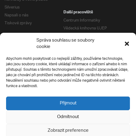
Silverius
Další pracoviště
Napsali o nás
Centrum Informatiky
Tiskové zprávy
Vědecká knihovna UJEP
Správa kolejí a menz
Správa souhlasu se soubory
Univerzitní centrum podpory
Pro absolventy
cookie
Klub absolventů
Abychom mohli poskytovat co nejlepší zážitky, používáme technologie,
Silverius
jako jsou soubory cookie, které ukládají informace o zařízení a/nebo k nim
Pro uchazeče
přistupují. Souhlas s těmito technologiemi nám umožní zpracovávat údaje,
Přijímací řízení
jako je chování při prohlížení nebo jedinečné ID na těchto stránkách.
Neudělení souhlasu nebo jeho odvolání může negativně ovlivnit některé
E-prihlaska
Ochrana soukromí
funkce a vlastnosti.
Podmínky přijímacího řízení
Přípravné kurzy
Přijmout
Odmítnout
Všechna práva vyhrazena
Zobrazit preference