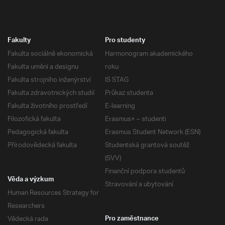
Fakulty
Pro studenty
Fakulta sociálně ekonomická
Harmonogram akademického
Fakulta umění a designu
roku
Fakulta strojního inženýrství
IS STAG
Fakulta zdravotnických studií
Průkaz studenta
Fakulta životního prostředí
E-learning
Filozofická fakulta
Erasmus+ – studenti
Pedagogická fakulta
Erasmus Student Network (ESN)
Přírodovědecká fakulta
Studentská grantová soutěž
(SVV)
Finanční podpora studentů
Věda a výzkum
Stravování a ubytování
Human Resources Strategy for
Researchers
Vědecká rada
Pro zaměstnance