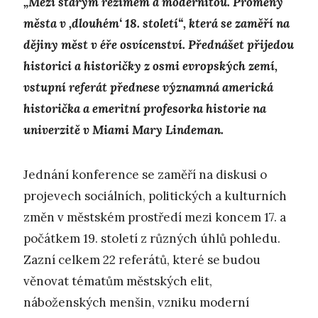
„Mezi starým režimem a modernitou. Proměny
města v ,dlouhém‘ 18. století“, která se zaměří na
dějiny měst v éře osvícenství. Přednášet přijedou
historici a historičky z osmi evropských zemí,
vstupní referát přednese významná americká
historička a emeritní profesorka historie na
univerzitě v Miami Mary Lindeman.
Jednání konference se zaměří na diskusi o
projevech sociálních, politických a kulturních
změn v městském prostředí mezi koncem 17. a
počátkem 19. století z různých úhlů pohledu.
Zazní celkem 22 referátů, které se budou
věnovat tématům městských elit,
náboženských menšin, vzniku moderní