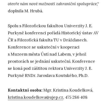
otevře nám nové možnosti zahraniční spolupráce,“
doplnila M. Hrubá.
Spolu s Filozofickou fakultou Univerzity J. E.
Purkyně konferenci pořádá Historický ústav AV
ČR a Filozofická fakulta TU v Drážďanech.
Konference se uskuteční v kooperaci
s Muzeem města Ústí nad Labem, v jehož
prostorách se jednání uskuteční. Konference
se koná pod záštitou rektora Univerzity J. E.
Purkyně RNDr. Jaroslava Koutského, Ph.D.
Kontaktní osoba:
Mgr. Kristina Koudelková,
kristina.koudelkova@ujep.cz
, 475 286 408