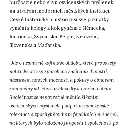
buržoazie nebo vlivu osvícenských myšlenek
na utváření moderních městských institucí.
České historičky a historici si své poznatky
vymění s kolegy a kolegyněmi z Německa,
Rakouska, Švýcarska, Belgie, Nizozemí,
Slovenska a Maďarska.
„Jde o nesmírně zajímavé období, které provázely
politické otřesy způsobené změnami dynastií,
nástupem nových mocností a pokusy o obnovení
rovnováhy sil, které však vedly k novým válkám.
Společnost se nenávratně měnila šířením
osvícenských myšlenek, podporou náboženské
tolerance a zpochybňováním feudálních principů,
na kterých bylo založeno fungování společnosti po