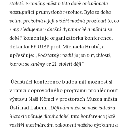
staletí. Proměny měst v této době ovlivňovala
nastupující průmyslová revoluce. Byla to doba
velmi překotná a její aktéři možná prožívali to, co
i my sledujeme v dnešní dynamické a měnící se
době,“
komentuje organizátorka konference,
děkanka FF UJEP prof. Michaela Hrubá, a
upřesňuje:
„Podstatný rozdíl je jen v rychlosti,
kterou se změny ve 21. století dějí.“
Účastníci konference budou mít možnost si
v rámci doprovodného programu prohlédnout
výstavu Naši Němci v prostorách Muzea města
Ústí nad Labem.
„Dějinám měst se naše katedra
historie věnuje dlouhodobě, tato konference jistě
rozšíří mezinárodní zakotvení našeho výzkumu a