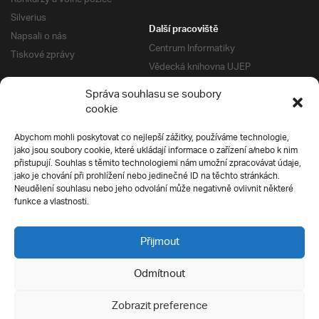
Silverius
Další pracoviště
Napsali o nás
Centrum Informatiky
Tiskové zprávy
Vědecká knihovna UJEP
Správa kolejí a menz
Správa souhlasu se soubory
Univerzitní centrum podpory
Pro absolventy
cookie
Klub absolventů
Abychom mohli poskytovat co nejlepší zážitky, používáme technologie,
Silverius
jako jsou soubory cookie, které ukládají informace o zařízení a/nebo k nim
Pro uchazeče
přistupují. Souhlas s těmito technologiemi nám umožní zpracovávat údaje,
Přijímací řízení
jako je chování při prohlížení nebo jedinečné ID na těchto stránkách.
Neudělení souhlasu nebo jeho odvolání může negativně ovlivnit některé
E-prihlaska
Ochrana soukromí
funkce a vlastnosti.
Podmínky přijímacího řízení
Přípravné kurzy
Přijmout
Odmítnout
Všechna práva vyhrazena
Zobrazit preference