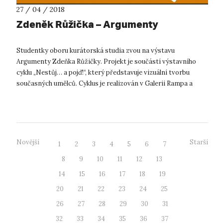
27 / 04 / 2018
Zdeněk Růžička – Argumenty
Studentky oboru kurátorská studia zvou na výstavu
Argumenty Zdeňka Růžičky. Projekt je součástí výstavního
cyklu „Nestůj… a pojď!“, který představuje vizuální tvorbu
současných umělců. Cyklus je realizován v Galerii Rampa a
Billboart Gallery v Ústí nad...
Novější
Starší
1
2
3
4
5
6
7
8
9
10
11
12
13
14
15
16
17
18
19
20
21
22
23
24
25
26
27
28
29
30
31
32
33
34
35
36
37