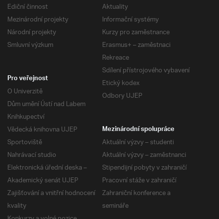
Ediční činnost
Aktuality
Mezinárodní projekty
Informační systémy
Národní projekty
Kurzy pro zaměstnance
Smluvní výzkum
Erasmus+ – zaměstnaci
Rekreace
Sdílení přístrojového vybavení
Pro veřejnost
Etický kodex
O Univerzitě
Odbory UJEP
Dům umění Ústí nad Labem
Knihkupectví
Vědecká knihovna UJEP
Mezinárodní spolupráce
Sportoviště
Aktuální výzvy – studenti
Nahrávací studio
Aktuální výzvy – zaměstnanci
Elektronická úřední deska –
Stipendijní pobyty v zahraničí
Akademický senát UJEP
Pracovní stáže v zahraničí
Zajišťování a vnitřní hodnocení
Zahraniční konference a
kvality
semináře
Konkurzy a volné pozice