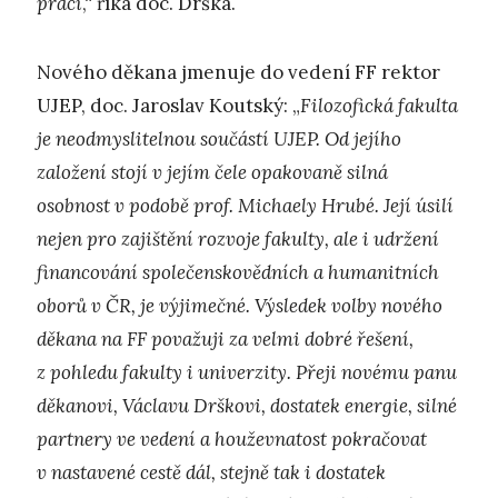
práci
,“ říká doc. Drška.
Nového děkana jmenuje do vedení FF rektor
UJEP, doc. Jaroslav Koutský: „
Filozofická fakulta
je neodmyslitelnou součástí UJEP. Od jejího
založení stojí v jejím čele opakovaně silná
osobnost v podobě prof. Michaely Hrubé. Její úsilí
nejen pro zajištění rozvoje fakulty, ale i udržení
financování společenskovědních a humanitních
oborů v ČR, je výjimečné. Výsledek volby nového
děkana na FF považuji za velmi dobré řešení,
z pohledu fakulty i univerzity. Přeji novému panu
děkanovi, Václavu Drškovi, dostatek energie, silné
partnery ve vedení a houževnatost pokračovat
v nastavené cestě dál, stejně tak i dostatek