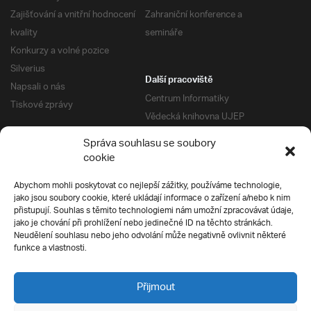
Zajišťování a vnitřní hodnocení
Zahraniční konference a
kvality
semináře
Konkurzy a volné pozice
Silverius
Další pracoviště
Napsali o nás
Centrum Informatiky
Tiskové zprávy
Vědecká knihovna UJEP
Správa kolejí a menz
Správa souhlasu se soubory
Univerzitní centrum podpory
Pro absolventy
cookie
Klub absolventů
Abychom mohli poskytovat co nejlepší zážitky, používáme technologie,
Silverius
jako jsou soubory cookie, které ukládají informace o zařízení a/nebo k nim
Pro uchazeče
přistupují. Souhlas s těmito technologiemi nám umožní zpracovávat údaje,
Přijímací řízení
jako je chování při prohlížení nebo jedinečné ID na těchto stránkách.
Neudělení souhlasu nebo jeho odvolání může negativně ovlivnit některé
E-prihlaska
Ochrana soukromí
funkce a vlastnosti.
Podmínky přijímacího řízení
Přípravné kurzy
Přijmout