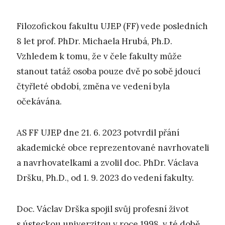
Filozofickou fakultu UJEP (FF) vede posledních
8 let prof. PhDr. Michaela Hrubá, Ph.D.
Vzhledem k tomu, že v čele fakulty může
stanout tatáž osoba pouze dvě po sobě jdoucí
čtyřleté období, změna ve vedení byla
očekávána.
AS FF UJEP dne 21. 6. 2023 potvrdil přání
akademické obce reprezentované navrhovateli
a navrhovatelkami a zvolil doc. PhDr. Václava
Dršku, Ph.D., od 1. 9. 2023 do vedení fakulty.
Doc. Václav Drška spojil svůj profesní život
s ústeckou univerzitou v roce 1998, v té době