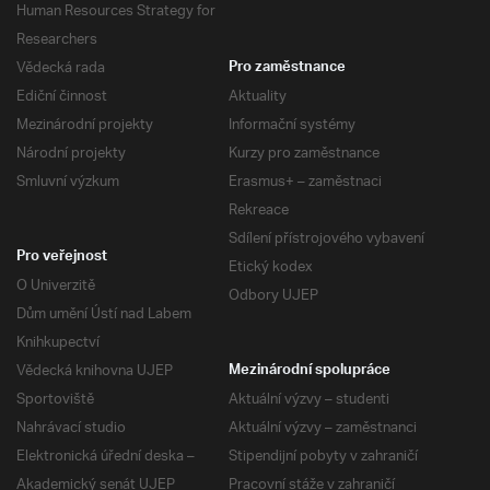
Human Resources Strategy for
Researchers
Vědecká rada
Pro zaměstnance
Ediční činnost
Aktuality
Mezinárodní projekty
Informační systémy
Národní projekty
Kurzy pro zaměstnance
Smluvní výzkum
Erasmus+ – zaměstnaci
Rekreace
Sdílení přístrojového vybavení
Pro veřejnost
Etický kodex
O Univerzitě
Odbory UJEP
Dům umění Ústí nad Labem
Knihkupectví
Vědecká knihovna UJEP
Mezinárodní spolupráce
Sportoviště
Aktuální výzvy – studenti
Nahrávací studio
Aktuální výzvy – zaměstnanci
Elektronická úřední deska –
Stipendijní pobyty v zahraničí
Akademický senát UJEP
Pracovní stáže v zahraničí