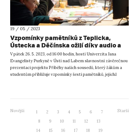
19 / 05 / 2023
Vzpomínky pamětníků z Teplicka,
Ústecka a Děčínska ožijí díky audio a
video reportážím žáků základních škol
V pátek 26. 5. 2023, od 16:00 hodin, hostí Univerzita Jana
a studentů gymnázií.
Evangelisty Purkyně v Ústí nad Labem slavnostní závěrečnou
prezentaci projektu Příběhy našich sousedů, který žákům a
studentům přibližuje vzpomínky šesti pamětníků, jejichž
životy ovlivnily děj...
Novější
Starší
1
2
3
4
5
6
7
8
9
10
11
12
13
14
15
16
17
18
19