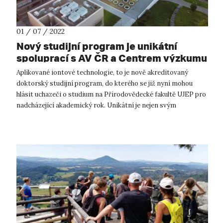
01 / 07 / 2022
Nový studijní program je unikátní
spoluprací s AV ČR a Centrem výzkumu
Řež
Aplikované iontové technologie, to je nově akreditovaný
doktorský studijní program, do kterého se již nyní mohou
hlásit uchazeči o studium na Přírodovědecké fakultě UJEP pro
nadcházející akademický rok. Unikátní je nejen svým
zaměřením, ale především s...