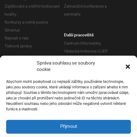
Zajišťování a vnitřní hodnocení
Zahraniční konference a
kvality
semináře
Konkurzy a volné pozice
Silverius
Další pracoviště
Napsali o nás
Centrum Informatiky
Tiskové zprávy
Vědecká knihovna UJEP
Správa kolejí a menz
Správa souhlasu se soubory
Univerzitní centrum podpory
Pro absolventy
cookie
Klub absolventů
Abychom mohli poskytovat co nejlepší zážitky, používáme technologie,
Silverius
jako jsou soubory cookie, které ukládají informace o zařízení a/nebo k nim
Pro uchazeče
přistupují. Souhlas s těmito technologiemi nám umožní zpracovávat údaje,
Přijímací řízení
jako je chování při prohlížení nebo jedinečné ID na těchto stránkách.
Neudělení souhlasu nebo jeho odvolání může negativně ovlivnit některé
E-prihlaska
Ochrana soukromí
funkce a vlastnosti.
Podmínky přijímacího řízení
Přípravné kurzy
Přijmout