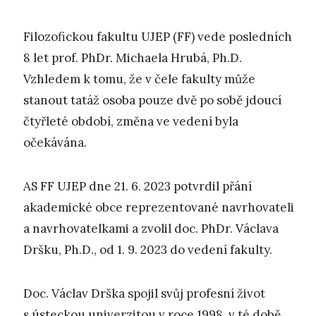
Filozofickou fakultu UJEP (FF) vede posledních
8 let prof. PhDr. Michaela Hrubá, Ph.D.
Vzhledem k tomu, že v čele fakulty může
stanout tatáž osoba pouze dvě po sobě jdoucí
čtyřleté období, změna ve vedení byla
očekávána.
AS FF UJEP dne 21. 6. 2023 potvrdil přání
akademické obce reprezentované navrhovateli
a navrhovatelkami a zvolil doc. PhDr. Václava
Dršku, Ph.D., od 1. 9. 2023 do vedení fakulty.
Doc. Václav Drška spojil svůj profesní život
s ústeckou univerzitou v roce 1998, v té době