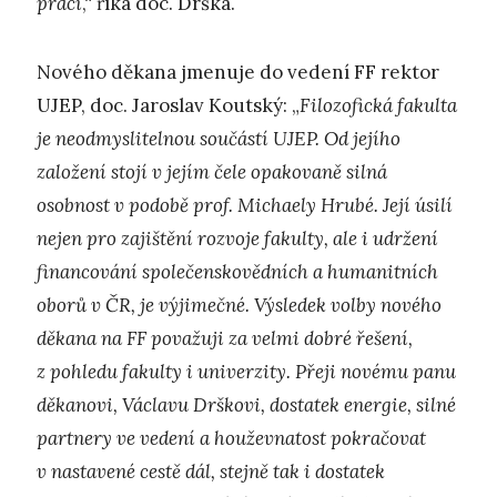
práci
,“ říká doc. Drška.
Nového děkana jmenuje do vedení FF rektor
UJEP, doc. Jaroslav Koutský: „
Filozofická fakulta
je neodmyslitelnou součástí UJEP. Od jejího
založení stojí v jejím čele opakovaně silná
osobnost v podobě prof. Michaely Hrubé. Její úsilí
nejen pro zajištění rozvoje fakulty, ale i udržení
financování společenskovědních a humanitních
oborů v ČR, je výjimečné. Výsledek volby nového
děkana na FF považuji za velmi dobré řešení,
z pohledu fakulty i univerzity. Přeji novému panu
děkanovi, Václavu Drškovi, dostatek energie, silné
partnery ve vedení a houževnatost pokračovat
v nastavené cestě dál, stejně tak i dostatek