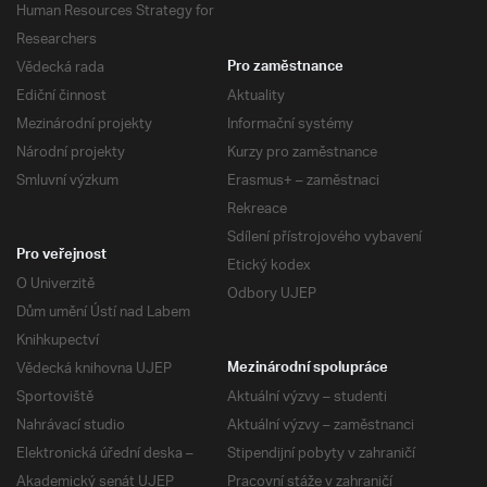
Human Resources Strategy for
Researchers
Vědecká rada
Pro zaměstnance
Ediční činnost
Aktuality
Mezinárodní projekty
Informační systémy
Národní projekty
Kurzy pro zaměstnance
Smluvní výzkum
Erasmus+ – zaměstnaci
Rekreace
Sdílení přístrojového vybavení
Pro veřejnost
Etický kodex
O Univerzitě
Odbory UJEP
Dům umění Ústí nad Labem
Knihkupectví
Vědecká knihovna UJEP
Mezinárodní spolupráce
Sportoviště
Aktuální výzvy – studenti
Nahrávací studio
Aktuální výzvy – zaměstnanci
Elektronická úřední deska –
Stipendijní pobyty v zahraničí
Akademický senát UJEP
Pracovní stáže v zahraničí