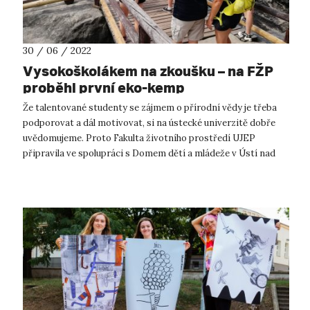
30 / 06 / 2022
Vysokoškolákem na zkoušku – na FŽP
proběhl první eko-kemp
Že talentované studenty se zájmem o přírodní vědy je třeba
podporovat a dál motivovat, si na ústecké univerzitě dobře
uvědomujeme. Proto Fakulta životního prostředí UJEP
připravila ve spolupráci s Domem dětí a mládeže v Ústí nad
Labem první EKO-KEMP – ...