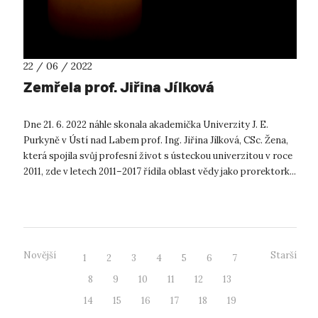
22 / 06 / 2022
Zemřela prof. Jiřina Jílková
Dne 21. 6. 2022 náhle skonala akademička Univerzity J. E.
Purkyně v Ústí nad Labem prof. Ing. Jiřina Jílková, CSc. Žena,
která spojila svůj profesní život s ústeckou univerzitou v roce
2011, zde v letech 2011–2017 řídila oblast vědy jako prorektork...
Novější
Starší
1
2
3
4
5
6
7
8
9
10
11
12
13
14
15
16
17
18
19