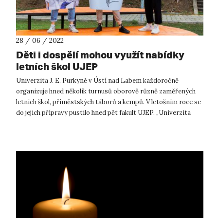
28 / 06 / 2022
Děti i dospělí mohou využít nabídky
letních škol UJEP
Univerzita J. E. Purkyně v Ústí nad Labem každoročně
organizuje hned několik turnusů oborově různě zaměřených
letních škol, příměstských táborů a kempů. V letošním roce se
do jejich přípravy pustilo hned pět fakult UJEP. „Univerzita
nemá nikdy zavř...