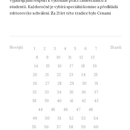
Vyjadřují jimi respekt k vykonané práci zaměstnanců a
studentů. Každoročně je vybírá speciální komise a předkládá
rektorovi ke schválení. Za 21 let této tradice bylo Cenami
rektora ohodno...
Novější
Starší
1
2
3
4
5
6
7
8
9
10
11
12
13
14
15
16
17
18
19
20
21
22
23
24
25
26
27
28
29
30
31
32
33
34
35
36
37
38
39
40
41
42
43
44
45
46
47
48
49
50
51
52
53
54
55
56
57
58
59
60