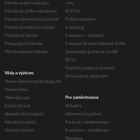
Fakulta umění a designu
roku
Fakulta strojního inženýrství
IS STAG
Fakulta zdravotnických studií
Průkaz studenta
Fakulta životního prostředí
E-learning
Filozofická fakulta
Erasmus+ – studenti
Pedagogická fakulta
Erasmus Student Network (ESN)
Přírodovědecká fakulta
Studentská grantová soutěž
(SVV)
Finanční podpora studentů
Věda a výzkum
Stravování a ubytování
Human Resources Strategy for
Researchers
Vědecká rada
Pro zaměstnance
Ediční činnost
Aktuality
Mezinárodní projekty
Informační systémy
Národní projekty
Kurzy pro zaměstnance
Smluvní výzkum
Erasmus+ – zaměstnaci
Rekreace