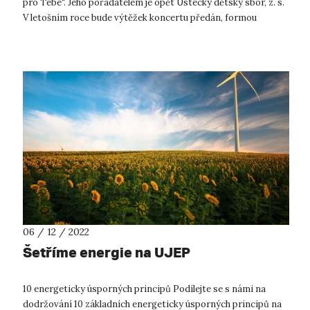
pro Tebe“. Jeho pořadatelem je opět Ústecký dětský sbor, z. s.
V letošním roce bude výtěžek koncertu předán, formou
jednoho šeku...
06 / 12 / 2022
Šetříme energie na UJEP
10 energeticky úsporných principů Podílejte se s námi na
dodržování 10 základních energeticky úsporných principů na