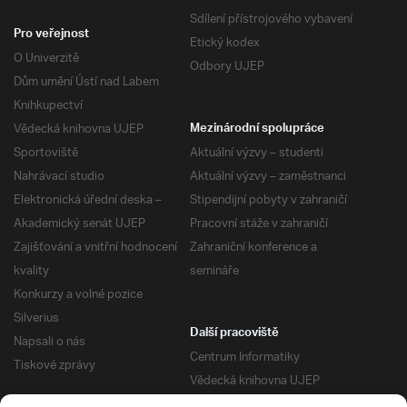
Sdílení přístrojového vybavení
Pro veřejnost
Etický kodex
O Univerzitě
Odbory UJEP
Dům umění Ústí nad Labem
Knihkupectví
Vědecká knihovna UJEP
Mezinárodní spolupráce
Sportoviště
Aktuální výzvy – studenti
Nahrávací studio
Aktuální výzvy – zaměstnanci
Elektronická úřední deska –
Stipendijní pobyty v zahraničí
Akademický senát UJEP
Pracovní stáže v zahraničí
Zajišťování a vnitřní hodnocení
Zahraniční konference a
kvality
semináře
Konkurzy a volné pozice
Silverius
Další pracoviště
Napsali o nás
Centrum Informatiky
Tiskové zprávy
Vědecká knihovna UJEP
Správa kolejí a menz