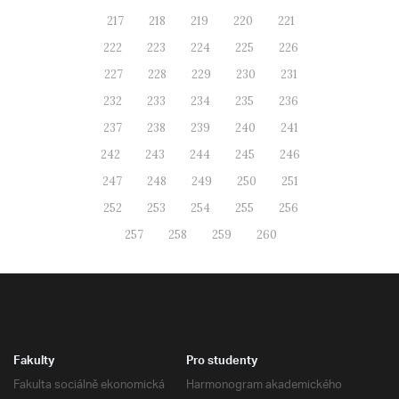
217
218
219
220
221
222
223
224
225
226
227
228
229
230
231
232
233
234
235
236
237
238
239
240
241
242
243
244
245
246
247
248
249
250
251
252
253
254
255
256
257
258
259
260
Fakulty
Pro studenty
Fakulta sociálně ekonomická
Harmonogram akademického