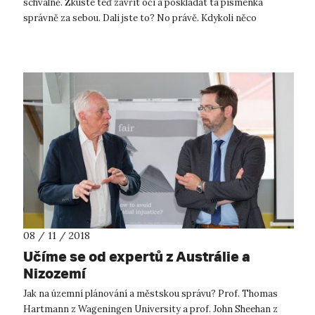
schválně. Zkuste teď zavřít oči a poskládat ta písmenka
správně za sebou. Dali jste to? No právě. Kdykoli něco
organizují naši kolegové z ...
08 / 11 / 2018
Učíme se od expertů z Austrálie a
Nizozemí
Jak na územní plánování a městskou správu? Prof. Thomas
Hartmann z Wageningen University a prof. John Sheehan z