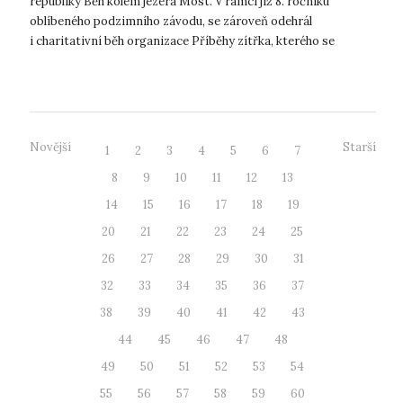
republiky Běh kolem jezera Most. V rámci již 8. ročníku
oblíbeného podzimního závodu, se zároveň odehrál
i charitativní běh organizace Příběhy zítřka, kterého se
účastnilo 20 dětí z celkem...
Novější
Starší
1
2
3
4
5
6
7
8
9
10
11
12
13
14
15
16
17
18
19
20
21
22
23
24
25
26
27
28
29
30
31
32
33
34
35
36
37
38
39
40
41
42
43
44
45
46
47
48
49
50
51
52
53
54
55
56
57
58
59
60