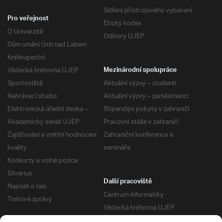
Sdílení přístrojového vybavení
Pro veřejnost
Etický kodex
O Univerzitě
Odbory UJEP
Dům umění Ústí nad Labem
Knihkupectví
Vědecká knihovna UJEP
Mezinárodní spolupráce
Sportoviště
Aktuální výzvy – studenti
Nahrávací studio
Aktuální výzvy – zaměstnanci
Elektronická úřední deska –
Stipendijní pobyty v zahraničí
Akademický senát UJEP
Pracovní stáže v zahraničí
Zajišťování a vnitřní hodnocení
Zahraniční konference a
kvality
semináře
Konkurzy a volné pozice
Silverius
Další pracoviště
Napsali o nás
Centrum Informatiky
Tiskové zprávy
Vědecká knihovna UJEP
Správa kolejí a menz