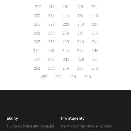
217
218
219
220
221
222
223
224
225
226
227
228
229
230
231
232
233
234
235
236
237
238
239
240
241
242
243
244
245
246
247
248
249
250
251
252
253
254
255
256
257
258
259
260
Fakulty
Pro studenty
Fakulta sociálně ekonomická
Harmonogram akademického