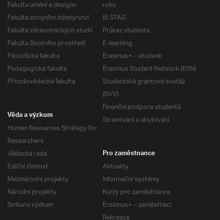
Fakulta umění a designu
roku
Fakulta strojního inženýrství
IS STAG
Fakulta zdravotnických studií
Průkaz studenta
Fakulta životního prostředí
E-learning
Filozofická fakulta
Erasmus+ – studenti
Pedagogická fakulta
Erasmus Student Network (ESN)
Přírodovědecká fakulta
Studentská grantová soutěž
(SVV)
Finanční podpora studentů
Věda a výzkum
Stravování a ubytování
Human Resources Strategy for
Researchers
Vědecká rada
Pro zaměstnance
Ediční činnost
Aktuality
Mezinárodní projekty
Informační systémy
Národní projekty
Kurzy pro zaměstnance
Smluvní výzkum
Erasmus+ – zaměstnaci
Rekreace