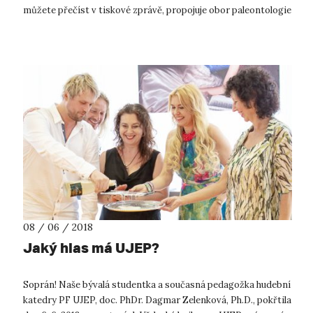
můžete přečíst v tiskové zprávě, propojuje obor paleontologie
s moderní ochr...
08 / 06 / 2018
Jaký hlas má UJEP?
Soprán! Naše bývalá studentka a současná pedagožka hudební
katedry PF UJEP, doc. PhDr. Dagmar Zelenková, Ph.D., pokřtila