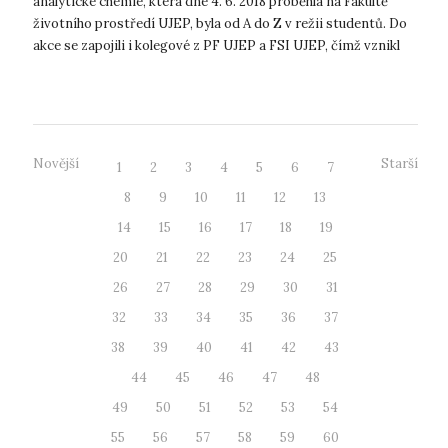
analytické chemie, která dne 4. 6. 2018 proběhla na Fakultě
životního prostředí UJEP, byla od A do Z v režii studentů. Do
akce se zapojili i kolegové z PF UJEP a FSI UJEP, čímž vznikl
živý interfakul...
Novější
Starší
1
2
3
4
5
6
7
8
9
10
11
12
13
14
15
16
17
18
19
20
21
22
23
24
25
26
27
28
29
30
31
32
33
34
35
36
37
38
39
40
41
42
43
44
45
46
47
48
49
50
51
52
53
54
55
56
57
58
59
60