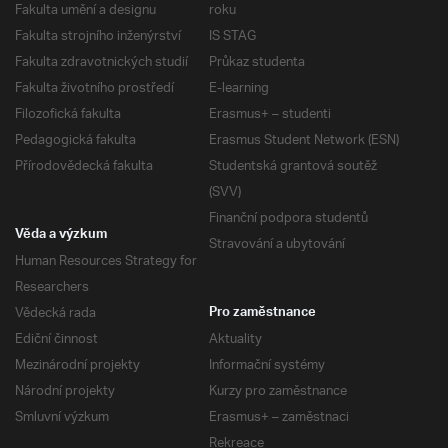
Fakulta umění a designu
roku
Fakulta strojního inženýrství
IS STAG
Fakulta zdravotnických studií
Průkaz studenta
Fakulta životního prostředí
E-learning
Filozofická fakulta
Erasmus+ – studenti
Pedagogická fakulta
Erasmus Student Network (ESN)
Přírodovědecká fakulta
Studentská grantová soutěž
(SVV)
Finanční podpora studentů
Věda a výzkum
Stravování a ubytování
Human Resources Strategy for
Researchers
Vědecká rada
Pro zaměstnance
Ediční činnost
Aktuality
Mezinárodní projekty
Informační systémy
Národní projekty
Kurzy pro zaměstnance
Smluvní výzkum
Erasmus+ – zaměstnaci
Rekreace