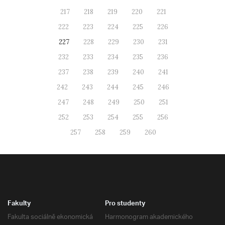
217
218
219
220
221
222
223
224
225
226
227
228
229
230
231
232
233
234
235
236
237
238
239
240
241
242
243
244
245
246
247
248
249
250
251
252
253
254
255
256
257
258
259
260
Fakulty
Pro studenty
Fakulta sociálně ekonomická
Harmonogram akademického