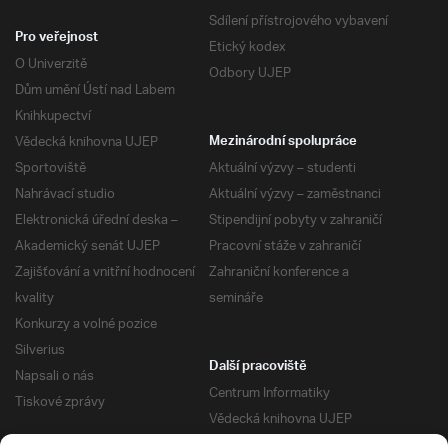
Sdílení přístrojového vybavení
Pro veřejnost
Etický kodex
O Univerzitě
Odbory UJEP
Dům umění Ústí nad Labem
Knihkupectví
Vědecká knihovna UJEP
Mezinárodní spolupráce
Sportoviště
Aktuální výzvy – studenti
Nahrávací studio
Aktuální výzvy – zaměstnanci
Elektronická úřední deska –
Stipendijní pobyty v zahraničí
Akademický senát UJEP
Pracovní stáže v zahraničí
Zajišťování a vnitřní hodnocení
Zahraniční konference a
kvality
semináře
Konkurzy a volné pozice
Silverius
Další pracoviště
Napsali o nás
Centrum Informatiky
Tiskové zprávy
Vědecká knihovna UJEP
Správa kolejí a menz