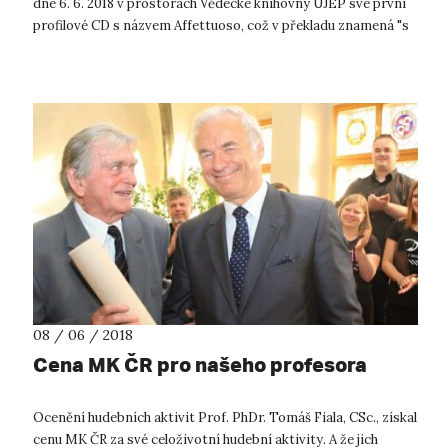
dne 6. 6. 2018 v prostorách Vědecké knihovny UJEP své první
profilové CD s názvem Affettuoso, což v překladu znamená "s
citem". CD...
08 / 06 / 2018
Cena MK ČR pro našeho profesora
Ocenění hudebních aktivit Prof. PhDr. Tomáš Fiala, CSc., získal
cenu MK ČR za své celoživotní hudební aktivity. A že jich