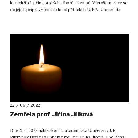
letních škol, příměstských táborů a kempů. V letošním roce se
do jejich přípravy pustilo hned pět fakult UJEP. „Univerzita
nemá nikdy zavř...
22 / 06 / 2022
Zemřela prof. Jiřina Jílková
Dne 21. 6. 2022 náhle skonala akademička Univerzity J. E.
Purkyně v Ústí nad Labem prof. Ing. Jiřina Jílková, CSc. Žena,