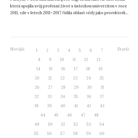
která spojila svůj profesní život s ústeckou univerzitou v roce
2011, zde v letech 2011–2017 řídila oblast vědy jako prorektork...
Novější
Starší
1
2
3
4
5
6
7
8
9
10
11
12
13
14
15
16
17
18
19
20
21
22
23
24
25
26
27
28
29
30
31
32
33
34
35
36
37
38
39
40
41
42
43
44
45
46
47
48
49
50
51
52
53
54
55
56
57
58
59
60