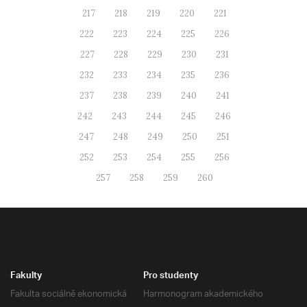
217
218
219
220
221
222
223
224
225
226
227
228
229
230
231
232
233
234
235
236
237
238
239
240
241
242
243
244
245
246
247
248
249
250
251
252
253
254
255
256
257
258
259
260
Fakulty
Pro studenty
Fakulta sociálně ekonomická
Harmonogram akademického