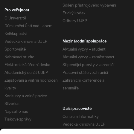
Sdílení přístrojového vybavení
Pro veřejnost
Etický kodex
O Univerzitě
Odbory UJEP
Dům umění Ústí nad Labem
Knihkupectví
Vědecká knihovna UJEP
Mezinárodní spolupráce
Sportoviště
Aktuální výzvy – studenti
Nahrávací studio
Aktuální výzvy – zaměstnanci
Elektronická úřední deska –
Stipendijní pobyty v zahraničí
Akademický senát UJEP
Pracovní stáže v zahraničí
Zajišťování a vnitřní hodnocení
Zahraniční konference a
kvality
semináře
Konkurzy a volné pozice
Silverius
Další pracoviště
Napsali o nás
Centrum Informatiky
Tiskové zprávy
Vědecká knihovna UJEP
Správa kolejí a menz