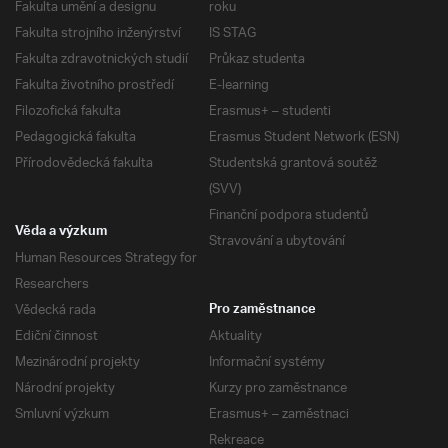
Fakulta umění a designu
roku
Fakulta strojního inženýrství
IS STAG
Fakulta zdravotnických studií
Průkaz studenta
Fakulta životního prostředí
E-learning
Filozofická fakulta
Erasmus+ – studenti
Pedagogická fakulta
Erasmus Student Network (ESN)
Přírodovědecká fakulta
Studentská grantová soutěž
(SVV)
Finanční podpora studentů
Věda a výzkum
Stravování a ubytování
Human Resources Strategy for
Researchers
Vědecká rada
Pro zaměstnance
Ediční činnost
Aktuality
Mezinárodní projekty
Informační systémy
Národní projekty
Kurzy pro zaměstnance
Smluvní výzkum
Erasmus+ – zaměstnaci
Rekreace