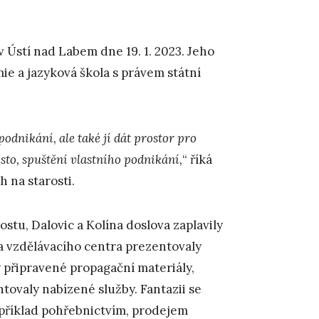
 v Ústí nad Labem dne 19. 1. 2023. Jeho
e a jazyková škola s právem státní
odnikání, ale také jí dát prostor pro
sto, spuštění vlastního podnikání,
“ říká
 na starosti.
stu, Dalovic a Kolína doslova zaplavily
a vzdělávacího centra prezentovaly
y připravené propagační materiály,
tovaly nabízené služby. Fantazii se
například pohřebnictvím, prodejem