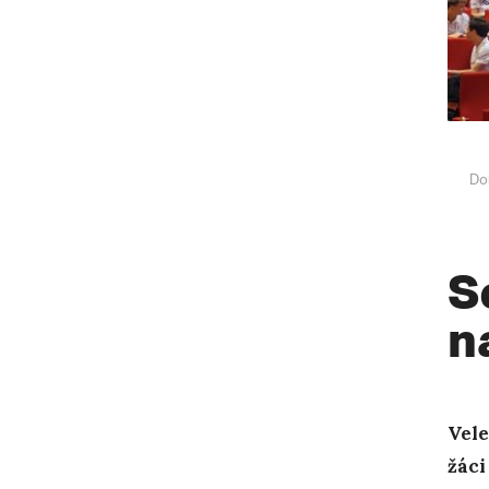
Do
S
n
Vele
žáci