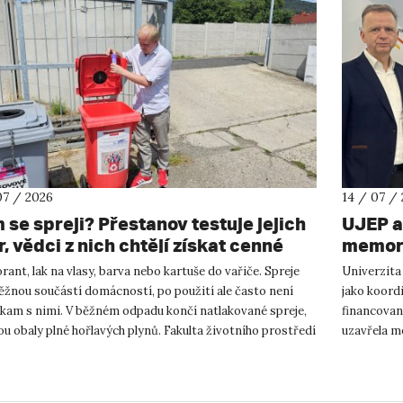
07 / 2026
14 / 07 /
 se spreji? Přestanov testuje jejich
UJEP a
, vědci z nich chtějí získat cenné
memora
y
podnik
ant, lak na vlasy, barva nebo kartuše do vařiče. Spreje
Univerzita
výzku
ěžnou součástí domácností, po použití ale často není
jako koor
 kam s nimi. V běžném odpadu končí natlakované spreje,
financovan
ou obaly plné hořlavých plynů. Fakulta životního prostředí
uzavřela m
podnikání a