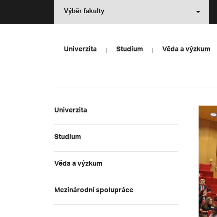
Výběr fakulty
Univerzita
Studium
Věda a výzkum
Univerzita
Studium
Věda a výzkum
Mezinárodní spolupráce