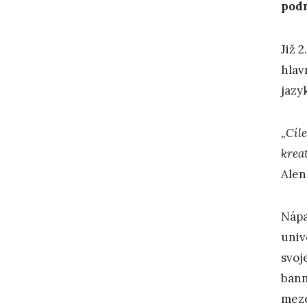
podn
Již 
hlav
jazy
„Cíle
kreat
Alen
Nápa
univ
svoj
bann
meze