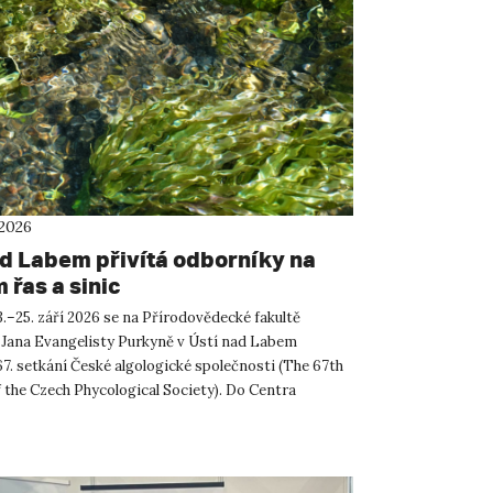
 2026
ad Labem přivítá odborníky na
 řas a sinic
.–25. září 2026 se na Přírodovědecké fakultě
 Jana Evangelisty Purkyně v Ústí nad Labem
67. setkání České algologické společnosti (The 67th
 the Czech Phycological Society). Do Centra
ných a technickýc...