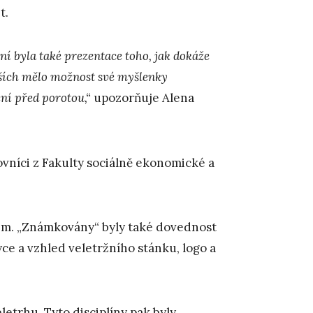
t.
ní byla také prezentace toho, jak dokáže
pších mělo možnost své myšlenky
ní před porotou,“
upozorňuje Alena
vníci z Fakulty sociálně ekonomické a
em. „Známkovány“ byly také dovednost
e a vzhled veletržního stánku, logo a
letrhu. Tyto disciplíny pak byly