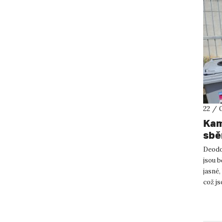
22 / 
Kam
sběr
kov
Deodor
jsou b
jasné,
což js
UJ...