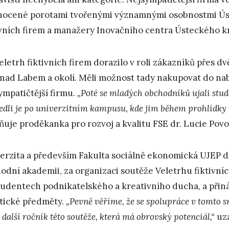
ocené porotami tvořenými významnými osobnostmi Úst
ivních firem a manažery Inovačního centra Ústeckého kr
eletrh fiktivních firem dorazilo v roli zákazníků přes dvě
 nad Labem a okolí. Měli možnost tady nakupovat do na
ympatičtější firmu.
„Poté se mladých obchodníků ujali stud
edli je po univerzitním kampusu, kde jim během prohlídky 
ňuje proděkanka pro rozvoj a kvalitu FSE dr. Lucie Povo
erzita a především Fakulta sociálně ekonomická UJEP d
odní akademii, za organizaci soutěže Veletrhu fiktivníc
tudentech podnikatelského a kreativního ducha, a přináš
tické předměty.
„Pevně věříme, že se spolupráce v tomto s
 další ročník této soutěže, která má obrovský potenciál,“
uza