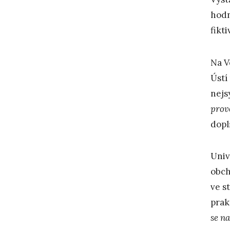
hodn
fikt
Na V
Ústí
nejs
prov
dopl
Univ
obch
ve s
prak
se na