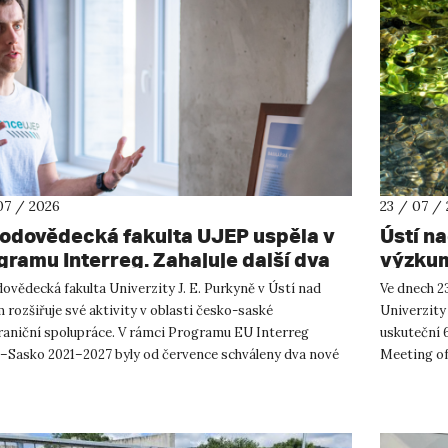
07 / 2026
23 / 07 /
rodovědecká fakulta UJEP uspěla v
Ústí n
gramu Interreg. Zahajuje další dva
výzkum
shraniční projekty se saskými
ovědecká fakulta Univerzity J. E. Purkyně v Ústí nad
Ve dnech 23
tnery
rozšiřuje své aktivity v oblasti česko-saské
Univerzity
raniční spolupráce. V rámci Programu EU Interreg
uskuteční 
–Sasko 2021–2027 byly od července schváleny dva nové
Meeting of
ty, které propojí české ...
přírodověd