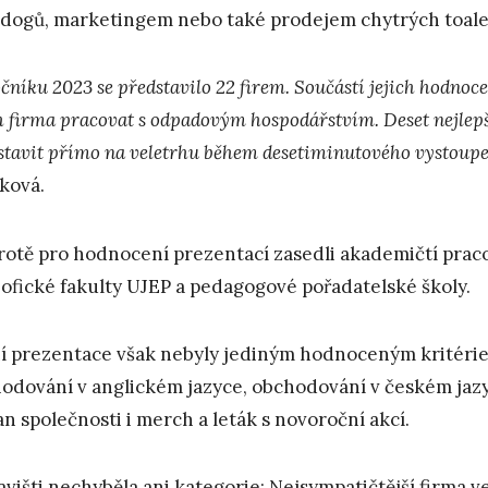
dogů, marketingem nebo také prodejem chytrých toale
čníku 2023 se představilo 22 firem. Součástí jejich hodnoce
ch firma pracovat s odpadovým hospodářstvím. Deset nejle
stavit přímo na veletrhu během desetiminutového vystoupe
ková.
rotě pro hodnocení prezentací zasedli akademičtí praco
zofické fakulty UJEP a pedagogové pořadatelské školy.
í prezentace však nebyly jediným hodnoceným kritéri
odování v anglickém jazyce, obchodování v českém jazyc
an společnosti i merch a leták s novoroční akcí.
avišti nechyběla ani kategorie: Nejsympatičtější firma ve