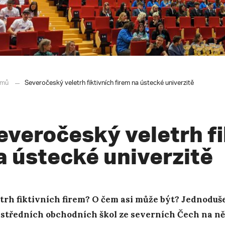
mů
Severočeský veletrh fiktivních firem na ústecké univerzitě
everočeský veletrh fi
a ústecké univerzitě
trh fiktivních firem? O čem asi může být? Jednoduše
 středních obchodních škol ze severních Čech na n