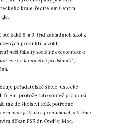
eckého kraje, ředitelem Centra
aje.
 stě žáků 8. a 9. tříd základních škol z
bízených produktů a volit
enti naší fakulty sociálně ekonomické a
univerzitu kompletně představili“
,
lná.
ěkuje pořadatelské škole, ústecké
h firem, protože tato soutěž probouzí
í tak do školství tolik potřebné
měru bude ještě více prohlubovat, a těšíme
vírá děkan FSE dr. Ondřej Moc.