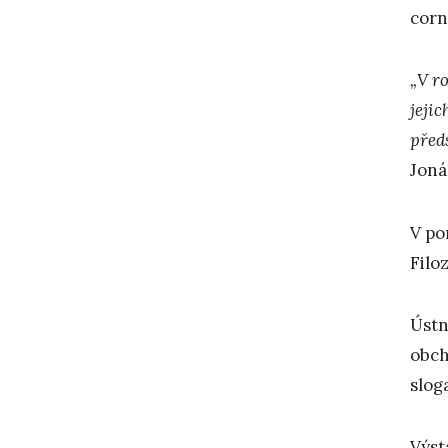
corn
„V ro
jeji
před
Joná
V po
Filo
Ústn
obch
slog
Výst