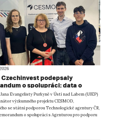
 2026
 Czechinvest podepsaly
ndum o spolupráci: data o
atelském prostředí posílí
 Jana Evangelisty Purkyně v Ústí nad Labem (UJEP)
m CESMOD
dinátor výzkumného projektu CESMOD,
ého se státní podporou Technologické agentury ČR,
emorandum o spolupráci s Agenturou pro podporu
 investic CzechInve...