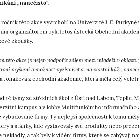
ikání „nanečisto“.
2. ročník této akce vyvrcholil na Univerzitě J. E. Purkyně
ním organizátorem byla letos ústecká Obchodní akademi
kové zkoušky.
m této akce je nejen podpořit zájem mezi mládeží v oblasti p
ivní myšlení a možnost vyzkoušet si na vlastní kůži, naneči
a Jonáková z obchodní akademie, která měla celý veletrh
dité týmy ze středních škol z Ústí nad Labem, Teplic, Mo
erzitní kampus a v lobby Multifunkčního informačního 
e vybudované firmy. Ty nejlepší společnosti k tomu měl
ery a stánky, kde vystavovaly své produkty nebo prezen
 nekladly, a tak byly k vidění firmy, které se zabývají 