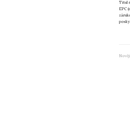
Titul 
EPC (
záruko
posky
Jana E
Nověj