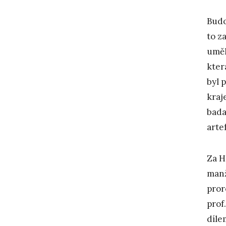
Budo
to z
uměl
kter
byl 
kraj
bada
arte
Za H
manž
pror
prof
díle