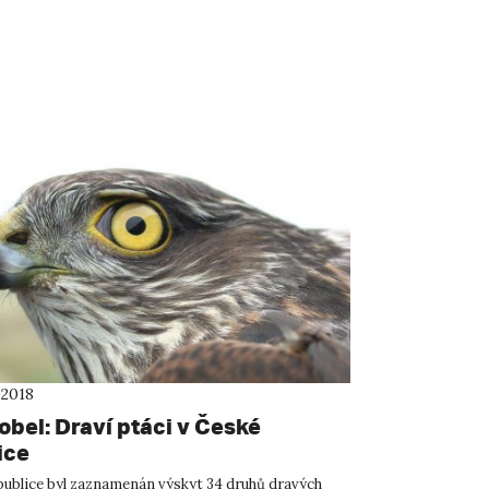
 2018
obel: Draví ptáci v České
ice
publice byl zaznamenán výskyt 34 druhů dravých