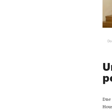
Do
U
p
Dne 
Hous