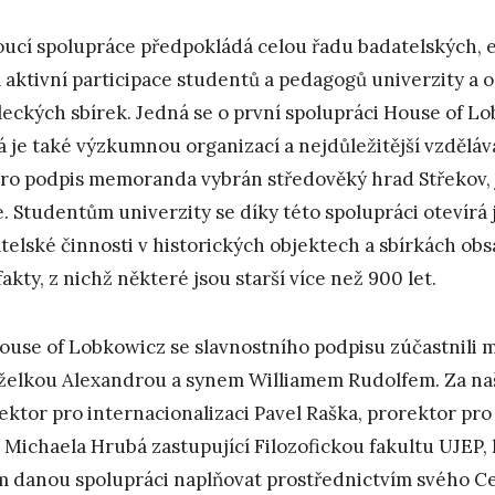
ucí spolupráce předpokládá celou řadu badatelských, 
a aktivní participace studentů a pedagogů univerzity a
eckých sbírek. Jedná se o první spolupráci House of Lo
á je také výzkumnou organizací a nejdůležitější vzděláva
pro podpis memoranda vybrán středověký hrad Střekov,
e. Studentům univerzity se díky této spolupráci oteví
telské činnosti v historických objektech a sbírkách ob
fakty, z nichž některé jsou starší více než 900 let.
ouse of Lobkowicz se slavnostního podpisu zúčastnili 
elkou Alexandrou a synem Williamem Rudolfem. Za naši
ektor pro internacionalizaci Pavel Raška, prorektor pro r
. Michaela Hrubá zastupující Filozofickou fakultu UJEP,
m danou spolupráci naplňovat prostřednictvím svého Ce