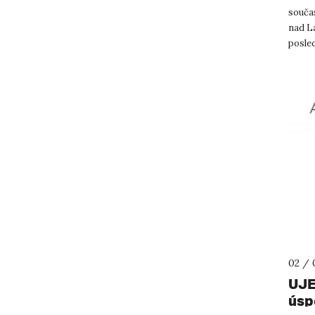
součas
nad L
posled
Donath
02 / 
UJE
úsp