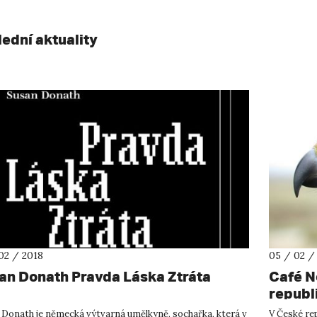
lední aktuality
02 / 2018
05 / 02 /
an Donath Pravda Láska Ztráta
Café N
republ
 Donath je německá výtvarná umělkyně, sochařka, která v
V České re