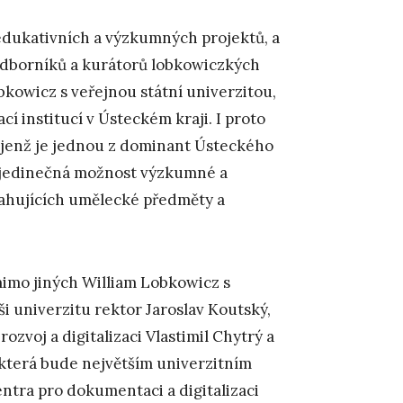
edukativních a výzkumných projektů, a
 odborníků a kurátorů lobkowiczkých
bkowicz s veřejnou státní univerzitou,
cí institucí v Ústeckém kraji. I proto
 jenž je jednou z dominant Ústeckého
rá jedinečná možnost výzkumné a
sahujících umělecké předměty a
mimo jiných William Lobkowicz s
 univerzitu rektor Jaroslav Koutský,
ozvoj a digitalizaci Vlastimil Chytrý a
 která bude největším univerzitním
ntra pro dokumentaci a digitalizaci