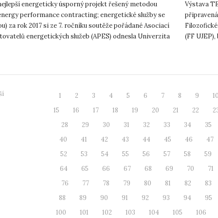
nejlepší energeticky úsporný projekt řešený metodou
Výstava T
energy performance contracting; energetické služby se
připravená
u) za rok 2017 si ze 7. ročníku soutěže pořádané Asociací
Filozofické
tovatelů energetických služeb (APES) odnesla Univerzita
(FF UJEP),
vang...
výstavních 
ší
1
2
3
4
5
6
7
8
9
1
15
16
17
18
19
20
21
22
2
28
29
30
31
32
33
34
35
40
41
42
43
44
45
46
47
52
53
54
55
56
57
58
59
64
65
66
67
68
69
70
71
76
77
78
79
80
81
82
83
88
89
90
91
92
93
94
95
100
101
102
103
104
105
106