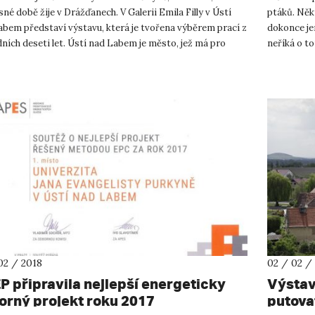
né době žije v Drážďanech. V Galerii Emila Filly v Ústí
ptáků. Někt
abem představí výstavu, která je tvořena výběrem prací z
dokonce jen
ních deseti let. Ústí nad Labem je město, jež má pro
neříká o to
 z...
tom ve čtvr
02 / 2018
02 / 02 /
P připravila nejlepší energeticky
Výstav
orný projekt roku 2017
putova