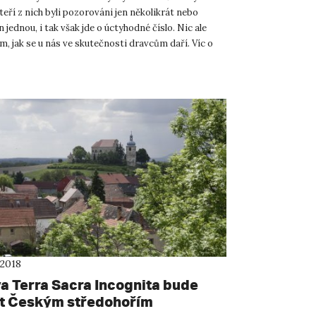
eří z nich byli pozorováni jen několikrát nebo
 jednou, i tak však jde o úctyhodné číslo. Nic ale
m, jak se u nás ve skutečnosti dravcům daří. Víc o
te...
 2018
a Terra Sacra Incognita bude
t Českým středohořím