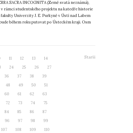
ERRA SACRA INCOGNITA (Země svatá neznámá),
 v rámci studentského projektu na katedře historie
 fakulty Univerzity J. E. Purkyně v Ústí nad Labem
 bude během roku putovat po Ústeckém kraji. Osm
panelů p...
Starší
0
11
12
13
14
3
24
25
26
27
36
37
38
39
48
49
50
51
60
61
62
63
72
73
74
75
84
85
86
87
96
97
98
99
107
108
109
110