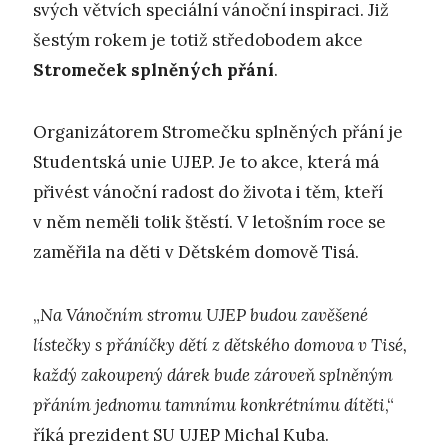
svých větvích speciální vánoční inspiraci. Již
šestým rokem je totiž středobodem akce
Stromeček splněných přání
.
Organizátorem Stromečku splněných přání je
Studentská unie UJEP. Je to akce, která má
přivést vánoční radost do života i těm, kteří
v něm neměli tolik štěstí. V letošním roce se
zaměřila na děti v Dětském domově Tisá.
„
N
a Vánočním stromu UJEP budou zavěšené
lístečky s přáníčky dětí z dětského domova v Tisé,
každý zakoupený dárek bude zároveň splněným
přáním jednomu tamnímu konkrétnímu dítěti
,“
říká prezident SU UJEP Michal Kuba.