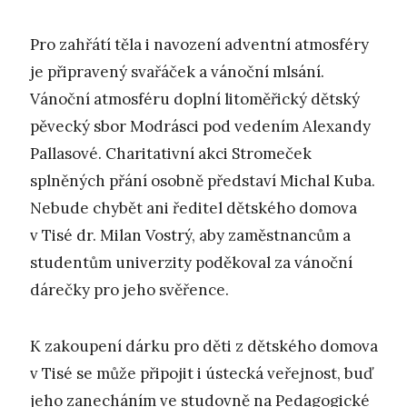
Pro zahřátí těla i navození adventní atmosféry
je připravený svařáček a vánoční mlsání.
Vánoční atmosféru doplní litoměřický dětský
pěvecký sbor Modrásci pod vedením Alexandy
Pallasové. Charitativní akci Stromeček
splněných přání osobně představí Michal Kuba.
Nebude chybět ani ředitel dětského domova
v Tisé dr. Milan Vostrý, aby zaměstnancům a
studentům univerzity poděkoval za vánoční
dárečky pro jeho svěřence.
K zakoupení dárku pro děti z dětského domova
v Tisé se může připojit i ústecká veřejnost, buď
jeho zanecháním ve studovně na Pedagogické