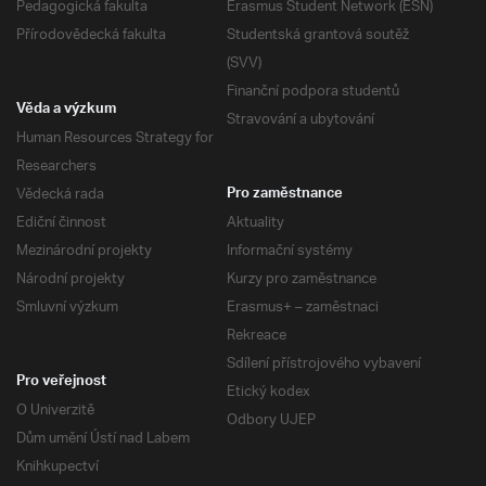
Pedagogická fakulta
Erasmus Student Network (ESN)
Přírodovědecká fakulta
Studentská grantová soutěž
(SVV)
Finanční podpora studentů
Věda a výzkum
Stravování a ubytování
Human Resources Strategy for
Researchers
Vědecká rada
Pro zaměstnance
Ediční činnost
Aktuality
Mezinárodní projekty
Informační systémy
Národní projekty
Kurzy pro zaměstnance
Smluvní výzkum
Erasmus+ – zaměstnaci
Rekreace
Sdílení přístrojového vybavení
Pro veřejnost
Etický kodex
O Univerzitě
Odbory UJEP
Dům umění Ústí nad Labem
Knihkupectví