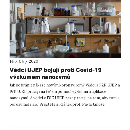
14 / 04 / 2020
Vědci UJEP bojují proti Covid-19
výzkumem nanozymů
Jak se bránit nákaze novým koronavirem? Vědci z FŽP UJEP a
PřF UJEP pracují na řešení pomocí výzkumu a aplikace
nanozymů. A vědci z FSE UJEP zase pracují na tom, aby tomu
porozuměl i laik. Přečtěte si článek prof. Pavla Janoše,
zpracovaný do laikům ...