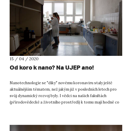
15 / 04 / 2020
Od koro k nano? Na UJEP ano!
Nanotechnologie se "díky" novému koronaviru staly ještě
aktuálnějším tématem, než jakým již v posledních letech pro
svůj dynamický rozvoj byly. I vědci na našich fakultách
(přírodovědecké a životního prostředí) k tomu mají hodně co
říci. A hlavně co dě...