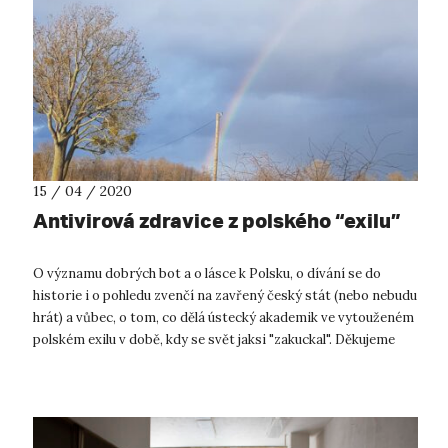
15 / 04 / 2020
Antivirová zdravice z polského “exilu”
O významu dobrých bot a o lásce k Polsku, o dívání se do
historie i o pohledu zvenčí na zavřený český stát (nebo nebudu
hrát) a vůbec, o tom, co dělá ústecký akademik ve vytouženém
polském exilu v době, kdy se svět jaksi "zakuckal". Děkujeme
Mgr. Davi...