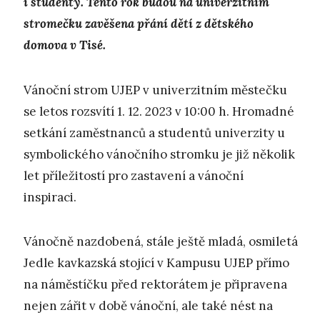
i studenty. Tento rok budou na univerzitním
stromečku zavěšena přání dětí z dětského
domova v Tisé.
Vánoční strom UJEP v univerzitním městečku
se letos rozsvítí 1. 12. 2023 v 10:00 h. Hromadné
setkání zaměstnanců a studentů univerzity u
symbolického vánočního stromku je již několik
let příležitostí pro zastavení a vánoční
inspiraci.
Vánočně nazdobená, stále ještě mladá, osmiletá
Jedle kavkazská stojící v Kampusu UJEP přímo
na náměstíčku před rektorátem je připravena
nejen zářit v době vánoční, ale také nést na