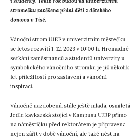
i studenty. Tento rok budou na univerzitním
stromečku zavěšena přání dětí z dětského
domova v Tisé.
Vánoční strom UJEP v univerzitním městečku
se letos rozsvítí 1. 12. 2023 v 10:00 h. Hromadné
setkání zaměstnanců a studentů univerzity u
symbolického vánočního stromku je již několik
let příležitostí pro zastavení a vánoční
inspiraci.
Vánočně nazdobená, stále ještě mladá, osmiletá
Jedle kavkazská stojící v Kampusu UJEP přímo
na náměstíčku před rektorátem je připravena
nejen zářit v době vánoční, ale také nést na