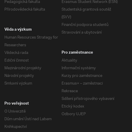
Pedagogická fakulta
Erasmus Student Network (ESN)
Přírodovědecká fakulta
Studentská grantová soutěž
(SVV)
Finanční podpora studentů
Věda a výzkum
Stravování a ubytování
Human Resources Strategy for
Researchers
Vědecká rada
Pro zaměstnance
Ediční činnost
Aktuality
Mezinárodní projekty
Informační systémy
Národní projekty
Kurzy pro zaměstnance
Smluvní výzkum
Erasmus+ – zaměstnaci
Rekreace
Sdílení přístrojového vybavení
Pro veřejnost
Etický kodex
O Univerzitě
Odbory UJEP
Dům umění Ústí nad Labem
Knihkupectví