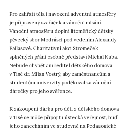
Pro zahřátí těla i navození adventní atmosféry
je připravený svařáček a vánoční mlsání.
Vánoční atmosféru doplní litoměřický dětský
pěvecký sbor Modrásci pod vedením Alexandy
Pallasové. Charitativní akci Stromeček
splněných přání osobně představí Michal Kuba.
Nebude chybět ani ředitel dětského domova
v Tisé dr. Milan Vostrý, aby zaměstnancům a
studentům univerzity poděkoval za vánoční
dárečky pro jeho svěřence.
K zakoupení dárku pro děti z dětského domova
v Tisé se může připojit i ústecká veřejnost, buď
jeho zanecháním ve studovně na Pedagogické