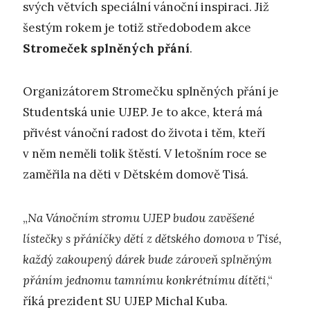
svých větvích speciální vánoční inspiraci. Již
šestým rokem je totiž středobodem akce
Stromeček splněných přání
.
Organizátorem Stromečku splněných přání je
Studentská unie UJEP. Je to akce, která má
přivést vánoční radost do života i těm, kteří
v něm neměli tolik štěstí. V letošním roce se
zaměřila na děti v Dětském domově Tisá.
„
N
a Vánočním stromu UJEP budou zavěšené
lístečky s přáníčky dětí z dětského domova v Tisé,
každý zakoupený dárek bude zároveň splněným
přáním jednomu tamnímu konkrétnímu dítěti
,“
říká prezident SU UJEP Michal Kuba.