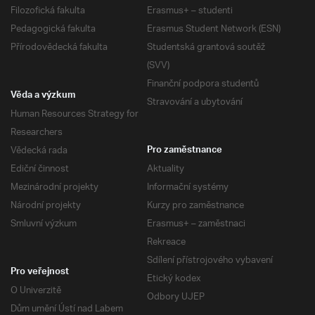
Filozofická fakulta
Erasmus+ – studenti
Pedagogická fakulta
Erasmus Student Network (ESN)
Přírodovědecká fakulta
Studentská grantová soutěž
(SVV)
Finanční podpora studentů
Věda a výzkum
Stravování a ubytování
Human Resources Strategy for
Researchers
Vědecká rada
Pro zaměstnance
Ediční činnost
Aktuality
Mezinárodní projekty
Informační systémy
Národní projekty
Kurzy pro zaměstnance
Smluvní výzkum
Erasmus+ – zaměstnaci
Rekreace
Sdílení přístrojového vybavení
Pro veřejnost
Etický kodex
O Univerzitě
Odbory UJEP
Dům umění Ústí nad Labem