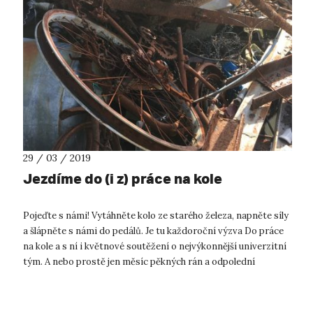
29 / 03 / 2019
Jezdíme do (i z) práce na kole
Pojeďte s námi! Vytáhněte kolo ze starého železa, napněte síly
a šlápněte s námi do pedálů. Je tu každoroční výzva Do práce
na kole a s ní i květnové soutěžení o nejvýkonnější univerzitní
tým. A nebo prostě jen měsíc pěkných rán a odpolední
strávených...