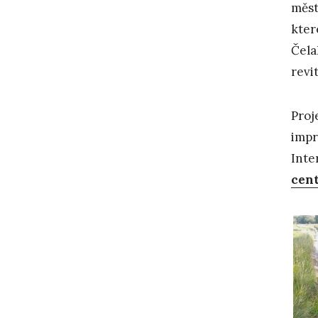
měst
kter
Čela
revi
Proj
impr
Inte
cent