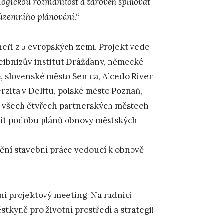
ologickou rozmanitost a zároveň splňovat
 územního plánování
.“
rtneři z 5 evropských zemí. Projekt vede
Leibnizův institut Drážďany, německé
, slovenské město Senica, Alcedo River
rzita v Delftu, polské město Poznaň,
e všech čtyřech partnerských městech
 mít podobu plánů obnovy městských
ční stavební práce vedoucí k obnově
dní projektový meeting. Na radnici
tkyně pro životní prostředí a strategii