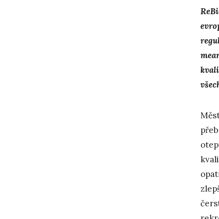
ReBi
evro
regu
mean
kval
všec
Měst
přeb
otep
kval
opat
zlep
čers
rekr