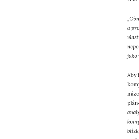
„Obn
a pr
vlas
nepo
jako
Aby 
komp
názo
plán
anal
komp
blíz