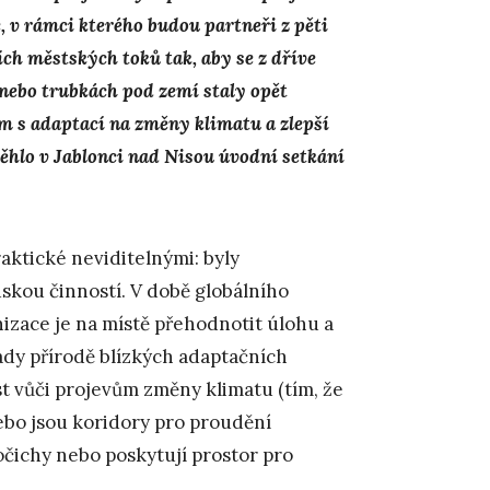
 v rámci kterého budou partneři z pěti
 městských toků tak, aby se z dříve
nebo trubkách pod zemí staly opět
m s adaptací na změny klimatu a zlepší
běhlo v Jablonci nad Nisou úvodní setkání
aktické neviditelnými: byly
dskou činností. V době globálního
anizace je na místě přehodnotit úlohu a
ady přírodě blízkých adaptačních
st vůči projevům změny klimatu (tím, že
ebo jsou koridory pro proudění
vočichy nebo poskytují prostor pro