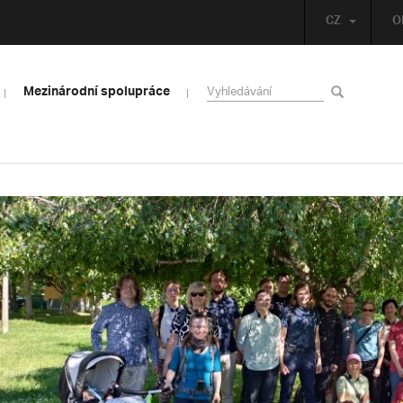
CZ
O
Mezinárodní spolupráce