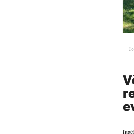
Do
V
r
e
Inst