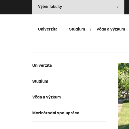
Výběr fakulty
Univerzita
Studium
Věda a výzkum
Univerzita
Studium
Věda a výzkum
Mezinárodní spolupráce