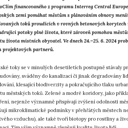
oClim financovaného z programu Interreg Central Europe,
pských zemí pomáhat městům s plánováním obnovy menších
lovaných toků proudících v rovných betonových korytech 
drující potoky plné života, které zároveň pomohou městů
itu života místních obyvatel. Ve dnech 24.–25. 6. 2024 pro
h projektových partnerů.
ské toky se v minulých desetiletích postupně stávaly pr
udovány, sváděny do kanalizací či jinak degradovány li
lování, klesající biodiverzity a pokračujícího tlaku urb
itu městských toků. Zelené a modré koridory, jako příkl
ření, nejenže významně přispívají zvýšení odolnosti mě
šují mikroklimatické podmínky v přehřátých městech n
tvého vzduchu), ale také tvoří biotopy pro rostliny a ži
eaci. Tím vším významně zlepšují kvalitu života lidí.