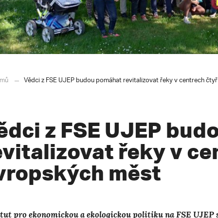
mů
Vědci z FSE UJEP budou pomáhat revitalizovat řeky v centrech čty
ědci z FSE UJEP bud
evitalizovat řeky v ce
vropských měst
itut pro ekonomickou a ekologickou politiku na FSE UJEP 