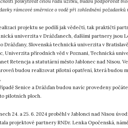
ečnosti poskytovat celou řadu užitků, budou podporovat bi
davky rámcové směrnice o vodě při zohlednění požadavků
ealizaci projektu se podílí jak vědečtí, tak praktičtí pa
nická univerzita v Drážďanech, dalšími partnery jsou 
o Drážďany, Slovenská technická univerzita v Bratislavě
ic, Univerzita přírodních věd v Poznani, Technická unive
net Retencja a statutární město Jablonec nad Nisou. V
ároveň budou realizovat pilotní opatření, která budou
,
případě Senice a Drážďan budou navíc provedeny počáte
to pilotních ploch.
nech 24. a 25. 6. 2024 proběhl v Jablonci nad Nisou úvo
ítala projektové partnery RNDr. Lenka Opočenská, náměs