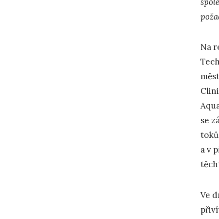
spol
poža
Na r
Tech
měst
Clin
Aqua
se z
toků
a v 
těch
Ve d
přiv