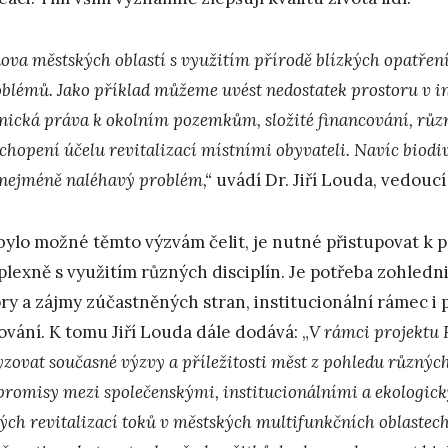
ova městských oblastí s využitím přírodě blízkých opatře
oblémů. Jako příklad můžeme uvést nedostatek prostoru v i
tnická práva k okolním pozemkům, složité financování, růz
chopení účelu revitalizací místními obyvateli. Navíc biodiv
 nejméně naléhavý problém,“
uvádí Dr. Jiří Louda, vedouc
bylo možné těmto výzvám čelit, je nutné přistupovat k p
lexně s využitím různých disciplín. Je potřeba zohledn
ry a zájmy zúčastněných stran, institucionální rámec i
ování. K tomu Jiří Louda dále dodává: „
V rámci projektu 
yzovat současné výzvy a příležitosti měst z pohledu různý
romisy mezi společenskými, institucionálními a ekologic
kých revitalizací toků v městských multifunkčních oblaste