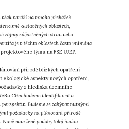
ní však naráží na mnoho překážek
ntenzivně zastavěných oblastech,
né zájmy zúčastněných stran nebo
erzita je v těchto oblastech často vnímána
í projektového týmu na FSE UJEP.
lánování přírodě blízkých opatření
it ekologické aspekty nových opatření,
 požadavky z hlediska územního
ReBioClim budeme identifikovat a
ch perspektiv. Budeme se zabývat nutnými
kými požadavky na plánování přírodě
ch. Nově navržené podoby toků budou