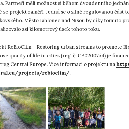
a. Partneři měli možnost si během dvoudenního jednání
é se projekt zaměří. Jedná se o silně regulovanou část toku
kovského. Město Jablonec nad Nisou by díky tomuto pr
talizovalo asi kilometrový úsek tohoto toku.
ekt ReBioClim – Restoring urban streams to promote Bio
ove quality of life in cities (reg. č. CE0200754) je fin
rreg Central Europe. Více informací o projektu na
http
ral.eu/projects/rebioclim/
.