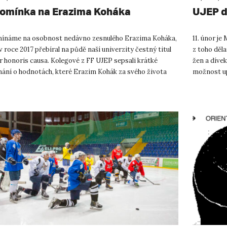
omínka na Erazima Koháka
UJEP d
ínáme na osobnost nedávno zesnulého Erazima Koháka,
11. únor j
v roce 2017 přebíral na půdě naší univerzity čestný titul
z toho děl
r honoris causa. Kolegové z FF UJEP sepsali krátké
žen a dívek
nání o hodnotách, které Erazim Kohák za svého života
možnost up
al a vyzdvi...
otcům). ...