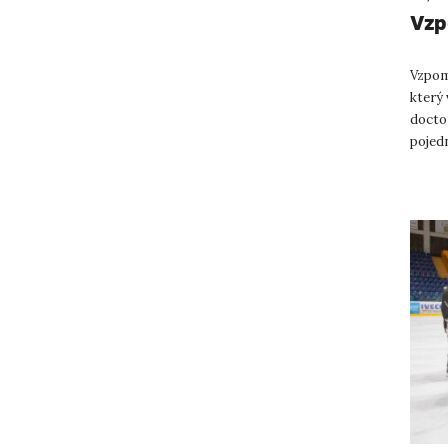
Vzp
Vzpom
který 
docto
pojed
zastáv