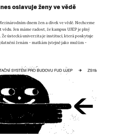
nes oslavuje ženy ve vědě
e Mezinárodním dnem žen a dívek ve vědě. Nechceme
at vědu. Jen máme radost, že kampus UJEP je plný
. Že ústecká univerzita je institucí, která poskytuje
latnění ženám - matkám (stejně jako mužům -