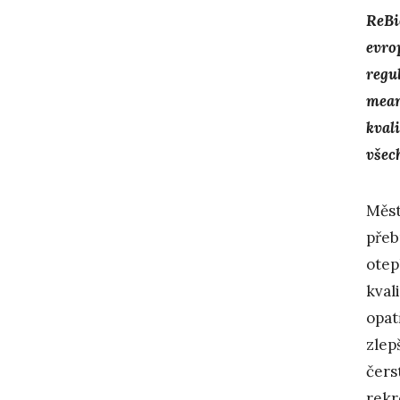
ReBi
evro
regu
mean
kval
všec
Měst
přeb
otep
kval
opat
zlep
čers
rekr