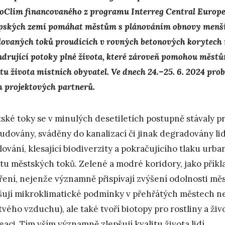
oClim financovaného z programu Interreg Central Europe,
pských zemí pomáhat městům s plánováním obnovy menších
lovaných toků proudících v rovných betonových korytech 
drující potoky plné života, které zároveň pomohou městů
itu života místních obyvatel. Ve dnech 24.–25. 6. 2024 pro
h projektových partnerů.
ské toky se v minulých desetiletích postupně stávaly pr
udovány, sváděny do kanalizací či jinak degradovány li
lování, klesající biodiverzity a pokračujícího tlaku urb
itu městských toků. Zelené a modré koridory, jako příkl
ření, nejenže významně přispívají zvýšení odolnosti mě
šují mikroklimatické podmínky v přehřátých městech n
tvého vzduchu), ale také tvoří biotopy pro rostliny a ži
eaci. Tím vším významně zlepšují kvalitu života lidí.