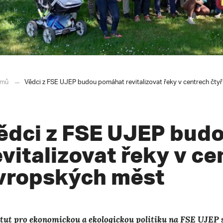
mů
Vědci z FSE UJEP budou pomáhat revitalizovat řeky v centrech čty
ědci z FSE UJEP bud
evitalizovat řeky v ce
vropských měst
itut pro ekonomickou a ekologickou politiku na FSE UJEP 