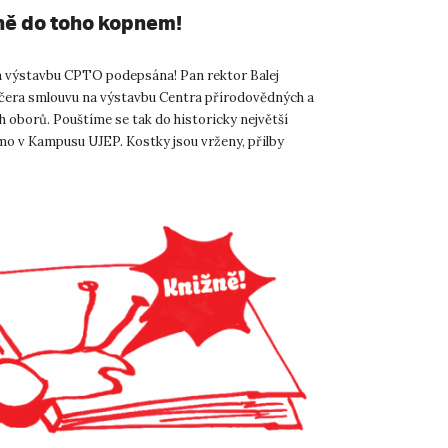
ě do toho kopnem!
 výstavbu CPTO podepsána! Pan rektor Balej
čera smlouvu na výstavbu Centra přírodovědných a
h oborů. Pouštíme se tak do historicky největší
mo v Kampusu UJEP. Kostky jsou vrženy, přilby
pracovníkům rek...