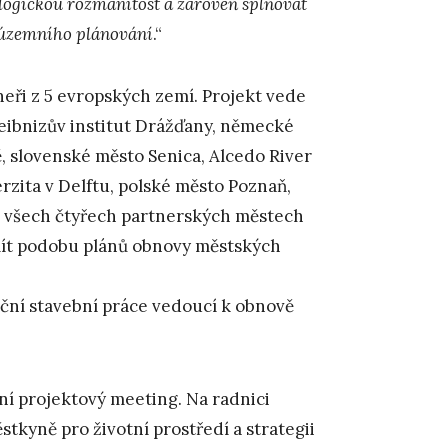
ologickou rozmanitost a zároveň splňovat
 územního plánování
.“
rtneři z 5 evropských zemí. Projekt vede
Leibnizův institut Drážďany, německé
, slovenské město Senica, Alcedo River
rzita v Delftu, polské město Poznaň,
e všech čtyřech partnerských městech
 mít podobu plánů obnovy městských
ční stavební práce vedoucí k obnově
dní projektový meeting. Na radnici
tkyně pro životní prostředí a strategii