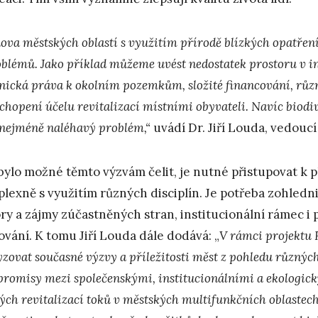
ova městských oblastí s využitím přírodě blízkých opatře
oblémů. Jako příklad můžeme uvést nedostatek prostoru v i
tnická práva k okolním pozemkům, složité financování, růz
chopení účelu revitalizací místními obyvateli. Navíc biodiv
 nejméně naléhavý problém,“
uvádí Dr. Jiří Louda, vedouc
bylo možné těmto výzvám čelit, je nutné přistupovat k p
lexně s využitím různých disciplín. Je potřeba zohledn
ry a zájmy zúčastněných stran, institucionální rámec i
ování. K tomu Jiří Louda dále dodává: „
V rámci projektu 
yzovat současné výzvy a příležitosti měst z pohledu různý
romisy mezi společenskými, institucionálními a ekologic
kých revitalizací toků v městských multifunkčních oblaste