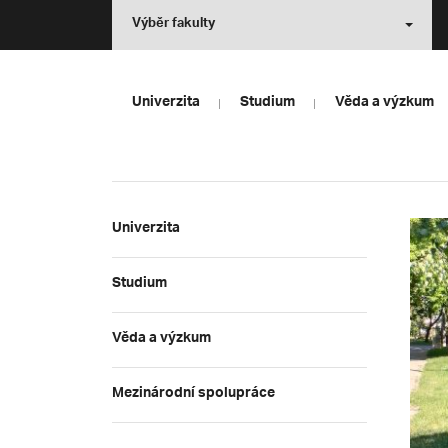
Výběr fakulty
Univerzita
Studium
Věda a výzkum
Univerzita
Studium
Věda a výzkum
Mezinárodní spolupráce