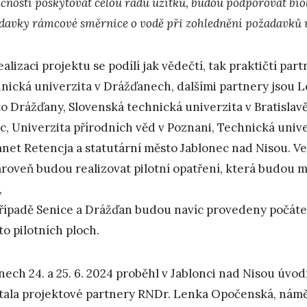
ečnosti poskytovat celou řadu užitků, budou podporovat bi
davky rámcové směrnice o vodě při zohlednění požadavků
ealizaci projektu se podílí jak vědečtí, tak praktičtí pa
nická univerzita v Drážďanech, dalšími partnery jsou 
o Drážďany, Slovenská technická univerzita v Bratislavě
ic, Univerzita přírodních věd v Poznani, Technická unive
net Retencja a statutární město Jablonec nad Nisou. V
ároveň budou realizovat pilotní opatření, která budou
,
případě Senice a Drážďan budou navíc provedeny počáte
to pilotních ploch.
nech 24. a 25. 6. 2024 proběhl v Jablonci nad Nisou úvo
ítala projektové partnery RNDr. Lenka Opočenská, náměs