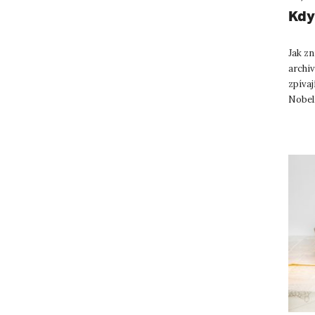
Kdy
Jak zn
archi
zpívaj
Nobel
ředite