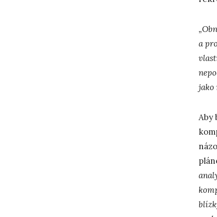
„Obn
a pr
vlas
nepo
jako
Aby 
komp
názo
plán
anal
komp
blíz