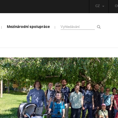
CZ
O
Mezinárodní spolupráce