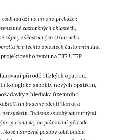
ní však naráží na mnoho překážek
ntenzivně zastavěných oblastech,
né zájmy zúčastněných stran nebo
erzita je v těchto oblastech často vnímána
í projektového týmu na FSE UJEP.
lánování přírodě blízkých opatření
it ekologické aspekty nových opatření,
 požadavky z hlediska územního
ReBioClim budeme identifikovat a
ch perspektiv. Budeme se zabývat nutnými
kými požadavky na plánování přírodě
ch. Nově navržené podoby toků budou