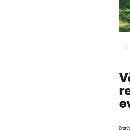
Do
V
r
e
Inst