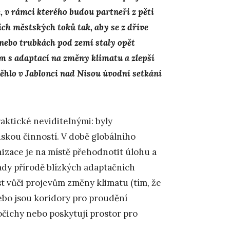
 v rámci kterého budou partneři z pěti
 městských toků tak, aby se z dříve
nebo trubkách pod zemí staly opět
m s adaptací na změny klimatu a zlepší
běhlo v Jablonci nad Nisou úvodní setkání
aktické neviditelnými: byly
dskou činností. V době globálního
anizace je na místě přehodnotit úlohu a
ady přírodě blízkých adaptačních
st vůči projevům změny klimatu (tím, že
ebo jsou koridory pro proudění
vočichy nebo poskytují prostor pro