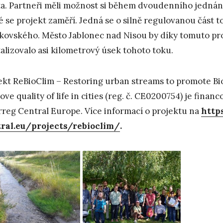
a. Partneři měli možnost si během dvoudenního jednání
é se projekt zaměří. Jedná se o silně regulovanou část toku
kovského. Město Jablonec nad Nisou by díky tomuto pr
talizovalo asi kilometrový úsek tohoto toku.
ekt ReBioClim – Restoring urban streams to promote Bio
ove quality of life in cities (reg. č. CE0200754) je fin
rreg Central Europe. Více informací o projektu na
http
ral.eu/projects/rebioclim/
.