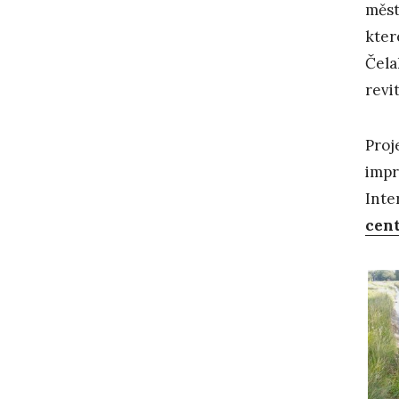
měst
kter
Čela
revi
Proj
impr
Inte
cent