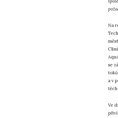
spol
poža
Na r
Tech
měst
Clin
Aqua
se z
toků
a v 
těch
Ve d
přiv