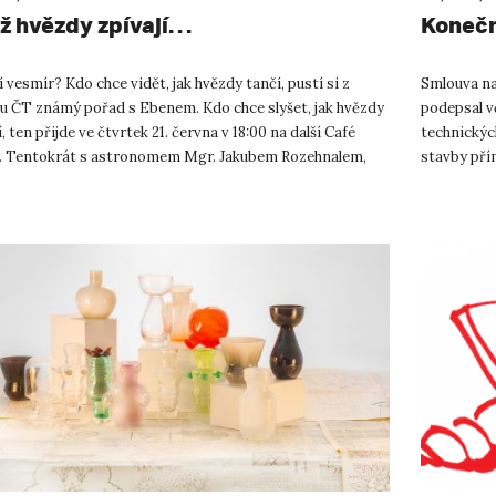
ž hvězdy zpívají…
Konečn
í vesmír? Kdo chce vidět, jak hvězdy tančí, pustí si z
Smlouva na
vu ČT známý pořad s Ebenem. Kdo chce slyšet, jak hvězdy
podepsal v
í, ten přijde ve čtvrtek 21. června v 18:00 na další Café
technickýc
. Tentokrát s astronomem Mgr. Jakubem Rozehnalem,
stavby pří
lem ...
rozdány a 